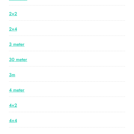
2×2
2×4
3 meter
30 meter
3m
4 meter
4×2
4×4