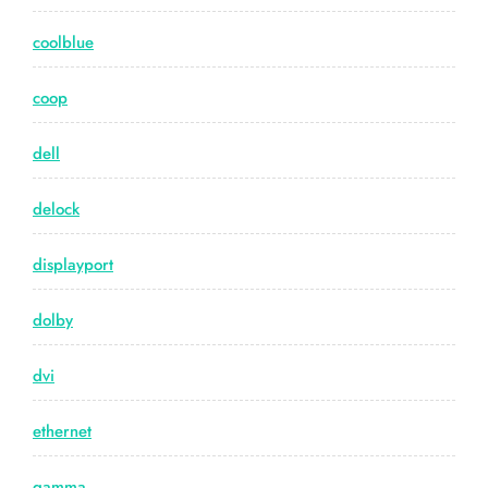
coolblue
coop
dell
delock
displayport
dolby
dvi
ethernet
gamma