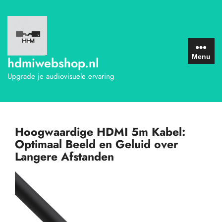
Ga
naar
de
inhoud
Menu
hdmiwebshop.nl
Upgrade je audiovisuele ervaring
Hoogwaardige HDMI 5m Kabel:
Optimaal Beeld en Geluid over
Langere Afstanden