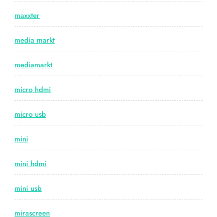
maxxter
media markt
mediamarkt
micro hdmi
micro usb
mini
mini hdmi
mini usb
mirascreen