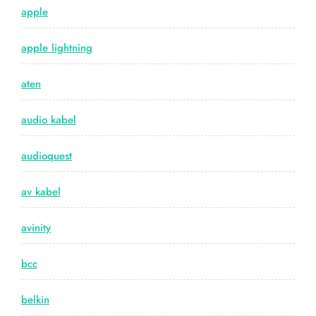
apple
apple lightning
aten
audio kabel
audioquest
av kabel
avinity
bcc
belkin