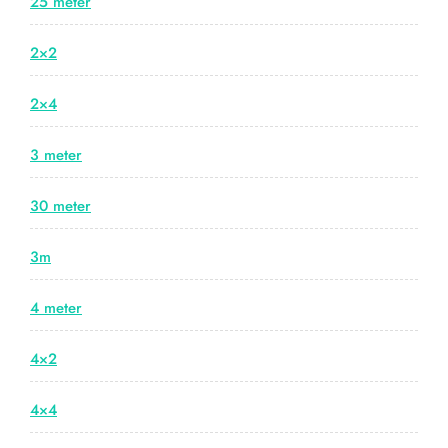
25 meter
2×2
2×4
3 meter
30 meter
3m
4 meter
4×2
4×4