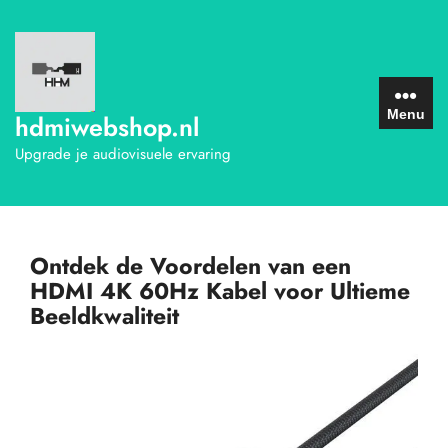
Ga
naar
de
inhoud
Menu
hdmiwebshop.nl
Upgrade je audiovisuele ervaring
Ontdek de Voordelen van een
HDMI 4K 60Hz Kabel voor Ultieme
Beeldkwaliteit