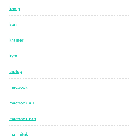
konig
kpn
kramer
kvm
laptop
macbook
macbook air
macbook pro
marmitek