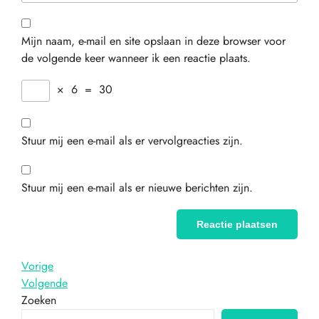
Mijn naam, e-mail en site opslaan in deze browser voor
de volgende keer wanneer ik een reactie plaats.
×
6
=
30
Stuur mij een e-mail als er vervolgreacties zijn.
Stuur mij een e-mail als er nieuwe berichten zijn.
Bericht
Vorig
Vorige
bericht
Volgend
Volgende
navigatie
bericht
Zoeken