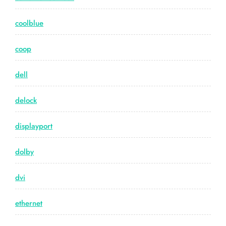
coolblue
coop
dell
delock
displayport
dolby
dvi
ethernet