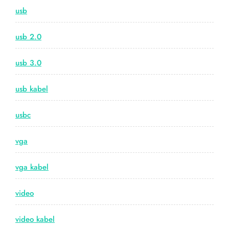
usb
usb 2.0
usb 3.0
usb kabel
usbc
vga
vga kabel
video
video kabel