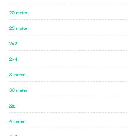
20 meter
25 meter
2×2
2×4
3 meter
30 meter
3m
4 meter