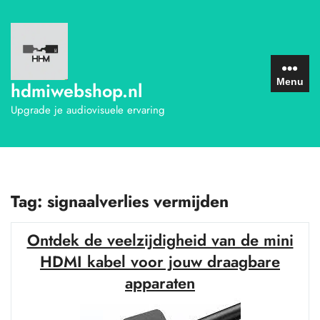
Ga
naar
de
inhoud
Menu
hdmiwebshop.nl
Upgrade je audiovisuele ervaring
Tag:
signaalverlies vermijden
Ontdek de veelzijdigheid van de mini
HDMI kabel voor jouw draagbare
apparaten