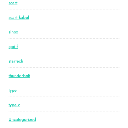
scart
scart kabel
sinox
spdif
startech
thunderbolt
type
type c
Uncategorized