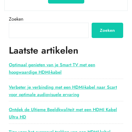
de
veelzijdigheid
van
Zoeken
de
mini
Zoeken
HDMI
kabel
Laatste artikelen
voor
jouw
draagbare
Optimaal genieten van je Smart TV met een
apparaten”
hoogwaardige HDMI-kabel
Verbeter je verbinding met een HDMI-kabel naar Scart
voor optimale audiovisuele ervaring
Ontdek de Ultieme Beeldkwaliteit met een HDMI Kabel
Ultra HD