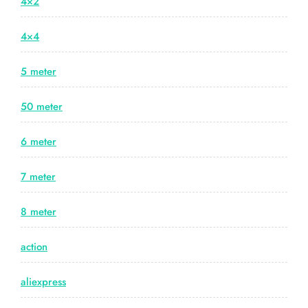
4×2
4×4
5 meter
50 meter
6 meter
7 meter
8 meter
action
aliexpress