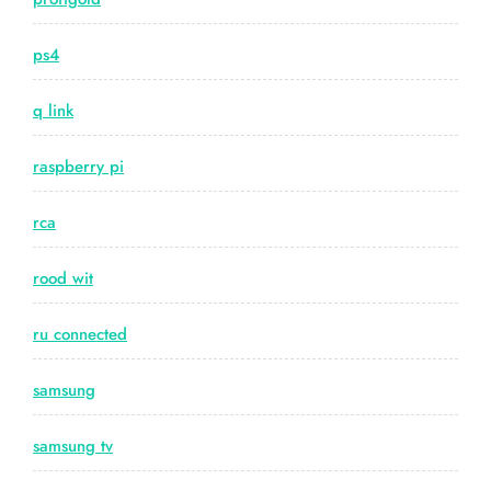
ps4
q link
raspberry pi
rca
rood wit
ru connected
samsung
samsung tv