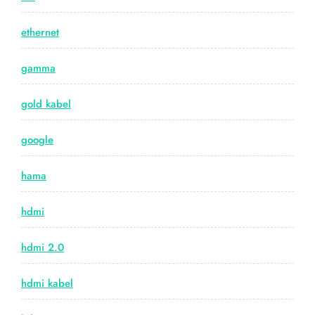
ethernet
gamma
gold kabel
google
hama
hdmi
hdmi 2.0
hdmi kabel