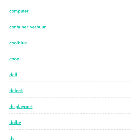
computer
container verhuur
coolblue
coop
dell
delock
displayport
dolby
dvi