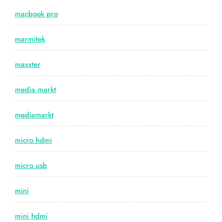
macbook pro
marmitek
maxxter
media markt
mediamarkt
micro hdmi
micro usb
mini
mini hdmi