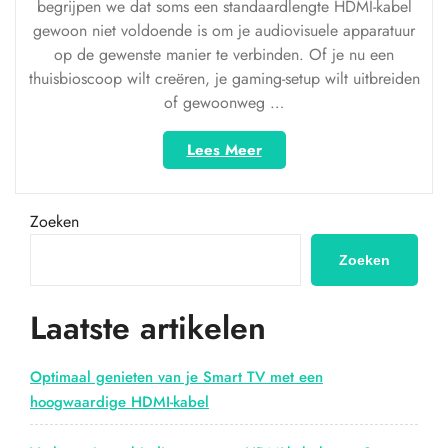
begrijpen we dat soms een standaardlengte HDMI-kabel
gewoon niet voldoende is om je audiovisuele apparatuur
op de gewenste manier te verbinden. Of je nu een
thuisbioscoop wilt creëren, je gaming-setup wilt uitbreiden
of gewoonweg …
“Ontdek
Lees Meer
de
veelzijdigheid
van
Zoeken
een
10
Zoeken
meter
HDMI-
Laatste artikelen
kabel
voor
optimale
Optimaal genieten van je Smart TV met een
verbindingen”
hoogwaardige HDMI-kabel