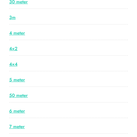
30 meter
3m
4 meter
4×2
4×4
5 meter
50 meter
6 meter
7 meter