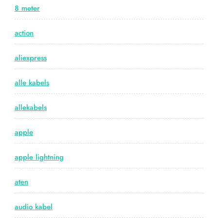
8 meter
action
aliexpress
alle kabels
allekabels
apple
apple lightning
aten
audio kabel