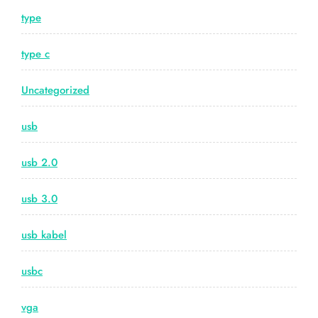
type
type c
Uncategorized
usb
usb 2.0
usb 3.0
usb kabel
usbc
vga