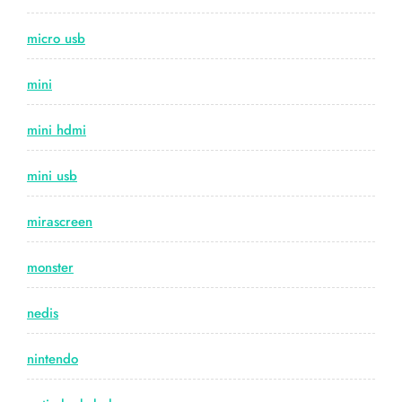
micro usb
mini
mini hdmi
mini usb
mirascreen
monster
nedis
nintendo