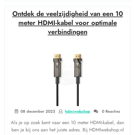
Beste
Uit
Ontdek de veelzijdigheid van een 10
Je
Setup
meter HDMI-kabel voor optimale
met
verbindingen
een
Kwalitatieve
HDMI-
Kabel
voor
je
Monitor”
08 december 2023
hdmiwebshop
0 Reacties
Als je op zoek bent naar een 10 meter HDMI-kabel, dan
ben je bij ons aan het juiste adres. Bij HDMIwebshop.nl