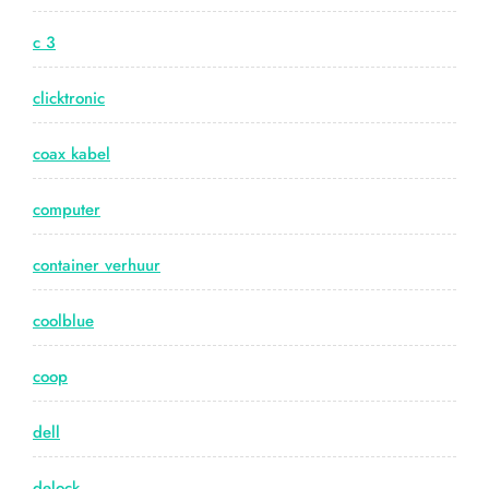
c 3
clicktronic
coax kabel
computer
container verhuur
coolblue
coop
dell
delock