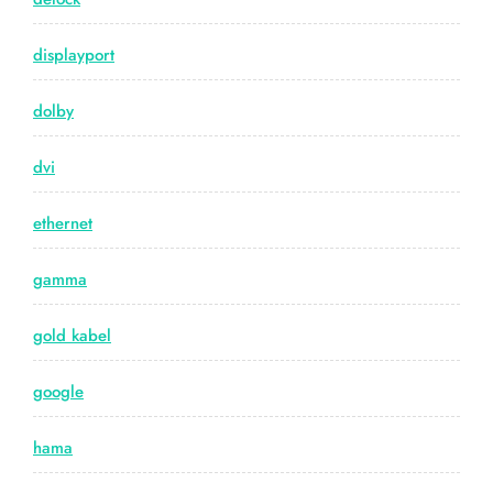
displayport
dolby
dvi
ethernet
gamma
gold kabel
google
hama