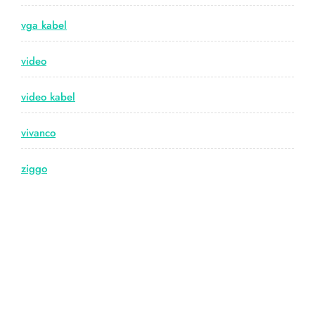
vga kabel
video
video kabel
vivanco
ziggo