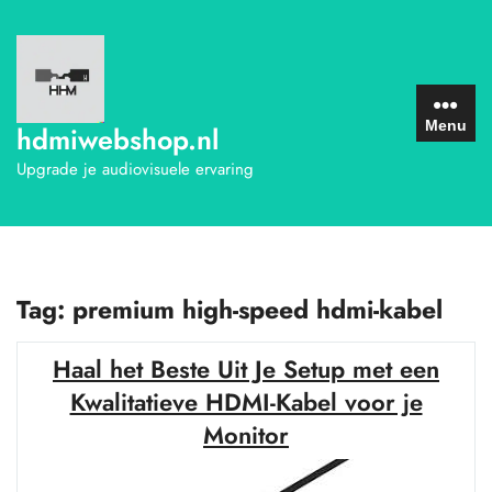
Ga
naar
de
inhoud
Menu
hdmiwebshop.nl
Upgrade je audiovisuele ervaring
Tag:
premium high-speed hdmi-kabel
Haal het Beste Uit Je Setup met een
Kwalitatieve HDMI-Kabel voor je
Monitor