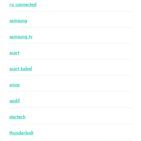
ru connected
samsung
samsung tv
scart
scart kabel
sinox
spdif
startech
thunderbolt