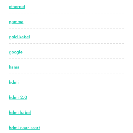
ethernet
gamma
gold kabel
google
hama
hdmi
hdmi 2.0
hdmi kabel
hdmi naar scart