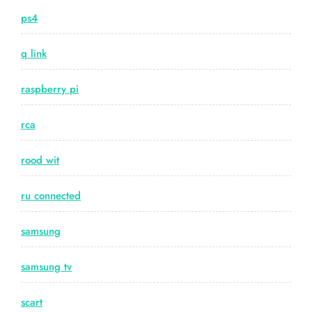
ps4
q link
raspberry pi
rca
rood wit
ru connected
samsung
samsung tv
scart