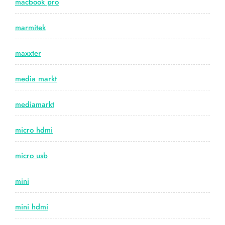
macbook pro
marmitek
maxxter
media markt
mediamarkt
micro hdmi
micro usb
mini
mini hdmi