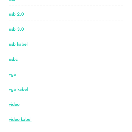
usb 2.0
usb 3.0
usb kabel
usbc
vga
vga kabel
video
video kabel