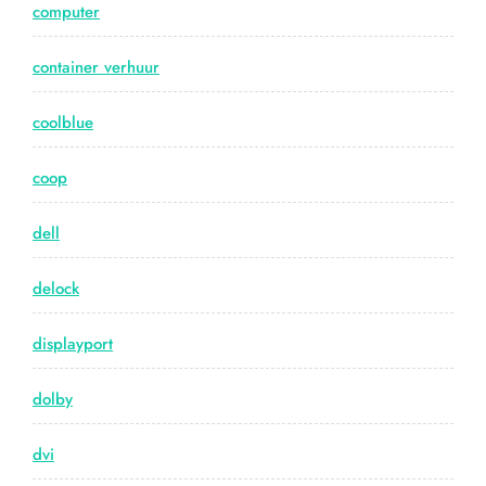
computer
container verhuur
coolblue
coop
dell
delock
displayport
dolby
dvi