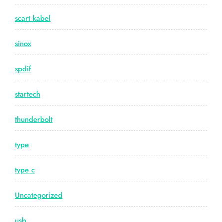
scart kabel
sinox
spdif
startech
thunderbolt
type
type c
Uncategorized
usb