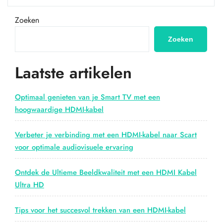
maximale
uit
Zoeken
je
audiovisuele
Zoeken
setup
met
Laatste artikelen
een
HDMI-
kabel
Optimaal genieten van je Smart TV met een
van
hoogwaardige HDMI-kabel
15
meter!”
Verbeter je verbinding met een HDMI-kabel naar Scart
voor optimale audiovisuele ervaring
Ontdek de Ultieme Beeldkwaliteit met een HDMI Kabel
Ultra HD
Tips voor het succesvol trekken van een HDMI-kabel