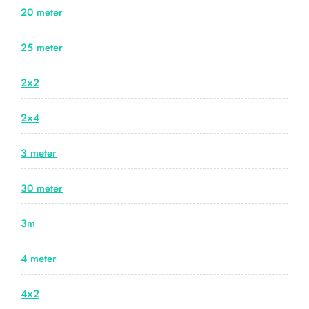
20 meter
25 meter
2×2
2×4
3 meter
30 meter
3m
4 meter
4×2