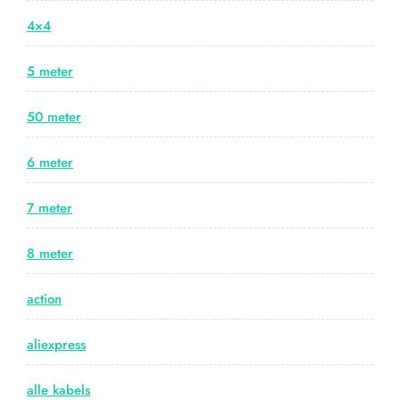
4×4
5 meter
50 meter
6 meter
7 meter
8 meter
action
aliexpress
alle kabels