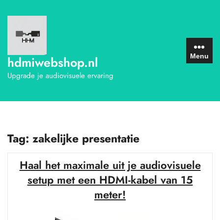
Ga
naar
de
inhoud
Menu
hdmiwebshop.nl
Upgrade je audiovisuele ervaring
Tag:
zakelijke presentatie
Haal het maximale uit je audiovisuele
setup met een HDMI-kabel van 15
meter!