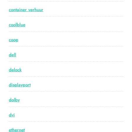
container verhuur
coolblue
coop
dell
delock
displayport
dolby
dvi
ethernet