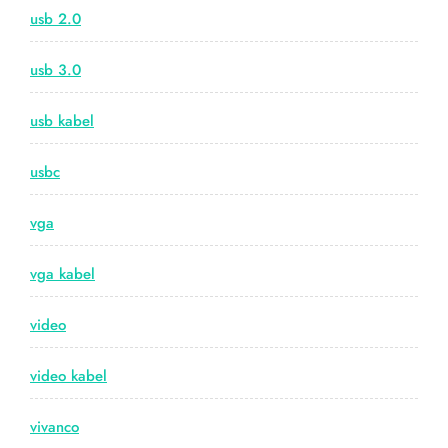
usb 2.0
usb 3.0
usb kabel
usbc
vga
vga kabel
video
video kabel
vivanco