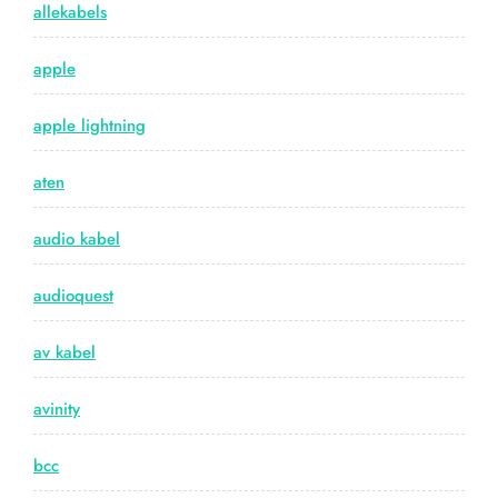
allekabels
apple
apple lightning
aten
audio kabel
audioquest
av kabel
avinity
bcc