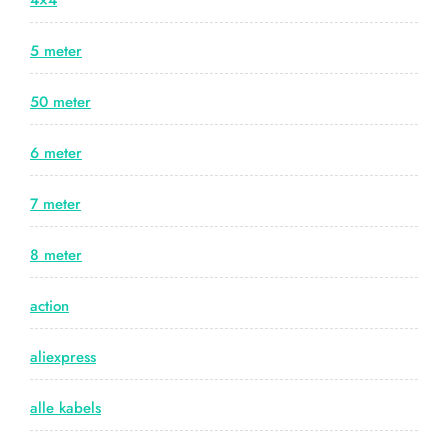
4×4
5 meter
50 meter
6 meter
7 meter
8 meter
action
aliexpress
alle kabels