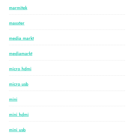
marmitek
maxxter
media markt
mediamarkt
micro hdmi
micro usb
mini
mini hdmi
mini usb