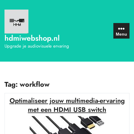
Ga
naar
de
inhoud
Menu
hdmiwebshop.nl
Upgrade je audiovisuele ervaring
Tag:
workflow
Optimaliseer jouw multimedia-ervaring
met een HDMI USB switch