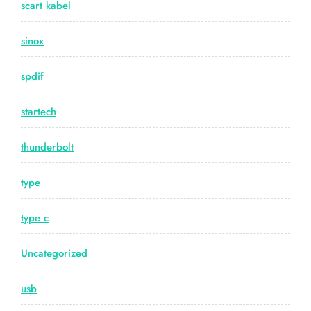
scart kabel
sinox
spdif
startech
thunderbolt
type
type c
Uncategorized
usb