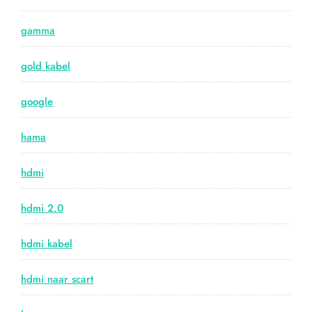
gamma
gold kabel
google
hama
hdmi
hdmi 2.0
hdmi kabel
hdmi naar scart