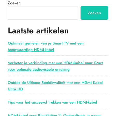
ervaring
Zoeken
met
een
Zoeken
HDMI
USB
Laatste artikelen
switch”
Optimaal genieten van je Smart TV met een
hoogwaardige HDMI-kabel
Verbeter je verbinding met een HDMI-kabel naar Scart
voor optimale audiovisuele ervaring
Ontdek de Ultieme Beeldkwaliteit met een HDMI Kabel
Ultra HD
Tips voor het succesvol trekken van een HDMI-kabel
HDMI-kabel voor PlayStation 2: Optimaliseer je game-