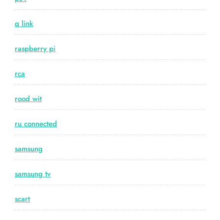
q link
raspberry pi
rca
rood wit
ru connected
samsung
samsung tv
scart