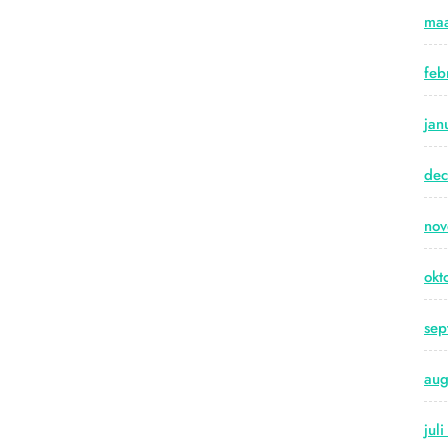
maa
feb
jan
de
no
okt
sep
aug
jul