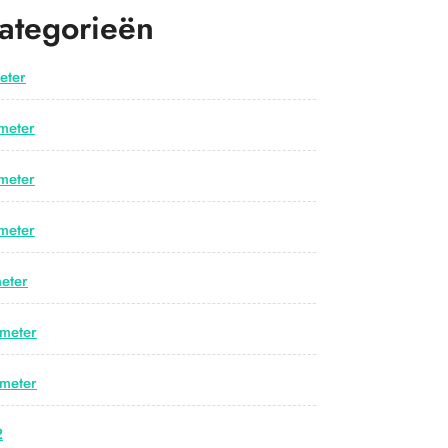
ategorieën
eter
meter
meter
meter
eter
meter
meter
2