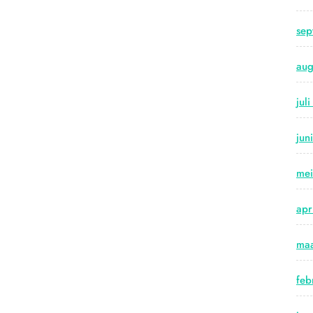
sep
aug
jul
jun
me
apr
maa
feb