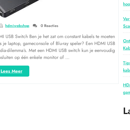
hoo
Ver
hdmiwebshop
0 Reacties
Sca
MI USB Switch Ben je het zat om constant kabels te moeten
Ont
als je laptop, gameconsole of Blu-ray speler? Een HDMI USB
Kab
media-dilemma’s. Met een HDMI USB switch kun je eenvoudig
sluiten op één enkele monitor of …
Tip
kab
“Optimaliseer
Lees Meer
jouw
multimedia-
HDM
ervaring
gam
met
een
L
HDMI
USB
switch”