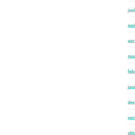
jun
me
apr
maa
feb
jan
de
no
okt