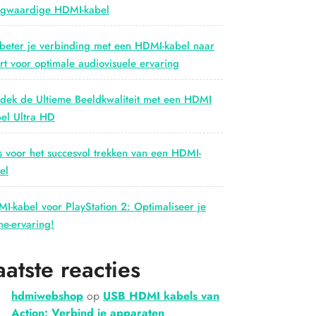
gwaardige HDMI-kabel
beter je verbinding met een HDMI-kabel naar
rt voor optimale audiovisuele ervaring
dek de Ultieme Beeldkwaliteit met een HDMI
el Ultra HD
s voor het succesvol trekken van een HDMI-
el
I-kabel voor PlayStation 2: Optimaliseer je
e-ervaring!
aatste reacties
hdmiwebshop
op
USB HDMI kabels van
Action: Verbind je apparaten