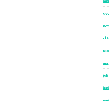
jan
de
no
okt
sep
aug
jul
jun
me