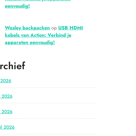
eenvoudig!
Wesley backpacken
op
USB HDMI
kabels van Action: Verbind je
apparaten eenvoudig!
rchief
i 2026
i 2026
i 2026
il 2026