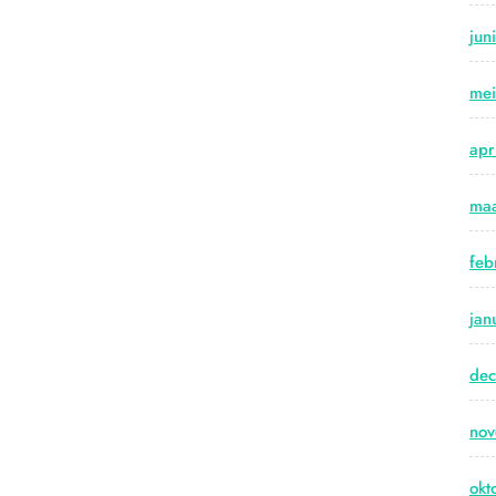
jun
me
apr
maa
feb
jan
de
no
okt