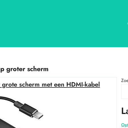
p groter scherm
Zo
et grote scherm met een HDMI-kabel
L
Opt