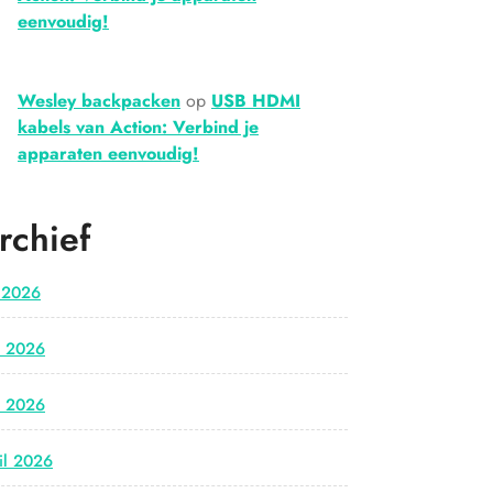
eenvoudig!
Wesley backpacken
op
USB HDMI
kabels van Action: Verbind je
apparaten eenvoudig!
rchief
i 2026
i 2026
i 2026
il 2026