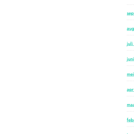
sep
aug
jul
jun
me
apr
maa
feb