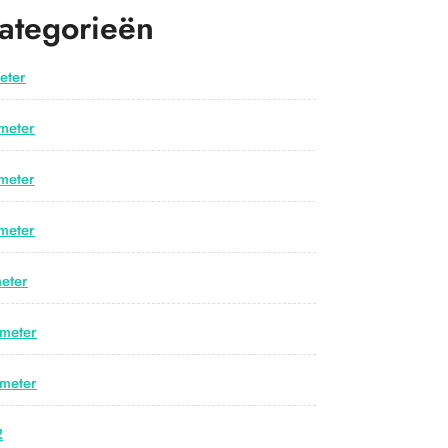
ategorieën
eter
meter
meter
meter
eter
meter
meter
2