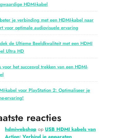
gwaardige HDMI-kabel
beter je verbinding met een HDMI-kabel naar
rt voor optimale audiovisuele ervaring
dek de Ultieme Beeldkwaliteit met een HDMI
el Ultra HD
s voor het succesvol trekken van een HDMI-
el
I-kabel voor PlayStation 2: Optimaliseer je
e-ervaring!
aatste reacties
hdmiwebshop
op
USB HDMI kabels van
Action: Verbind je apparaten