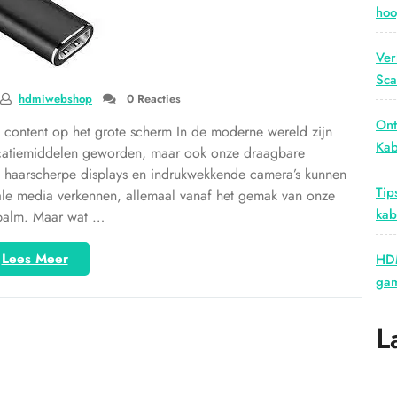
hoo
Ver
Sca
hdmiwebshop
0 Reacties
Ont
 content op het grote scherm In de moderne wereld zijn
Kab
catiemiddelen geworden, maar ook onze draagbare
s, haarscherpe displays en indrukwekkende camera’s kunnen
Tip
ale media verkennen, allemaal vanaf het gemak van onze
kab
alm. Maar wat …
“Verbind
Lees Meer
HDM
je
gam
telefoon
met
L
het
grote
scherm
met