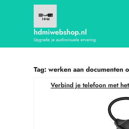
Ga
naar
de
inhoud
hdmiwebshop.nl
Upgrade je audiovisuele ervaring
Tag:
werken aan documenten o
Verbind je telefoon met h