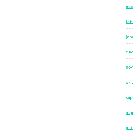
maa
feb
jan
de
no
okt
sep
aug
jul