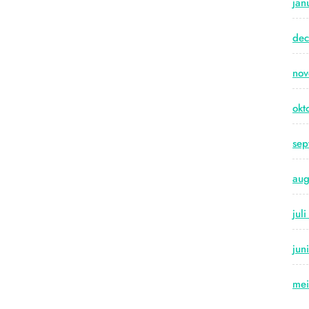
jan
de
no
okt
sep
aug
jul
jun
me