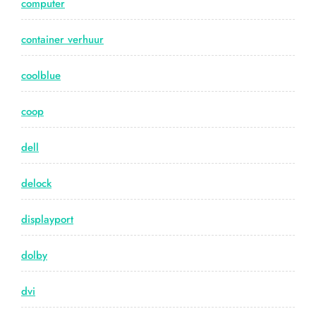
computer
container verhuur
coolblue
coop
dell
delock
displayport
dolby
dvi