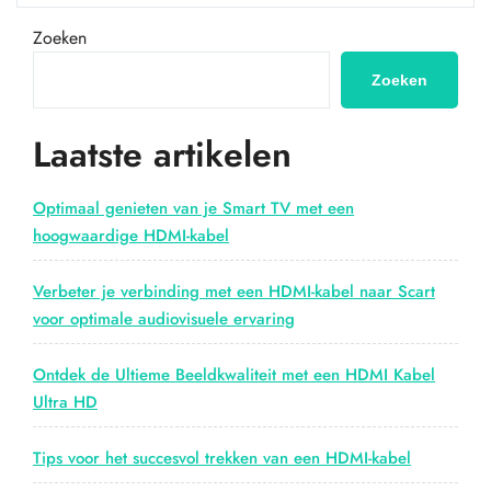
naar
HDMI:
Zoeken
Het
Verbinden
Zoeken
van
Oud
Laatste artikelen
en
Nieuw”
Optimaal genieten van je Smart TV met een
hoogwaardige HDMI-kabel
Verbeter je verbinding met een HDMI-kabel naar Scart
voor optimale audiovisuele ervaring
Ontdek de Ultieme Beeldkwaliteit met een HDMI Kabel
Ultra HD
Tips voor het succesvol trekken van een HDMI-kabel