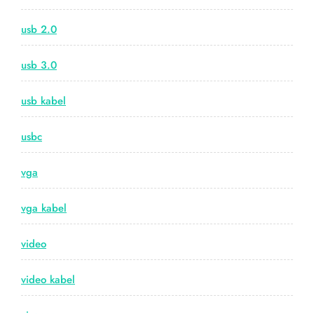
usb 2.0
usb 3.0
usb kabel
usbc
vga
vga kabel
video
video kabel