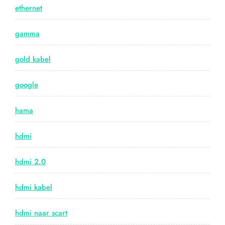
ethernet
gamma
gold kabel
google
hama
hdmi
hdmi 2.0
hdmi kabel
hdmi naar scart