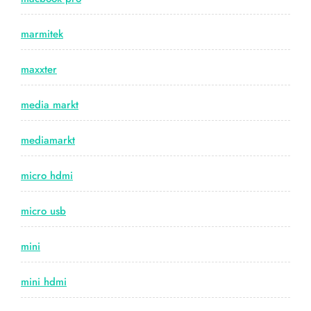
marmitek
maxxter
media markt
mediamarkt
micro hdmi
micro usb
mini
mini hdmi