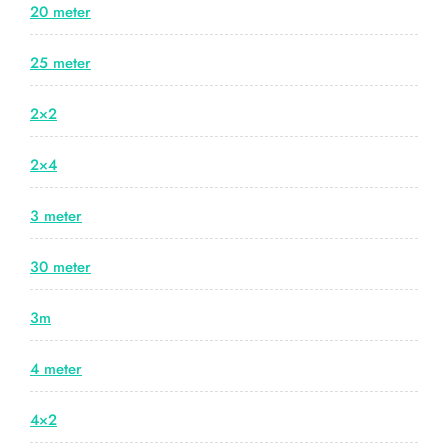
20 meter
25 meter
2×2
2×4
3 meter
30 meter
3m
4 meter
4×2