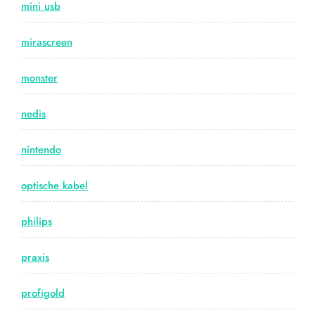
mini usb
mirascreen
monster
nedis
nintendo
optische kabel
philips
praxis
profigold