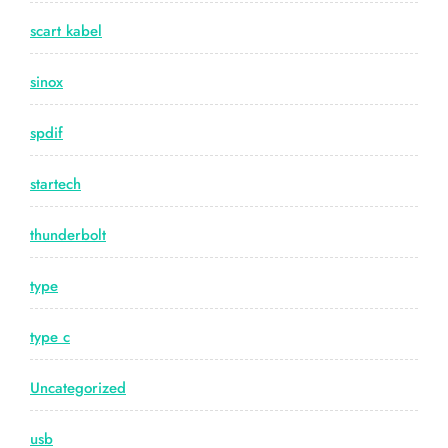
scart kabel
sinox
spdif
startech
thunderbolt
type
type c
Uncategorized
usb