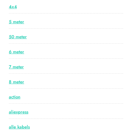
4×4
5 meter
50 meter
6 meter
7 meter
8 meter
action
aliexpress
alle kabels