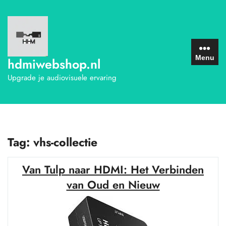
Ga
naar
de
inhoud
Menu
hdmiwebshop.nl
Upgrade je audiovisuele ervaring
Tag:
vhs-collectie
Van Tulp naar HDMI: Het Verbinden
van Oud en Nieuw