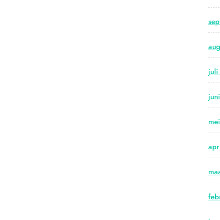
sep
aug
jul
jun
me
apr
maa
feb