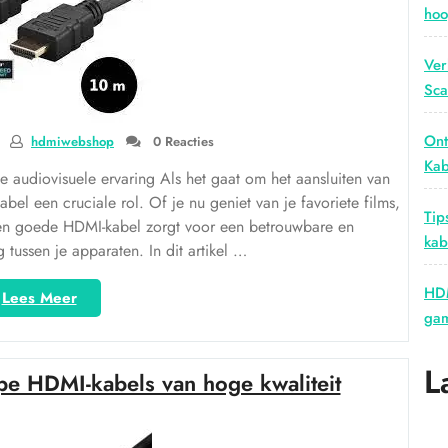
hoo
Ver
Sca
Ont
hdmiwebshop
0 Reacties
Kab
 audiovisuele ervaring Als het gaat om het aansluiten van
el een cruciale rol. Of je nu geniet van je favoriete films,
Tip
 een goede HDMI-kabel zorgt voor een betrouwbare en
kab
tussen je apparaten. In dit artikel …
HDM
“Ontdek
Lees Meer
gam
de
Voordelen
van
L
e HDMI-kabels van hoge kwaliteit
een
Goede
HDMI-