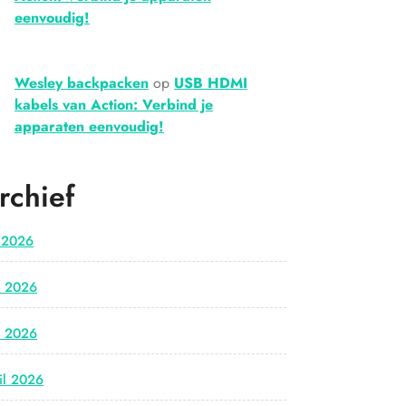
eenvoudig!
Wesley backpacken
op
USB HDMI
kabels van Action: Verbind je
apparaten eenvoudig!
rchief
i 2026
i 2026
i 2026
il 2026