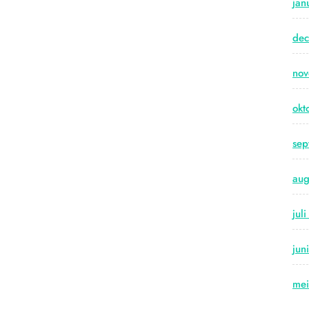
jan
de
no
okt
sep
aug
jul
jun
me