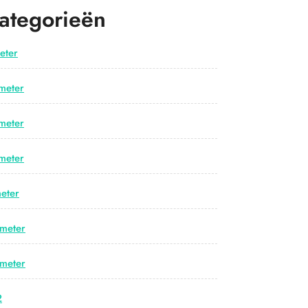
ategorieën
eter
meter
meter
meter
eter
meter
meter
2