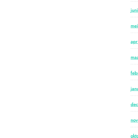
jun
me
apr
maa
feb
jan
de
no
okt