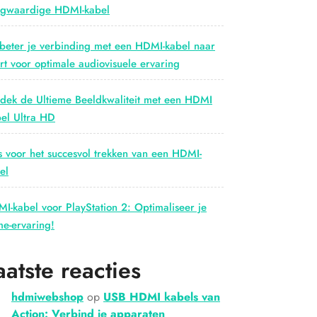
gwaardige HDMI-kabel
beter je verbinding met een HDMI-kabel naar
rt voor optimale audiovisuele ervaring
dek de Ultieme Beeldkwaliteit met een HDMI
el Ultra HD
s voor het succesvol trekken van een HDMI-
el
I-kabel voor PlayStation 2: Optimaliseer je
e-ervaring!
aatste reacties
hdmiwebshop
op
USB HDMI kabels van
Action: Verbind je apparaten