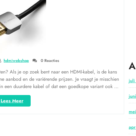
kabel
voor
Optimaal
Beeld
en
Geluid”
hdmiwebshop
0 Reacties
A
n? Als je op zoek bent naar een HDMI-kabel, is de kans
e aanbod en de variërende prijzen. Je vraagt je misschien
jul
n in een duurdere kabel of dat een goedkope variant ook …
jun
“Bespaar
Lees Meer
geld
me
met
goedkope
HDMI-
apr
kabels