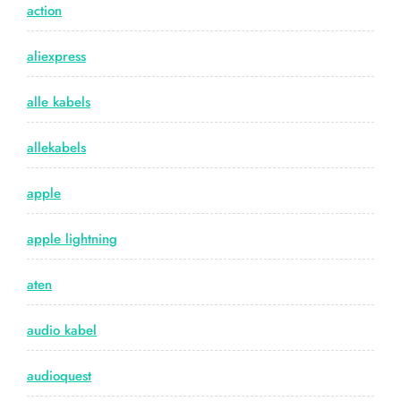
action
aliexpress
alle kabels
allekabels
apple
apple lightning
aten
audio kabel
audioquest