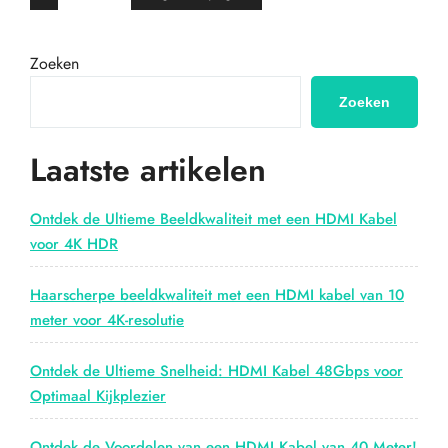
paginering
HDMI
2.2
kabel”
Zoeken
Zoeken
Laatste artikelen
Ontdek de Ultieme Beeldkwaliteit met een HDMI Kabel
voor 4K HDR
Haarscherpe beeldkwaliteit met een HDMI kabel van 10
meter voor 4K-resolutie
Ontdek de Ultieme Snelheid: HDMI Kabel 48Gbps voor
Optimaal Kijkplezier
Ontdek de Voordelen van een HDMI Kabel van 40 Meter!