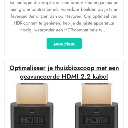
technologie die zorgt voor een breder kleurengamma en
een groter contrastbereik, waardoor beelden op je tv er
levensechter uitzien dan ooit tevoren. Om optimaal van
HDR-content te genieten, heb je de juiste apparatuur
nodig, waaronder een HDR-compatibele tv …
“Ontdek
Lees Meer
de
voordelen
van
Optimaliseer je thuisbioscoop met een
een
HDR
geavanceerde HDMI 2.2 kabel
HDMI-
kabel
voor
de
ultieme
kijkervaring”