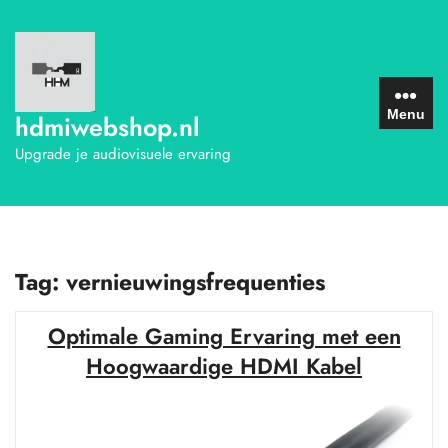
Ga
naar
de
inhoud
Menu
hdmiwebshop.nl
Upgrade je audiovisuele ervaring
Tag:
vernieuwingsfrequenties
Optimale Gaming Ervaring met een
Hoogwaardige HDMI Kabel