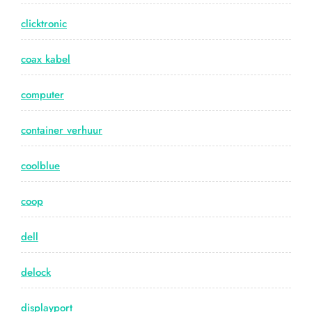
clicktronic
coax kabel
computer
container verhuur
coolblue
coop
dell
delock
displayport