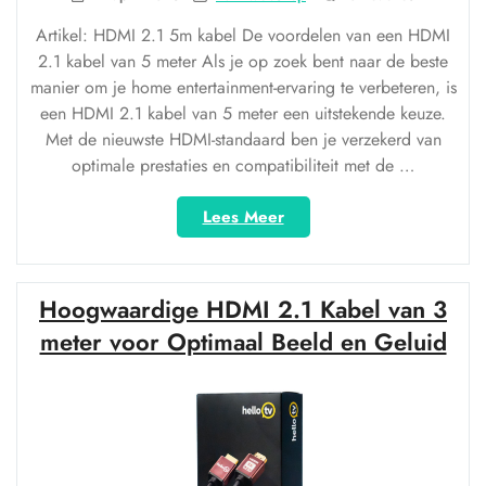
Artikel: HDMI 2.1 5m kabel De voordelen van een HDMI
2.1 kabel van 5 meter Als je op zoek bent naar de beste
manier om je home entertainment-ervaring te verbeteren, is
een HDMI 2.1 kabel van 5 meter een uitstekende keuze.
Met de nieuwste HDMI-standaard ben je verzekerd van
optimale prestaties en compatibiliteit met de …
“Optimale
Lees Meer
prestaties
met
een
Hoogwaardige HDMI 2.1 Kabel van 3
HDMI
2.1
meter voor Optimaal Beeld en Geluid
kabel
van
5
meter”