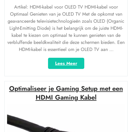
Artikel: HDMI-kabel voor OLED TV HDMI-kabel voor
Optimaal Genieten van je OLED TV Met de opkomst van
geavanceerde televisietechnologieën zoals OLED (Organic
Light-Emitting Diode) is het belangrijk om de juiste HDMI-
kabel te kiezen om optimaal te kunnen genieten van de
verbluffende beeldkwaliteit die deze schermen bieden. Een
HDMI-kabel is essentieel om je OLED TV aan …
“Optimaal
Lees Meer
Genieten
van
je
Optimaliseer je Gaming Setup met een
OLED
TV
HDMI Gaming Kabel
met
de
Juiste
HDMI-
kabel”