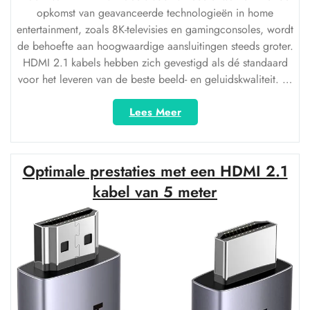
opkomst van geavanceerde technologieën in home
entertainment, zoals 8K-televisies en gamingconsoles, wordt
de behoefte aan hoogwaardige aansluitingen steeds groter.
HDMI 2.1 kabels hebben zich gevestigd als dé standaard
voor het leveren van de beste beeld- en geluidskwaliteit. …
“Ontdek
Lees Meer
de
kracht
van
Optimale prestaties met een HDMI 2.1
HDMI
2.1
kabel van 5 meter
kabels
voor
8K-
beeldkwaliteit”