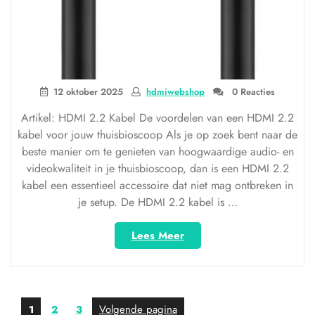
12 oktober 2025
hdmiwebshop
0 Reacties
Artikel: HDMI 2.2 Kabel De voordelen van een HDMI 2.2
kabel voor jouw thuisbioscoop Als je op zoek bent naar de
beste manier om te genieten van hoogwaardige audio- en
videokwaliteit in je thuisbioscoop, dan is een HDMI 2.2
kabel een essentieel accessoire dat niet mag ontbreken in
je setup. De HDMI 2.2 kabel is …
“Optimaliseer
Lees Meer
je
thuisbioscoop
met
een
Berichten
Pagina
Pagina
Pagina
Volgende pagina
1
2
3
geavanceerde