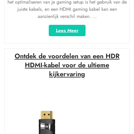
het optimaliseren van je gaming setup is het gebruik van de
juiste kabels, en een HDMI gaming kabel kan een
aanzienlijk verschil maken. …
“Optimaliseer
Lees Meer
je
Gaming
Setup
Ontdek de voordelen van een HDR
met
een
HDMI-kabel voor de ultieme
HDMI
kijkervaring
Gaming
Kabel”