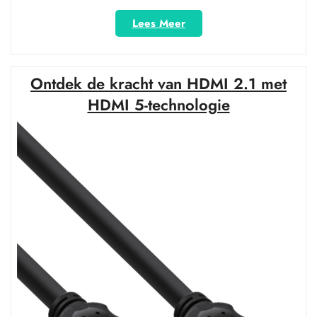
“Ontdek
Lees Meer
de
kracht
van
Ontdek de kracht van HDMI 2.1 met
een
HDMI-
HDMI 5-technologie
kabel
met
18
Gbps
voor
optimale
beeldkwaliteit”