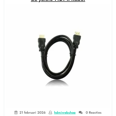
meter
voor
Optimaal
Beeld
en
Geluid”
21 februari 2026
hdmiwebshop
0 Reacties