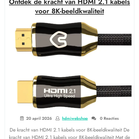
Ontdek de kracht van HDMI 2.1 kabels
HDMI
2.1
voor 8K-beeldkwaliteit
met
HDMI
5-
technologie”
20 april 2026
hdmiwebshop
0 Reacties
De kracht van HDMI 2.1 kabels voor 8K-beeldkwaliteit De
kracht van HDMI 2.1 kabels voor 8K-beeldkwaliteit Met de