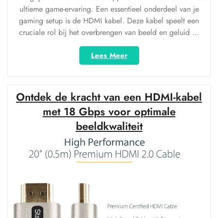
ultieme game-ervaring. Een essentieel onderdeel van je
gaming setup is de HDMI kabel. Deze kabel speelt een
cruciale rol bij het overbrengen van beeld en geluid …
“Optimale
Lees Meer
Gaming
Ervaring
met
Ontdek de kracht van een HDMI-kabel
een
Hoogwaardige
met 18 Gbps voor optimale
HDMI
beeldkwaliteit
Kabel”