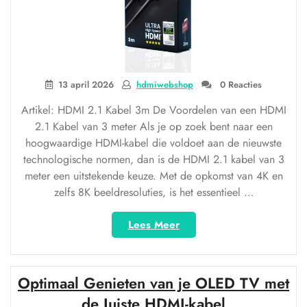
13 april 2026
hdmiwebshop
0 Reacties
Artikel: HDMI 2.1 Kabel 3m De Voordelen van een HDMI
2.1 Kabel van 3 meter Als je op zoek bent naar een
hoogwaardige HDMI-kabel die voldoet aan de nieuwste
technologische normen, dan is de HDMI 2.1 kabel van 3
meter een uitstekende keuze. Met de opkomst van 4K en
zelfs 8K beeldresoluties, is het essentieel …
“Hoogwaardige
Lees Meer
HDMI
2.1
Kabel
Optimaal Genieten van je OLED TV met
van
3
de Juiste HDMI-kabel