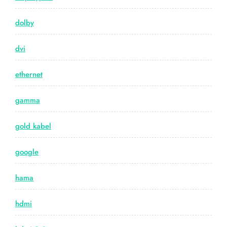
dolby
dvi
ethernet
gamma
gold kabel
google
hama
hdmi