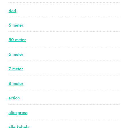
4×4
5 meter
50 meter
6 meter
7 meter
8 meter
action
aliexpress
alle kabels