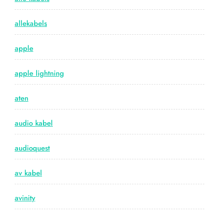
allekabels
apple
apple lightning
aten
audio kabel
audioquest
av kabel
avinity