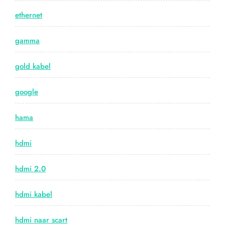
ethernet
gamma
gold kabel
google
hama
hdmi
hdmi 2.0
hdmi kabel
hdmi naar scart