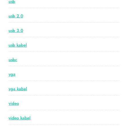
usb
usb 2.0
usb 3.0
usb kabel
usbc
vga
vga kabel
video
video kabel