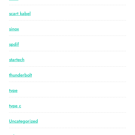
scart kabel
sinox
spdif
startech
thunderbolt
type
type c
Uncategorized