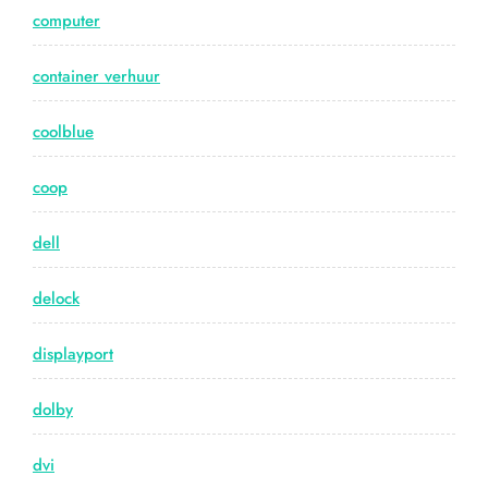
computer
container verhuur
coolblue
coop
dell
delock
displayport
dolby
dvi