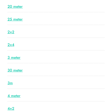
20 meter
25 meter
2×2
2×4
3 meter
30 meter
3m
4 meter
4×2