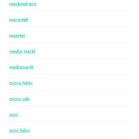
macbook pro
marmitek
maxxter
media markt
mediamarkt
micro hdmi
micro usb
mini
mini hdmi