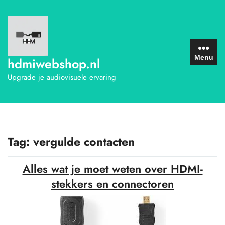
Ga
naar
de
inhoud
Menu
hdmiwebshop.nl
Upgrade je audiovisuele ervaring
Tag:
vergulde contacten
Alles wat je moet weten over HDMI-
stekkers en connectoren