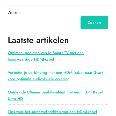
je
moet
Zoeken
weten
over
Zoeken
HDMI-
stekkers
Laatste artikelen
en
connectoren”
Optimaal genieten van je Smart TV met een
hoogwaardige HDMI-kabel
Verbeter je verbinding met een HDMI-kabel naar Scart
voor optimale audiovisuele ervaring
Ontdek de Ultieme Beeldkwaliteit met een HDMI Kabel
Ultra HD
Tips voor het succesvol trekken van een HDMI-kabel