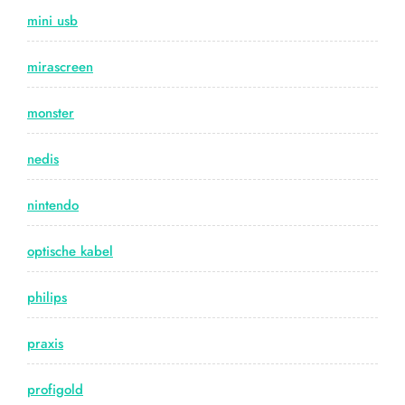
mini usb
mirascreen
monster
nedis
nintendo
optische kabel
philips
praxis
profigold