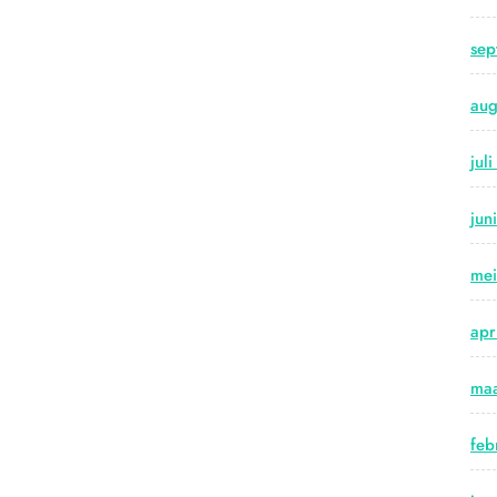
sep
aug
jul
jun
me
apr
maa
feb