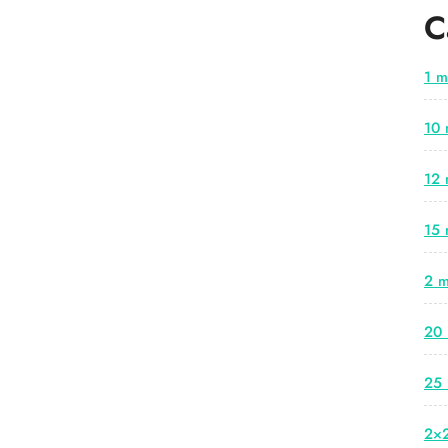
C
1 m
10 
12 
15 
2 m
20 
25 
2×