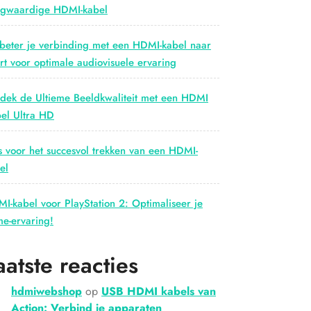
gwaardige HDMI-kabel
beter je verbinding met een HDMI-kabel naar
rt voor optimale audiovisuele ervaring
dek de Ultieme Beeldkwaliteit met een HDMI
el Ultra HD
s voor het succesvol trekken van een HDMI-
el
I-kabel voor PlayStation 2: Optimaliseer je
e-ervaring!
aatste reacties
hdmiwebshop
op
USB HDMI kabels van
Action: Verbind je apparaten