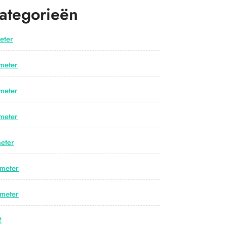
ategorieën
eter
meter
meter
meter
eter
meter
meter
2