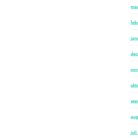
maa
feb
jan
de
no
okt
sep
aug
jul