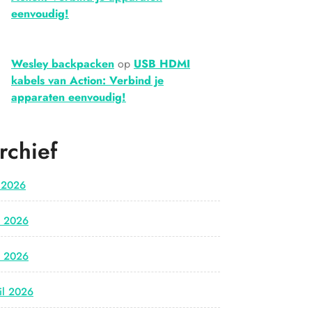
eenvoudig!
Wesley backpacken
op
USB HDMI
kabels van Action: Verbind je
apparaten eenvoudig!
rchief
i 2026
i 2026
i 2026
il 2026