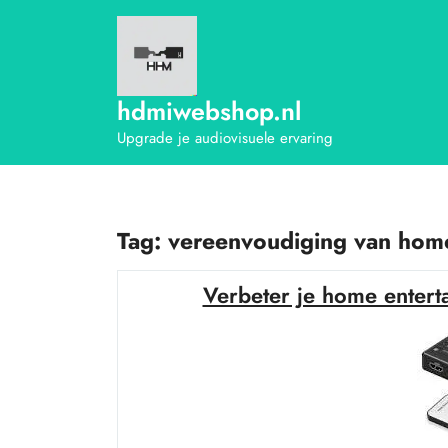
Ga
naar
de
inhoud
hdmiwebshop.nl
Upgrade je audiovisuele ervaring
Tag:
vereenvoudiging van home
Verbeter je home enter