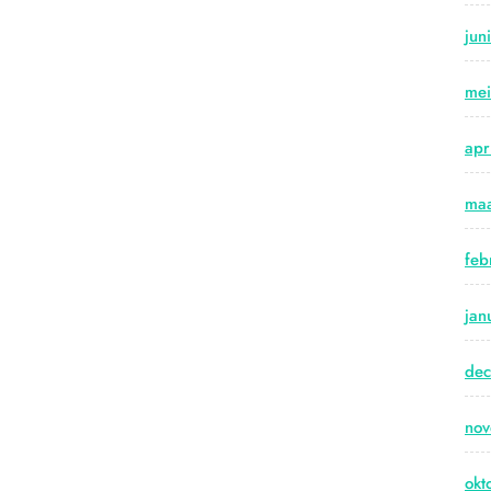
jun
me
apr
maa
feb
jan
de
no
okt