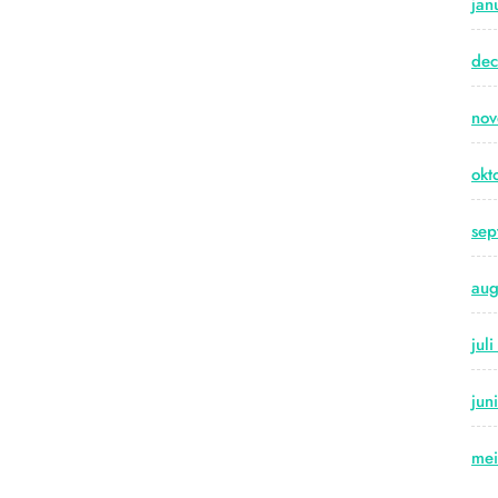
jan
de
no
okt
sep
aug
jul
jun
me