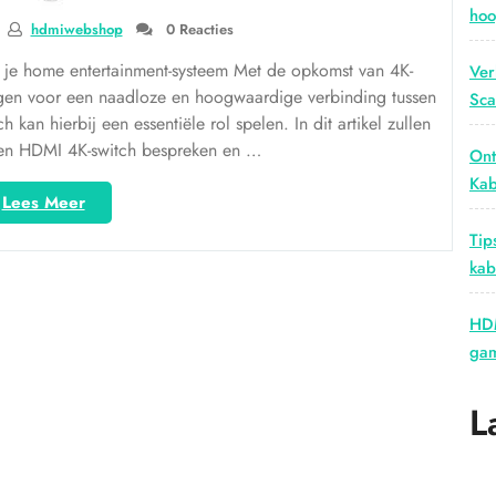
hoo
hdmiwebshop
0 Reacties
je home entertainment-systeem Met de opkomst van 4K-
Ver
zorgen voor een naadloze en hoogwaardige verbinding tussen
Sca
kan hierbij een essentiële rol spelen. In dit artikel zullen
en HDMI 4K-switch bespreken en …
Ont
Kab
“Verbeter
Lees Meer
je
Tip
home
kab
entertainment
met
een
HDM
HDMI
gam
4K-
switch”
L