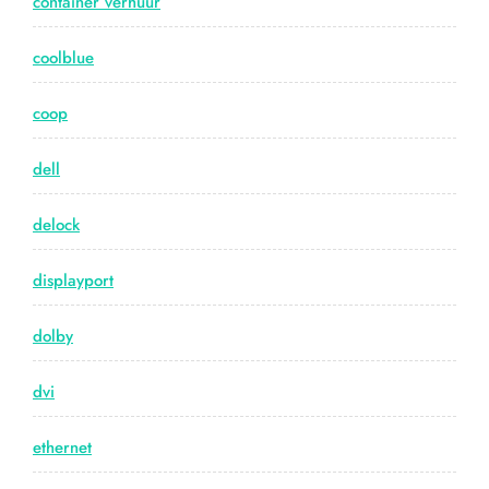
container verhuur
coolblue
coop
dell
delock
displayport
dolby
dvi
ethernet