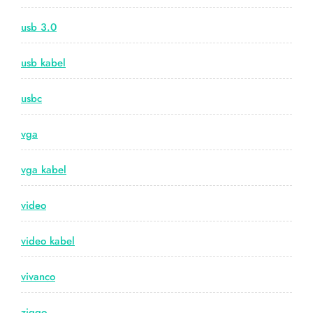
usb 3.0
usb kabel
usbc
vga
vga kabel
video
video kabel
vivanco
ziggo