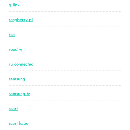
q link
raspberry pi
rca
rood wit
ru connected
samsung
samsung tv
scart
scart kabel