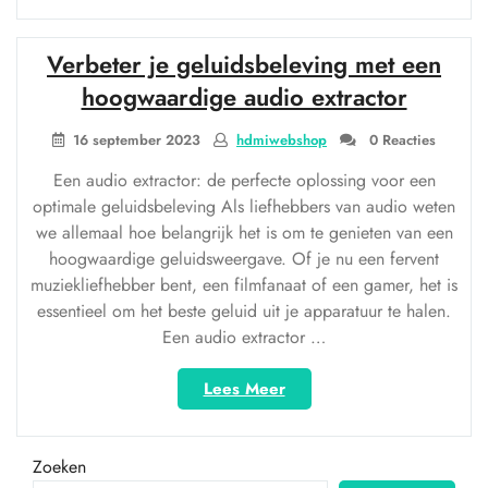
kabel
naar
Verbeter je geluidsbeleving met een
HDMI:
Een
hoogwaardige audio extractor
Revolutie
in
16 september 2023
hdmiwebshop
0 Reacties
Beeldkwaliteit”
Een audio extractor: de perfecte oplossing voor een
optimale geluidsbeleving Als liefhebbers van audio weten
we allemaal hoe belangrijk het is om te genieten van een
hoogwaardige geluidsweergave. Of je nu een fervent
muziekliefhebber bent, een filmfanaat of een gamer, het is
essentieel om het beste geluid uit je apparatuur te halen.
Een audio extractor …
“Verbeter
Lees Meer
je
geluidsbeleving
met
Zoeken
een