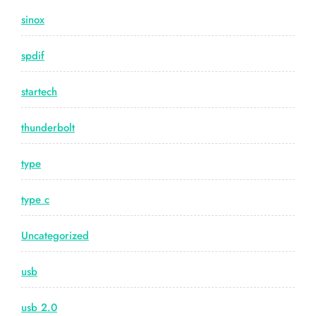
sinox
spdif
startech
thunderbolt
type
type c
Uncategorized
usb
usb 2.0