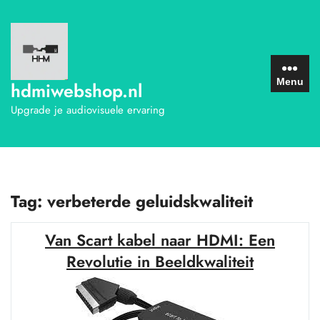
Ga
naar
de
inhoud
Menu
hdmiwebshop.nl
Upgrade je audiovisuele ervaring
Tag:
verbeterde geluidskwaliteit
Van Scart kabel naar HDMI: Een
Revolutie in Beeldkwaliteit