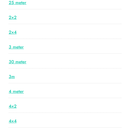
25 meter
2×2
2×4
3 meter
30 meter
3m
4 meter
4×2
4×4