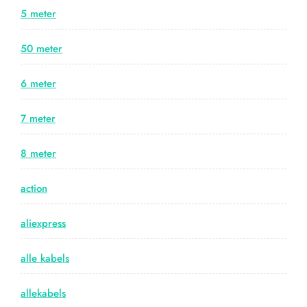
5 meter
50 meter
6 meter
7 meter
8 meter
action
aliexpress
alle kabels
allekabels