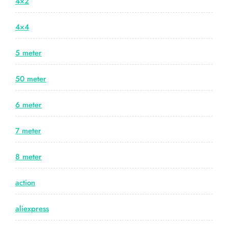
4×2
4×4
5 meter
50 meter
6 meter
7 meter
8 meter
action
aliexpress