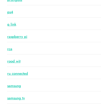
ps4
q link
raspberry pi
rca
rood wit
ru connected
samsung
samsung tv