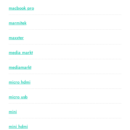
macbook pro
marmitek
maxxter
media markt
mediamarkt
micro hdmi
micro usb
mini
mini hdmi