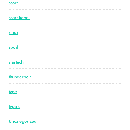
scart
scart kabel
sinox
spdif
startech
thunderbolt
type
type c
Uncategorized