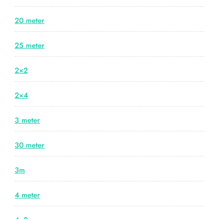
20 meter
25 meter
2×2
2×4
3 meter
30 meter
3m
4 meter