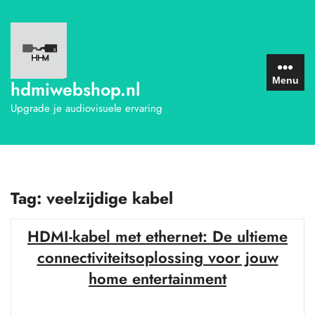
Ga
naar
de
inhoud
Menu
hdmiwebshop.nl
Upgrade je audiovisuele ervaring
Tag:
veelzijdige kabel
HDMI-kabel met ethernet: De ultieme
connectiviteitsoplossing voor jouw
home entertainment