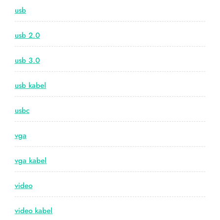
usb
usb 2.0
usb 3.0
usb kabel
usbc
vga
vga kabel
video
video kabel