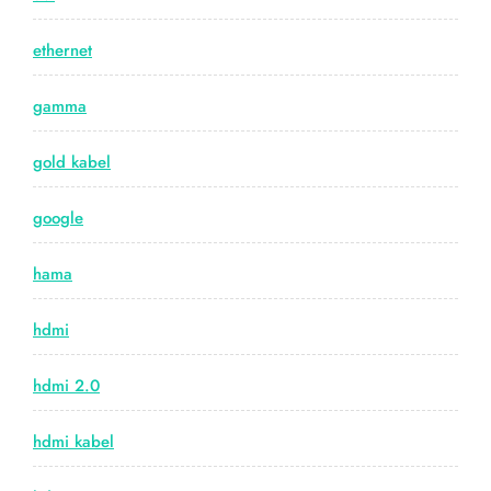
ethernet
gamma
gold kabel
google
hama
hdmi
hdmi 2.0
hdmi kabel