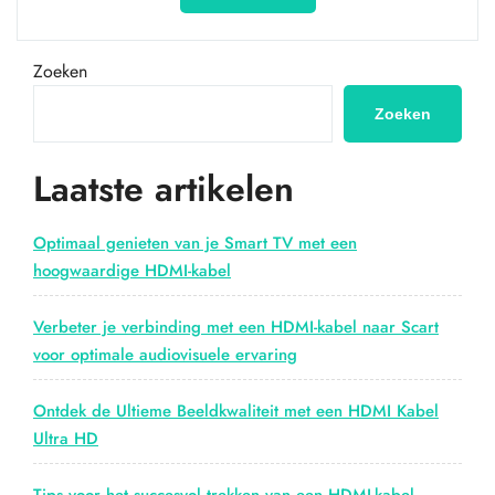
kabel
met
ethernet:
Zoeken
De
ultieme
Zoeken
connectiviteitsoplossing
voor
Laatste artikelen
jouw
home
entertainment”
Optimaal genieten van je Smart TV met een
hoogwaardige HDMI-kabel
Verbeter je verbinding met een HDMI-kabel naar Scart
voor optimale audiovisuele ervaring
Ontdek de Ultieme Beeldkwaliteit met een HDMI Kabel
Ultra HD