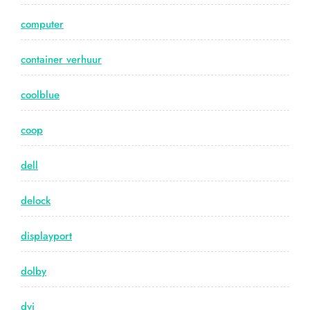
computer
container verhuur
coolblue
coop
dell
delock
displayport
dolby
dvi