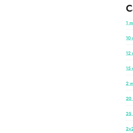
C
1 m
10 
12 
15 
2 m
20 
25 
2×