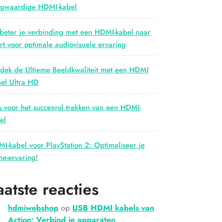
gwaardige HDMI-kabel
beter je verbinding met een HDMI-kabel naar
rt voor optimale audiovisuele ervaring
dek de Ultieme Beeldkwaliteit met een HDMI
el Ultra HD
s voor het succesvol trekken van een HDMI-
el
I-kabel voor PlayStation 2: Optimaliseer je
e-ervaring!
aatste reacties
hdmiwebshop
op
USB HDMI kabels van
Action: Verbind je apparaten