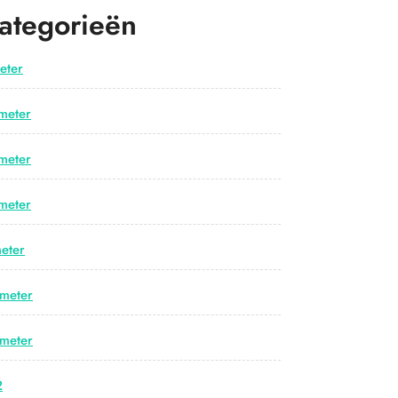
ategorieën
eter
meter
meter
meter
eter
meter
meter
2