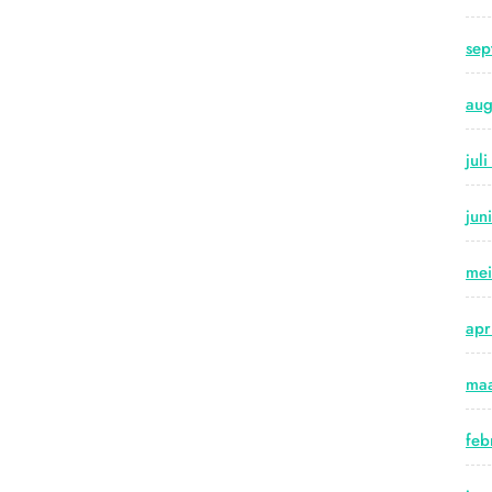
sep
aug
jul
jun
me
apr
maa
feb