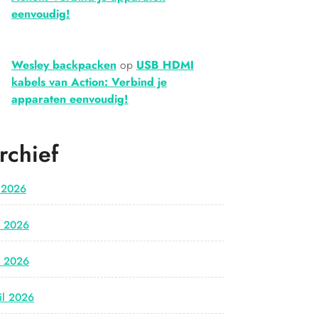
eenvoudig!
Wesley backpacken
op
USB HDMI
kabels van Action: Verbind je
apparaten eenvoudig!
rchief
i 2026
i 2026
i 2026
il 2026