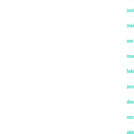
jun
me
apr
maa
feb
jan
de
no
okt