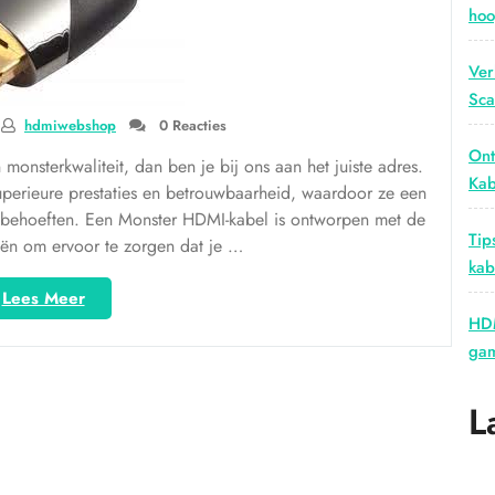
hoo
Ver
Sca
hdmiwebshop
0 Reacties
Ont
onsterkwaliteit, dan ben je bij ons aan het juiste adres.
Kab
erieure prestaties en betrouwbaarheid, waardoor ze een
le behoeften. Een Monster HDMI-kabel is ontworpen met de
Tip
eën om ervoor te zorgen dat je …
kab
“Ontdek
Lees Meer
de
HDM
Kracht
gam
van
de
L
Monster
HDMI-
kabel
voor