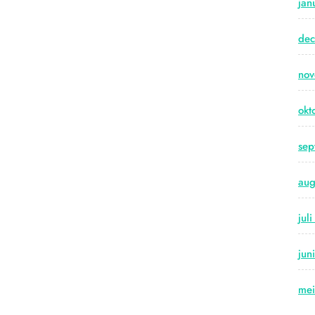
jan
de
no
okt
sep
aug
jul
jun
me