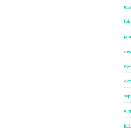
maa
feb
jan
de
no
okt
sep
aug
jul