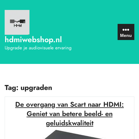
Ga
naar
de
inhoud
Menu
hdmiwebshop.nl
Upgrade je audiovisuele ervaring
Tag:
upgraden
De overgang van Scart naar HDMI:
Geniet van betere beeld- en
geluidskwaliteit