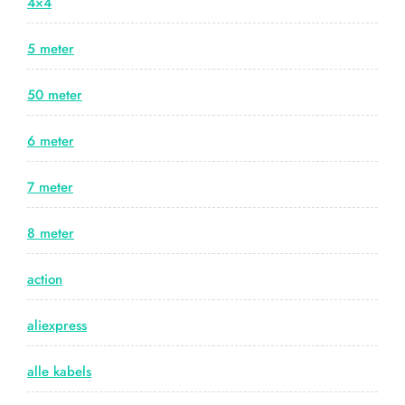
4×4
5 meter
50 meter
6 meter
7 meter
8 meter
action
aliexpress
alle kabels