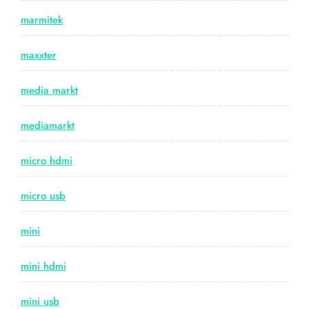
marmitek
maxxter
media markt
mediamarkt
micro hdmi
micro usb
mini
mini hdmi
mini usb