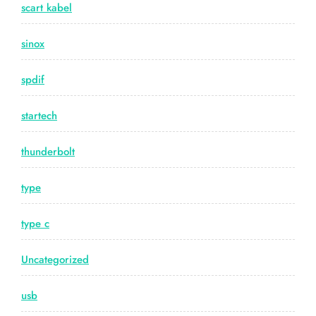
scart kabel
sinox
spdif
startech
thunderbolt
type
type c
Uncategorized
usb