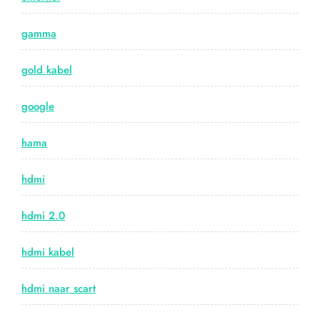
gamma
gold kabel
google
hama
hdmi
hdmi 2.0
hdmi kabel
hdmi naar scart