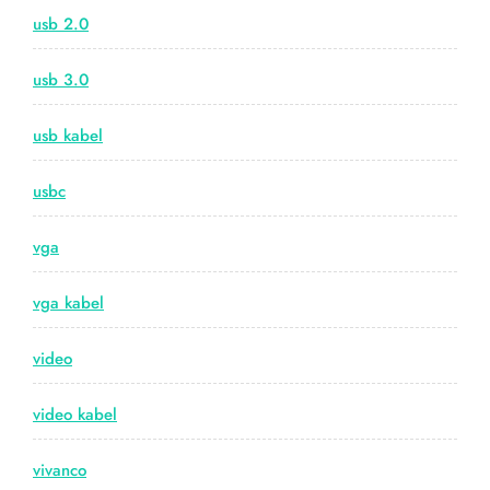
usb 2.0
usb 3.0
usb kabel
usbc
vga
vga kabel
video
video kabel
vivanco