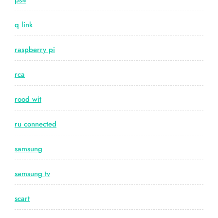
ps4
q link
raspberry pi
rca
rood wit
ru connected
samsung
samsung tv
scart