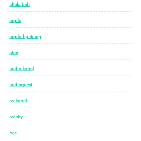
allekabels
apple
apple lightning
aten
audio kabel
audioquest
av kabel
avinity
bcc