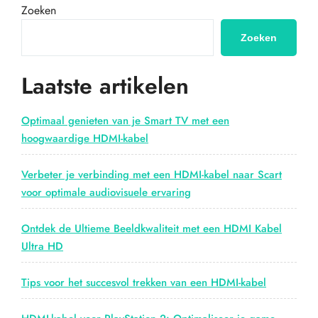
Scart
Zoeken
naar
HDMI:
Zoeken
Geniet
van
Laatste artikelen
betere
beeld-
en
Optimaal genieten van je Smart TV met een
geluidskwaliteit”
hoogwaardige HDMI-kabel
Verbeter je verbinding met een HDMI-kabel naar Scart
voor optimale audiovisuele ervaring
Ontdek de Ultieme Beeldkwaliteit met een HDMI Kabel
Ultra HD
Tips voor het succesvol trekken van een HDMI-kabel