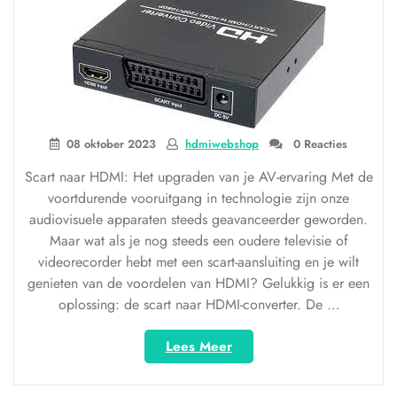
08 oktober 2023
hdmiwebshop
0 Reacties
Scart naar HDMI: Het upgraden van je AV-ervaring Met de
voortdurende vooruitgang in technologie zijn onze
audiovisuele apparaten steeds geavanceerder geworden.
Maar wat als je nog steeds een oudere televisie of
videorecorder hebt met een scart-aansluiting en je wilt
genieten van de voordelen van HDMI? Gelukkig is er een
oplossing: de scart naar HDMI-converter. De …
“De
Lees Meer
overgang
van