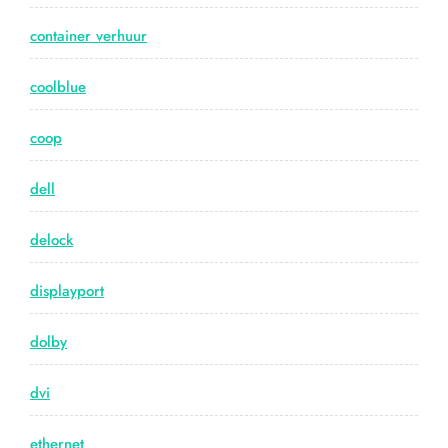
container verhuur
coolblue
coop
dell
delock
displayport
dolby
dvi
ethernet