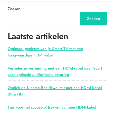
via
UTP:
Zoeken
De
ideale
Zoeken
oplossing
voor
Laatste artikelen
lange
afstanden”
Optimaal genieten van je Smart TV met een
hoogwaardige HDMI-kabel
Verbeter je verbinding met een HDMI-kabel naar Scart
voor optimale audiovisuele ervaring
Ontdek de Ultieme Beeldkwaliteit met een HDMI Kabel
Ultra HD
Tips voor het succesvol trekken van een HDMI-kabel