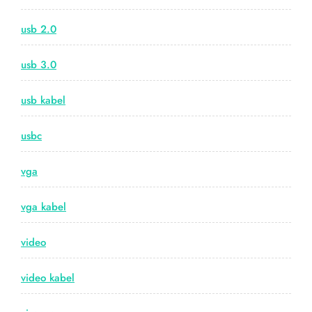
usb 2.0
usb 3.0
usb kabel
usbc
vga
vga kabel
video
video kabel