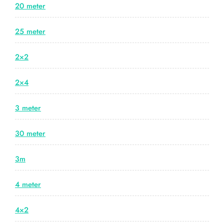
20 meter
25 meter
2×2
2×4
3 meter
30 meter
3m
4 meter
4×2