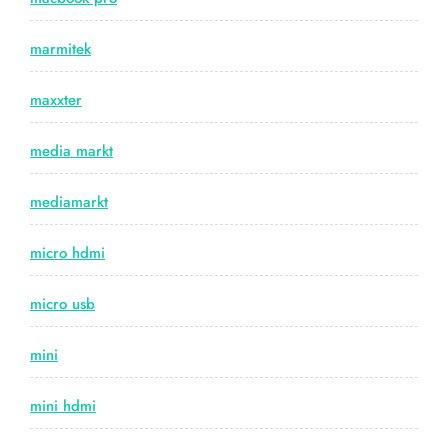
marmitek
maxxter
media markt
mediamarkt
micro hdmi
micro usb
mini
mini hdmi