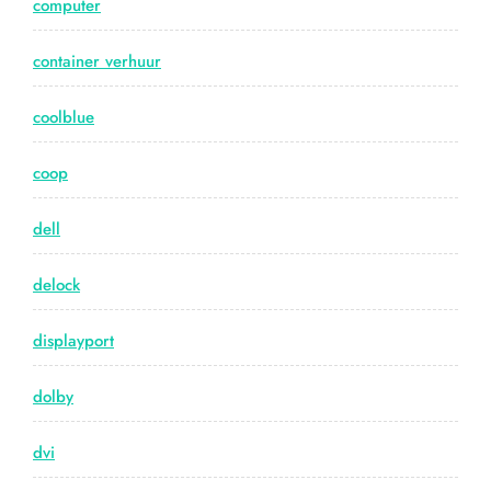
computer
container verhuur
coolblue
coop
dell
delock
displayport
dolby
dvi