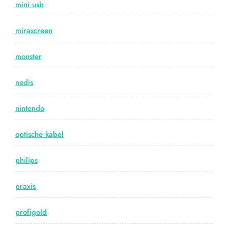
mini usb
mirascreen
monster
nedis
nintendo
optische kabel
philips
praxis
profigold