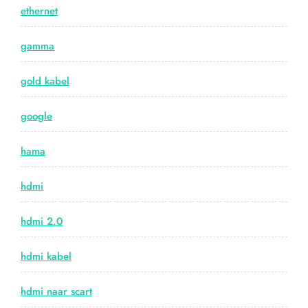
ethernet
gamma
gold kabel
google
hama
hdmi
hdmi 2.0
hdmi kabel
hdmi naar scart