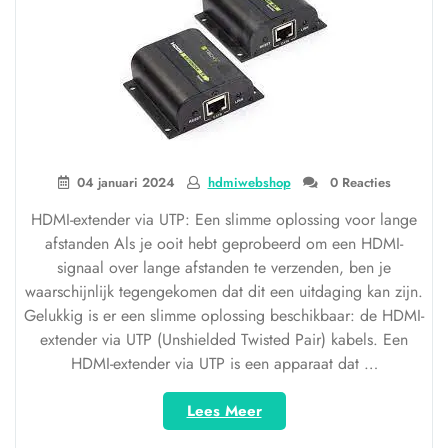
04 januari 2024
hdmiwebshop
0 Reacties
HDMI-extender via UTP: Een slimme oplossing voor lange
afstanden Als je ooit hebt geprobeerd om een HDMI-
signaal over lange afstanden te verzenden, ben je
waarschijnlijk tegengekomen dat dit een uitdaging kan zijn.
Gelukkig is er een slimme oplossing beschikbaar: de HDMI-
extender via UTP (Unshielded Twisted Pair) kabels. Een
HDMI-extender via UTP is een apparaat dat …
“HDMI-
Lees Meer
extender