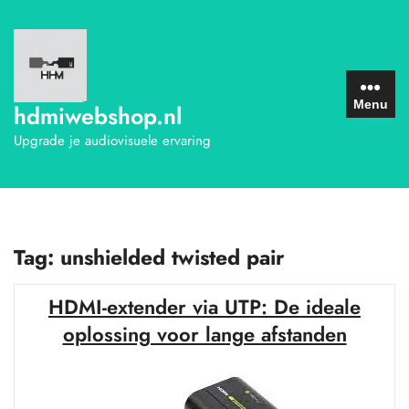
Ga
naar
de
inhoud
Menu
hdmiwebshop.nl
Upgrade je audiovisuele ervaring
Tag:
unshielded twisted pair
HDMI-extender via UTP: De ideale
oplossing voor lange afstanden