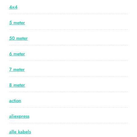
4×4
5 meter
50 meter
6 meter
7 meter
8 meter
action
aliexpress
alle kabels