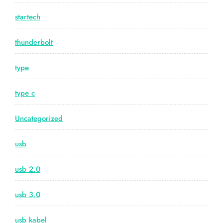
startech
thunderbolt
type
type c
Uncategorized
usb
usb 2.0
usb 3.0
usb kabel