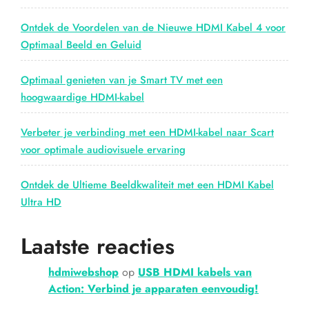
schermen”
Ontdek de Voordelen van de Nieuwe HDMI Kabel 4 voor
Optimaal Beeld en Geluid
Optimaal genieten van je Smart TV met een
hoogwaardige HDMI-kabel
Verbeter je verbinding met een HDMI-kabel naar Scart
voor optimale audiovisuele ervaring
Ontdek de Ultieme Beeldkwaliteit met een HDMI Kabel
Ultra HD
Laatste reacties
hdmiwebshop
op
USB HDMI kabels van
Action: Verbind je apparaten eenvoudig!