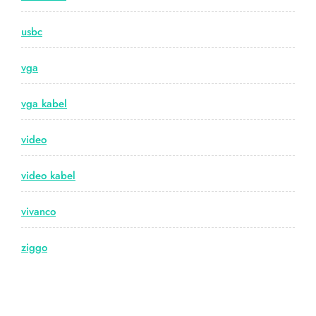
usbc
vga
vga kabel
video
video kabel
vivanco
ziggo