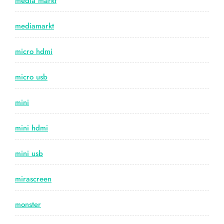
media markt
mediamarkt
micro hdmi
micro usb
mini
mini hdmi
mini usb
mirascreen
monster