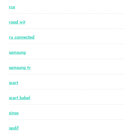
rca
rood wit
ru connected
samsung
samsung tv
scart
scart kabel
sinox
spdif