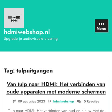
Ga
naar
de
inhoud
Menu
hdmiwebshop.nl
Upgrade je audiovisuele ervaring
Tag:
tulpuitgangen
Van tulp naar HDMI: Het verbinden van
oude apparaten met moderne schermen
09 augustus 2023
hdmiwebshop
0 Reacties
Tulp naar HDMI: Het verbinden van oud en nieuw Met de