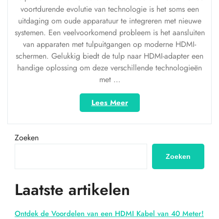
voortdurende evolutie van technologie is het soms een
uitdaging om oude apparatuur te integreren met nieuwe
systemen. Een veelvoorkomend probleem is het aansluiten
van apparaten met tulpuitgangen op moderne HDMI-
schermen. Gelukkig biedt de tulp naar HDMI-adapter een
handige oplossing om deze verschillende technologieën
met …
“Van
Lees Meer
tulp
naar
HDMI:
Zoeken
Het
verbinden
Zoeken
van
oude
Laatste artikelen
apparaten
met
moderne
Ontdek de Voordelen van een HDMI Kabel van 40 Meter!