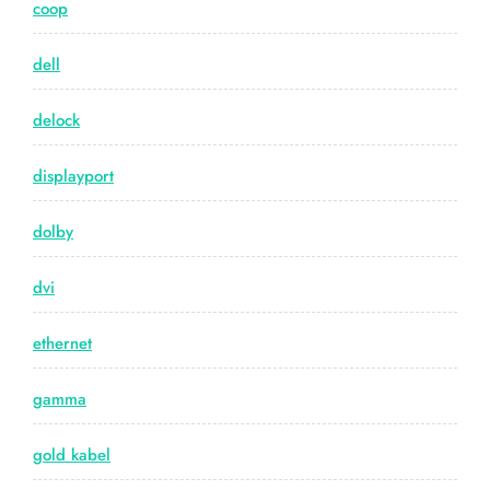
coop
dell
delock
displayport
dolby
dvi
ethernet
gamma
gold kabel