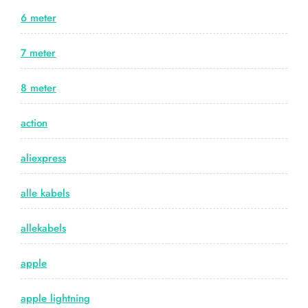
6 meter
7 meter
8 meter
action
aliexpress
alle kabels
allekabels
apple
apple lightning