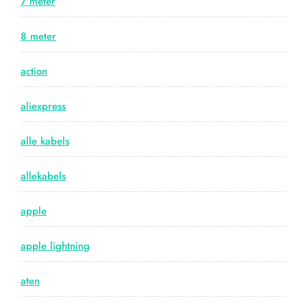
7 meter
8 meter
action
aliexpress
alle kabels
allekabels
apple
apple lightning
aten