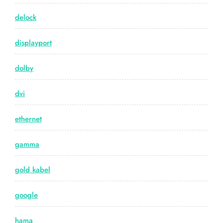
delock
displayport
dolby
dvi
ethernet
gamma
gold kabel
google
hama