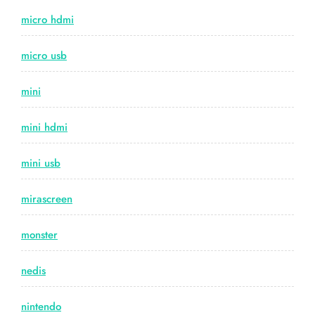
micro hdmi
micro usb
mini
mini hdmi
mini usb
mirascreen
monster
nedis
nintendo