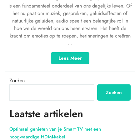
is een fundamenteel onderdeel van ons dagelijks leven. Of
het nu gaat om muziek, gesprekken, geluidseffecten of
natuurlijke geluiden, audio speelt een belangrijke rol in
hoe we de wereld om ons heen ervaren. Het heeft de
kracht om emoties op te roepen, herinneringen te creëren
…
“De
Lees Meer
Betoverende
Wereld
van
Zoeken
Audio:
Een
Zoeken
Diepe
Duik
Laatste artikelen
in
Geluidstechnologie”
Optimaal genieten van je Smart TV met een
hoogwaardige HDMI-kabel