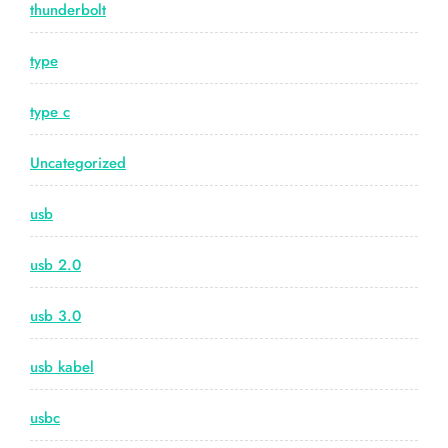
thunderbolt
type
type c
Uncategorized
usb
usb 2.0
usb 3.0
usb kabel
usbc