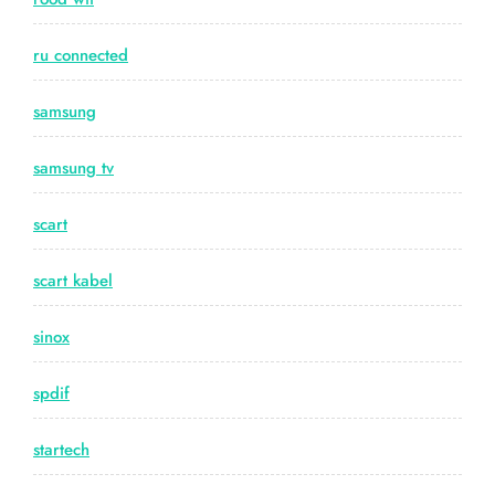
ru connected
samsung
samsung tv
scart
scart kabel
sinox
spdif
startech