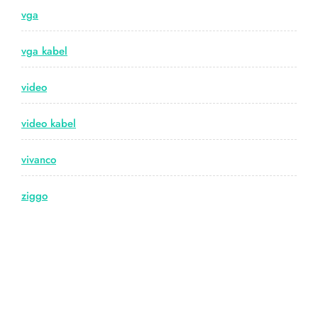
vga
vga kabel
video
video kabel
vivanco
ziggo