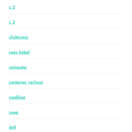
c 2
c 3
clicktronic
coax kabel
computer
container verhuur
coolblue
coop
dell