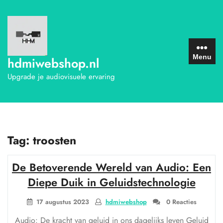
Ga
naar
de
inhoud
Menu
hdmiwebshop.nl
Upgrade je audiovisuele ervaring
Tag:
troosten
De Betoverende Wereld van Audio: Een
Diepe Duik in Geluidstechnologie
17 augustus 2023
hdmiwebshop
0 Reacties
Audio: De kracht van geluid in ons dagelijks leven Geluid