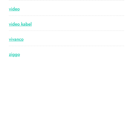
video
video kabel
vivanco
ziggo