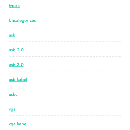
type c
Uncategorized
usb
usb 2.0
usb 3.0
usb kabel
usbc
vga
vga kabel