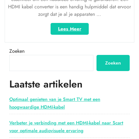
HDMI kabel converter is een handig hulpmiddel dat ervoor
zorgt dat je al je apparaten …
“Ontdek
Lees Meer
de
Veelzijdigheid
van
Zoeken
een
HDMI
Zoeken
Kabel
Converter”
Laatste artikelen
Optimaal genieten van je Smart TV met een
hoogwaardige HDMI-kabel
Verbeter je verbinding met een HDMI-kabel naar Scart
voor optimale audiovisuele ervaring