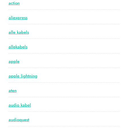
action
aliexpress
alle kabels
allekabels
apple
apple lightning
aten
audio kabel
audioquest