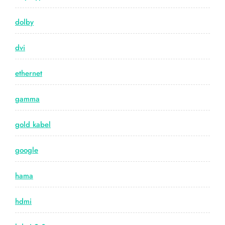
dolby
dvi
ethernet
gamma
gold kabel
google
hama
hdmi