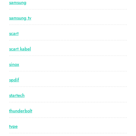
samsung
samsung tv
scart
scart kabel
sinox
spdif
startech
thunderbolt
type