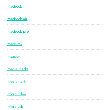
macbook
macbook air
macbook pro
marmitek
maxxter
media markt
mediamarkt
micro hdmi
micro usb