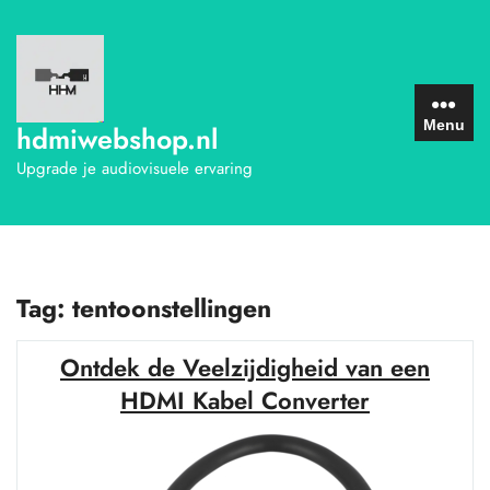
Ga
naar
de
inhoud
Menu
hdmiwebshop.nl
Upgrade je audiovisuele ervaring
Tag:
tentoonstellingen
Ontdek de Veelzijdigheid van een
HDMI Kabel Converter