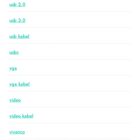
usb 2.0
usb 3.0
usb kabel
usbc
vga
vga kabel
video
video kabel
vivanco