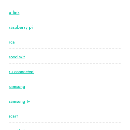
q link
raspberry pi
rca
rood wit
ru connected
samsung
samsung tv
scart