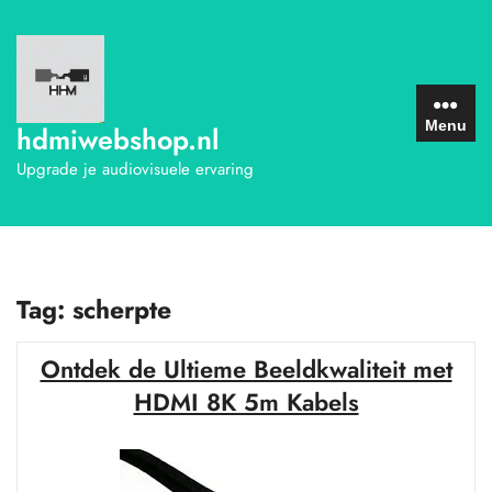
Ga
naar
de
inhoud
Menu
hdmiwebshop.nl
Upgrade je audiovisuele ervaring
Tag:
scherpte
Ontdek de Ultieme Beeldkwaliteit met
HDMI 8K 5m Kabels