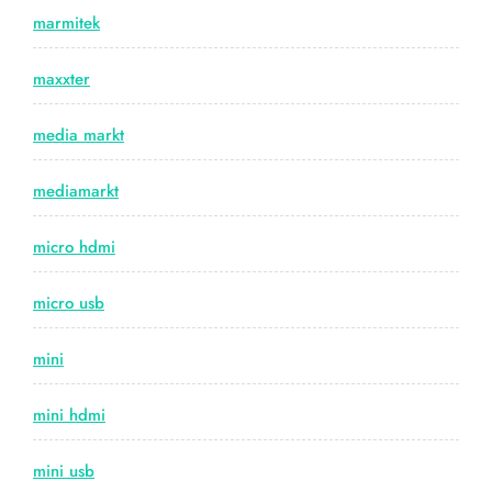
marmitek
maxxter
media markt
mediamarkt
micro hdmi
micro usb
mini
mini hdmi
mini usb