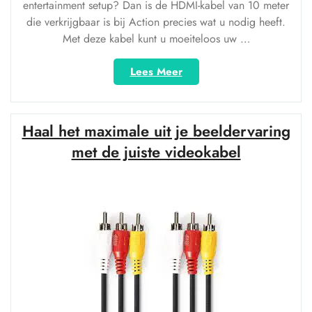
entertainment setup? Dan is de HDMI-kabel van 10 meter
die verkrijgbaar is bij Action precies wat u nodig heeft.
Met deze kabel kunt u moeiteloos uw …
“HDMI
Lees Meer
Kabel
van
10
Haal het maximale uit je beeldervaring
Meter:
Ontdek
met de juiste videokabel
de
Opties
bij
Action”