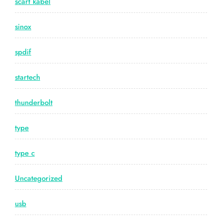
scart kabel
sinox
spdif
startech
thunderbolt
type
type c
Uncategorized
usb