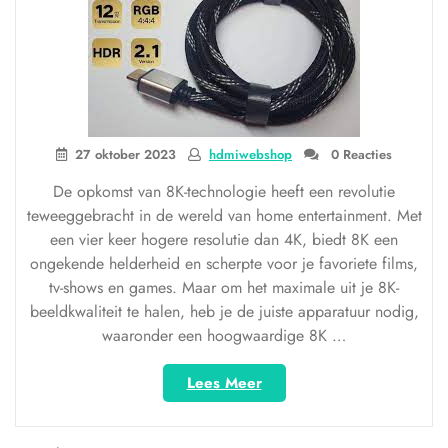
videokabel”
27 oktober 2023
hdmiwebshop
0 Reacties
De opkomst van 8K-technologie heeft een revolutie
teweeggebracht in de wereld van home entertainment. Met
een vier keer hogere resolutie dan 4K, biedt 8K een
ongekende helderheid en scherpte voor je favoriete films,
tv-shows en games. Maar om het maximale uit je 8K-
beeldkwaliteit te halen, heb je de juiste apparatuur nodig,
waaronder een hoogwaardige 8K …
“De
Lees Meer
Ultieme
Beleving: