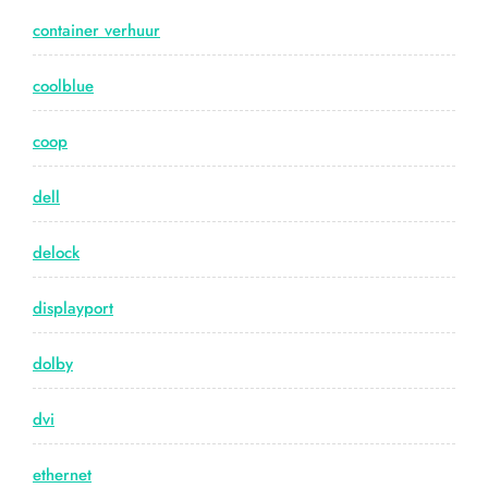
container verhuur
coolblue
coop
dell
delock
displayport
dolby
dvi
ethernet