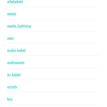
allekabels
apple
apple lightning
aten
audio kabel
audioquest
av kabel
avinity
bcc