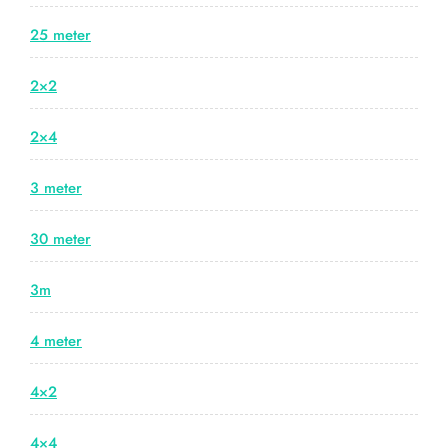
25 meter
2×2
2×4
3 meter
30 meter
3m
4 meter
4×2
4×4