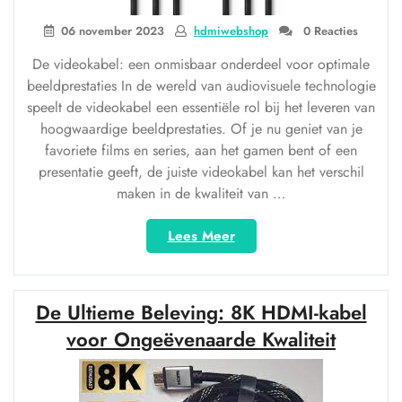
06 november 2023
hdmiwebshop
0 Reacties
De videokabel: een onmisbaar onderdeel voor optimale
beeldprestaties In de wereld van audiovisuele technologie
speelt de videokabel een essentiële rol bij het leveren van
hoogwaardige beeldprestaties. Of je nu geniet van je
favoriete films en series, aan het gamen bent of een
presentatie geeft, de juiste videokabel kan het verschil
maken in de kwaliteit van …
“Haal
Lees Meer
het
maximale
uit
De Ultieme Beleving: 8K HDMI-kabel
je
beeldervaring
voor Ongeëvenaarde Kwaliteit
met
de
juiste