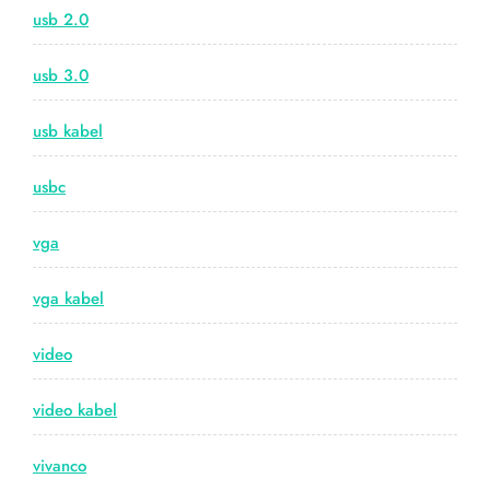
usb 2.0
usb 3.0
usb kabel
usbc
vga
vga kabel
video
video kabel
vivanco