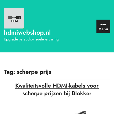
Ga
naar
de
inhoud
Menu
hdmiwebshop.nl
Upgrade je audiovisuele ervaring
Tag:
scherpe prijs
Kwaliteitsvolle HDMI-kabels voor
scherpe prijzen bij Blokker