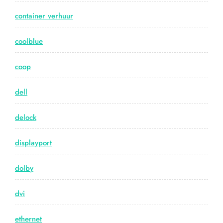
container verhuur
coolblue
coop
dell
delock
displayport
dolby
dvi
ethernet