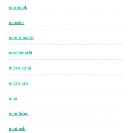
marmitek
maxxter
media markt
mediamarkt
micro hdmi
micro usb
mini
mini hdmi
mini usb