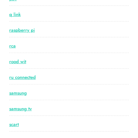
q link
raspberry pi
rca
rood wit
ru connected
samsung
samsung tv
scart