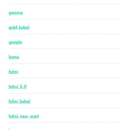
gamma
gold kabel
google
hama
hdmi
hdmi 2.0
hdmi kabel
hdmi naar scart