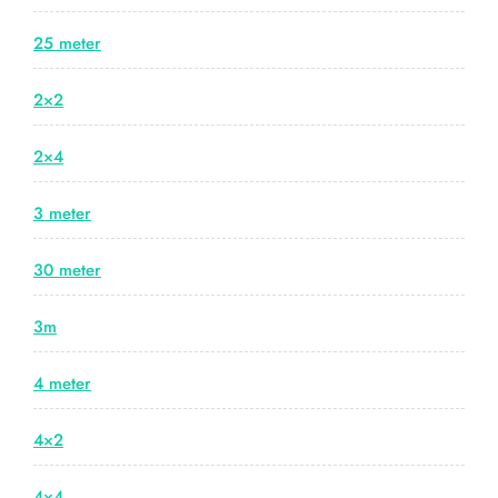
25 meter
2×2
2×4
3 meter
30 meter
3m
4 meter
4×2
4×4