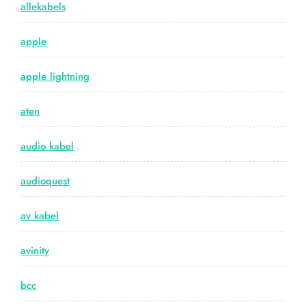
allekabels
apple
apple lightning
aten
audio kabel
audioquest
av kabel
avinity
bcc