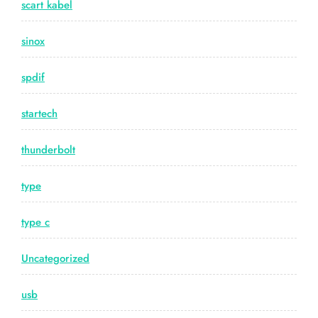
scart kabel
sinox
spdif
startech
thunderbolt
type
type c
Uncategorized
usb