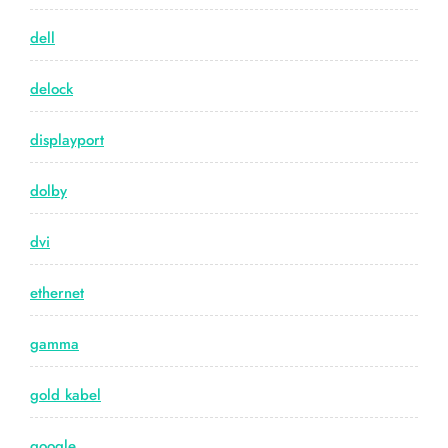
dell
delock
displayport
dolby
dvi
ethernet
gamma
gold kabel
google