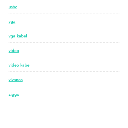
usbc
vga
vga kabel
video
video kabel
vivanco
ziggo