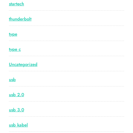
startech
thunderbolt
type
type c
Uncategorized
usb
usb 2.0
usb 3.0
usb kabel