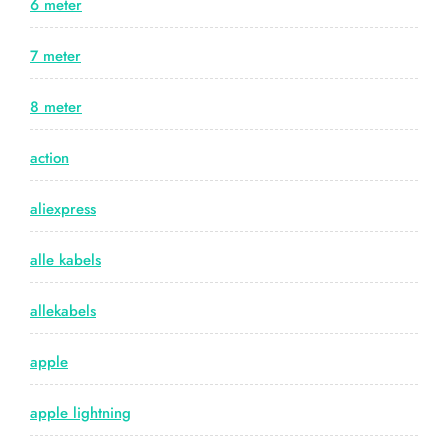
6 meter
7 meter
8 meter
action
aliexpress
alle kabels
allekabels
apple
apple lightning