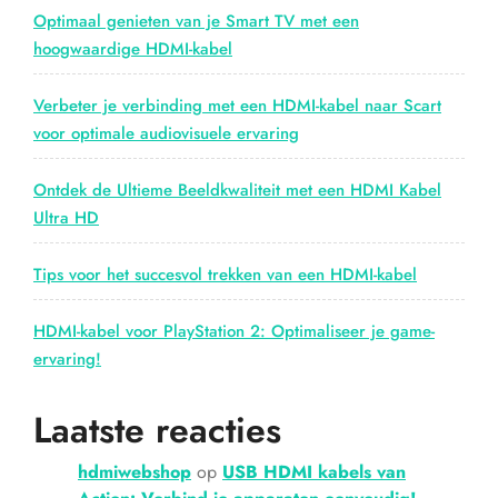
Ultieme
Optimaal genieten van je Smart TV met een
Beeld-
hoogwaardige HDMI-kabel
en
Geluidskwaliteit”
Verbeter je verbinding met een HDMI-kabel naar Scart
voor optimale audiovisuele ervaring
Ontdek de Ultieme Beeldkwaliteit met een HDMI Kabel
Ultra HD
Tips voor het succesvol trekken van een HDMI-kabel
HDMI-kabel voor PlayStation 2: Optimaliseer je game-
ervaring!
Laatste reacties
hdmiwebshop
op
USB HDMI kabels van