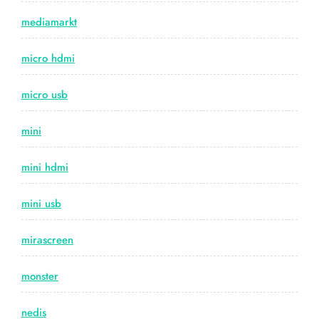
mediamarkt
micro hdmi
micro usb
mini
mini hdmi
mini usb
mirascreen
monster
nedis