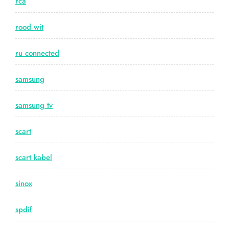
rca
rood wit
ru connected
samsung
samsung tv
scart
scart kabel
sinox
spdif