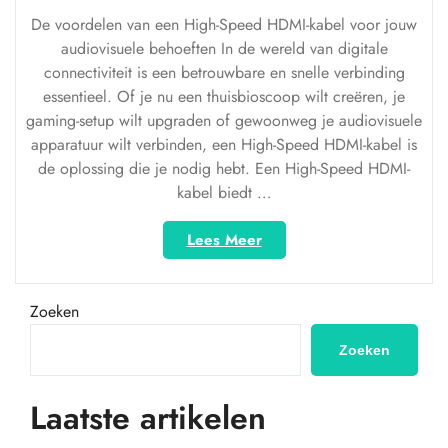
De voordelen van een High-Speed HDMI-kabel voor jouw
audiovisuele behoeften In de wereld van digitale
connectiviteit is een betrouwbare en snelle verbinding
essentieel. Of je nu een thuisbioscoop wilt creëren, je
gaming-setup wilt upgraden of gewoonweg je audiovisuele
apparatuur wilt verbinden, een High-Speed HDMI-kabel is
de oplossing die je nodig hebt. Een High-Speed HDMI-
kabel biedt …
“Ontdek
Lees Meer
de
Voordelen
van
Zoeken
een
High-
Zoeken
Speed
HDMI-
Laatste artikelen
kabel
voor