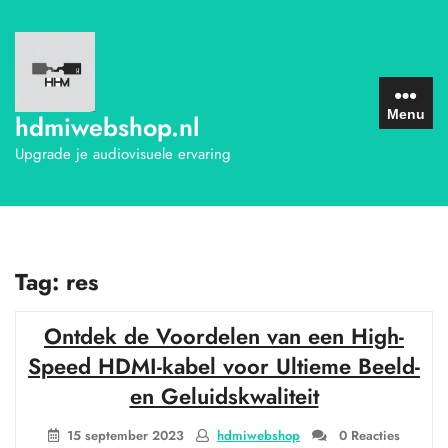
Ga
naar
de
inhoud
Menu
hdmiwebshop.nl
Upgrade je audiovisuele ervaring
Tag:
res
Ontdek de Voordelen van een High-
Speed HDMI-kabel voor Ultieme Beeld-
en Geluidskwaliteit
15 september 2023
hdmiwebshop
0 Reacties