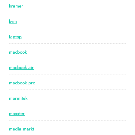
kramer
kvm
laptop
macbook
macbook air
macbook pro
marmitek
maxxter
media markt