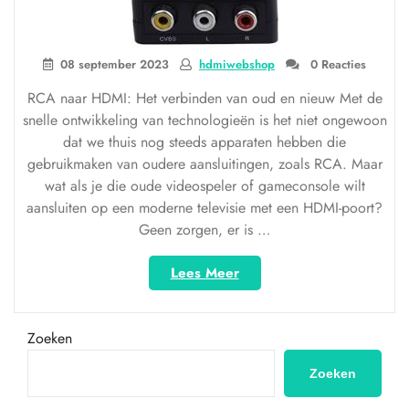
08 september 2023
hdmiwebshop
0 Reacties
RCA naar HDMI: Het verbinden van oud en nieuw Met de
snelle ontwikkeling van technologieën is het niet ongewoon
dat we thuis nog steeds apparaten hebben die
gebruikmaken van oudere aansluitingen, zoals RCA. Maar
wat als je die oude videospeler of gameconsole wilt
aansluiten op een moderne televisie met een HDMI-poort?
Geen zorgen, er is …
“Van
Lees Meer
RCA
naar
HDMI:
Zoeken
Het
verbinden
Zoeken
van