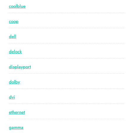
coolblue
coop
dell
delock
displayport
dolby
dvi
ethernet
gamma