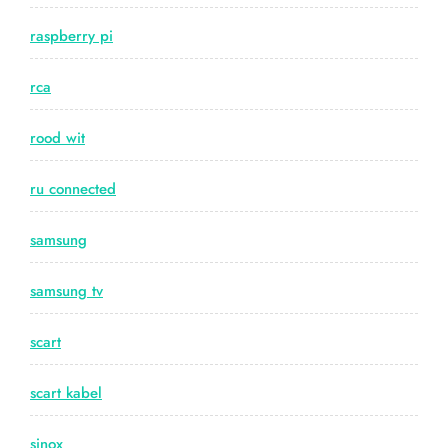
raspberry pi
rca
rood wit
ru connected
samsung
samsung tv
scart
scart kabel
sinox