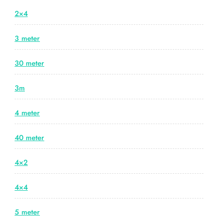
2×4
3 meter
30 meter
3m
4 meter
40 meter
4×2
4×4
5 meter