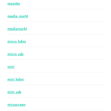
maxxter
media markt
mediamarkt
micro hdmi
micro usb
mini
mini hdmi
mini usb
mirascreen