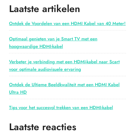
oud
Laatste artikelen
en
nieuw”
Ontdek de Voordelen van een HDMI Kabel van 40 Meter!
Optimaal genieten van je Smart TV met een
hoogwaardige HDMI-kabel
Verbeter je verbinding met een HDMI-kabel naar Scart
voor optimale audiovisuele ervaring
Ontdek de Ultieme Beeldkwaliteit met een HDMI Kabel
Ultra HD
Tips voor het succesvol trekken van een HDMI-kabel
Laatste reacties