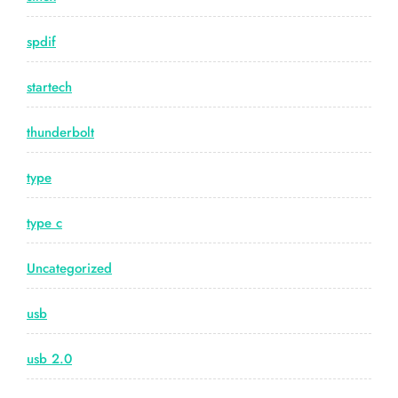
spdif
startech
thunderbolt
type
type c
Uncategorized
usb
usb 2.0