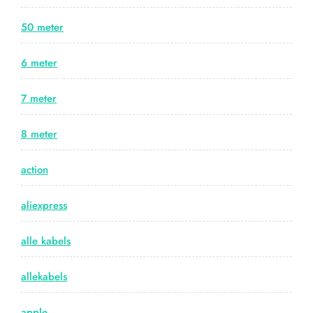
50 meter
6 meter
7 meter
8 meter
action
aliexpress
alle kabels
allekabels
apple