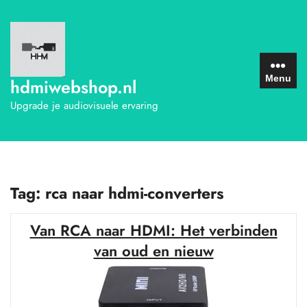
Ga
naar
de
inhoud
Menu
hdmiwebshop.nl
Upgrade je audiovisuele ervaring
Tag:
rca naar hdmi-converters
Van RCA naar HDMI: Het verbinden
van oud en nieuw