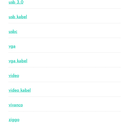
usb 3.0
usb kabel
usbc
vga
vga kabel
video
video kabel
vivanco
ziggo