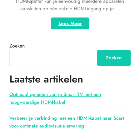
HDMI-splitter kun je eenvoudig meerdere apparaten
aansluiten op één enkele HDMI-ingang op je …
“Profiteer
Lees Meer
nu
van
de
Zoeken
HDMI
splitter
Zoeken
actie
bij
Laatste artikelen
HDMIwebshop.nl!”
Optimaal genieten van je Smart TV met een
hoogwaardige HDMI-kabel
Verbeter je verbinding met een HDMI-kabel naar Scart
voor optimale audiovisuele ervaring