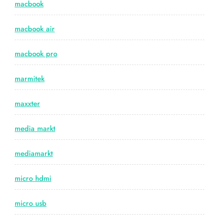
macbook
macbook air
macbook pro
marmitek
maxxter
media markt
mediamarkt
micro hdmi
micro usb