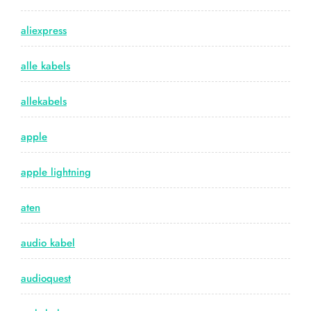
aliexpress
alle kabels
allekabels
apple
apple lightning
aten
audio kabel
audioquest