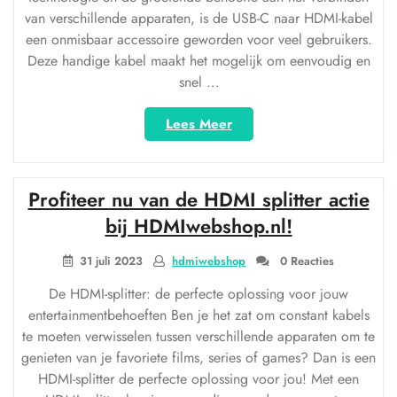
van verschillende apparaten, is de USB-C naar HDMI-kabel
een onmisbaar accessoire geworden voor veel gebruikers.
Deze handige kabel maakt het mogelijk om eenvoudig en
snel …
“Handige
Lees Meer
USB-
C
naar
Profiteer nu van de HDMI splitter actie
HDMI-
kabel
bij HDMIwebshop.nl!
voor
naadloze
31 juli 2023
hdmiwebshop
0 Reacties
verbindingen”
De HDMI-splitter: de perfecte oplossing voor jouw
entertainmentbehoeften Ben je het zat om constant kabels
te moeten verwisselen tussen verschillende apparaten om te
genieten van je favoriete films, series of games? Dan is een
HDMI-splitter de perfecte oplossing voor jou! Met een