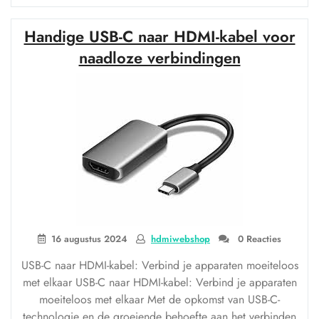
Nieuwe
Standaard
Handige USB-C naar HDMI-kabel voor
met
Hama
naadloze verbindingen
HDMI
2.1-
Kabels”
16 augustus 2024
hdmiwebshop
0 Reacties
USB-C naar HDMI-kabel: Verbind je apparaten moeiteloos
met elkaar USB-C naar HDMI-kabel: Verbind je apparaten
moeiteloos met elkaar Met de opkomst van USB-C-
technologie en de groeiende behoefte aan het verbinden