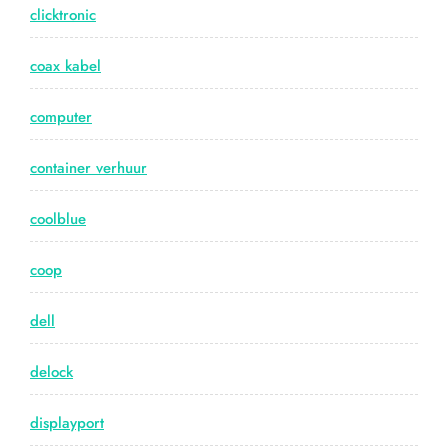
clicktronic
coax kabel
computer
container verhuur
coolblue
coop
dell
delock
displayport