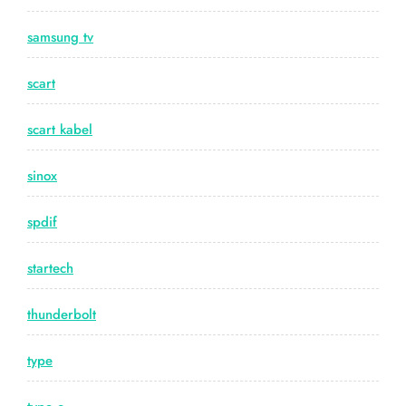
samsung tv
scart
scart kabel
sinox
spdif
startech
thunderbolt
type