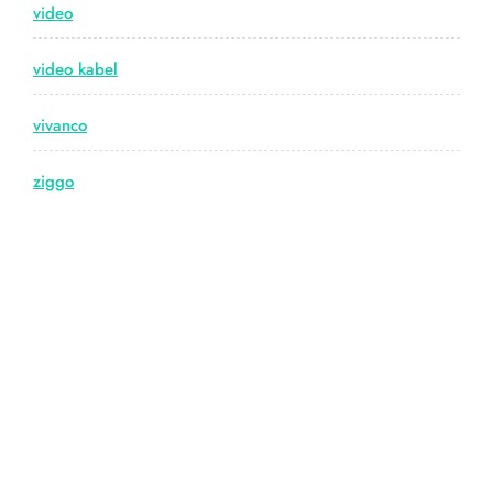
video
video kabel
vivanco
ziggo