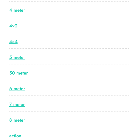
4 meter
4×2
4×4
5 meter
50 meter
6 meter
7 meter
8 meter
action