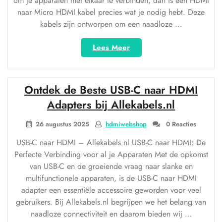
om je apparaten met elkaar te verbinden, dan is een HDMI
naar Micro HDMI kabel precies wat je nodig hebt. Deze
kabels zijn ontworpen om een naadloze …
“Ontdek
Lees Meer
de
Veelzijdigheid
van
Ontdek de Beste USB-C naar HDMI
een
HDMI
Adapters bij Allekabels.nl
naar
Micro
26 augustus 2025
hdmiwebshop
0 Reacties
HDMI
USB-C naar HDMI – Allekabels.nl USB-C naar HDMI: De
Kabel”
Perfecte Verbinding voor al je Apparaten Met de opkomst
van USB-C en de groeiende vraag naar slanke en
multifunctionele apparaten, is de USB-C naar HDMI
adapter een essentiële accessoire geworden voor veel
gebruikers. Bij Allekabels.nl begrijpen we het belang van
naadloze connectiviteit en daarom bieden wij …