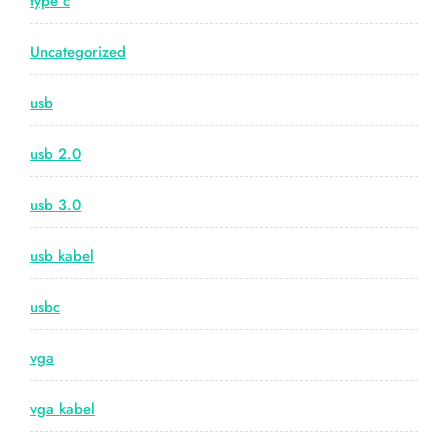
type c
Uncategorized
usb
usb 2.0
usb 3.0
usb kabel
usbc
vga
vga kabel