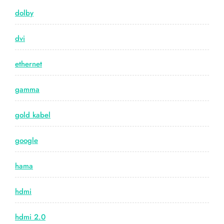
dolby
dvi
ethernet
gamma
gold kabel
google
hama
hdmi
hdmi 2.0