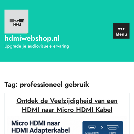
Ga
naar
de
inhoud
Menu
hdmiwebshop.nl
Upgrade je audiovisuele ervaring
Tag:
professioneel gebruik
Ontdek de Veelzijdigheid van een
HDMI naar Micro HDMI Kabel