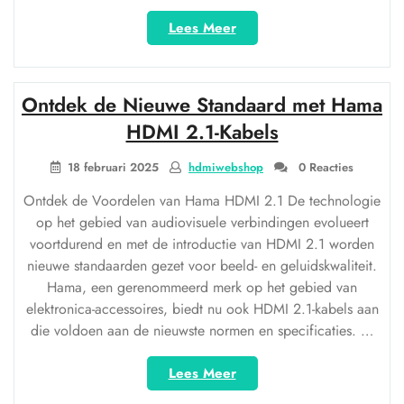
“Ontdek
Lees Meer
de
Beste
USB-
Ontdek de Nieuwe Standaard met Hama
C
naar
HDMI 2.1-Kabels
HDMI
Adapters
18 februari 2025
hdmiwebshop
0 Reacties
bij
Ontdek de Voordelen van Hama HDMI 2.1 De technologie
Allekabels.nl”
op het gebied van audiovisuele verbindingen evolueert
voortdurend en met de introductie van HDMI 2.1 worden
nieuwe standaarden gezet voor beeld- en geluidskwaliteit.
Hama, een gerenommeerd merk op het gebied van
elektronica-accessoires, biedt nu ook HDMI 2.1-kabels aan
die voldoen aan de nieuwste normen en specificaties. …
“Ontdek
Lees Meer
de