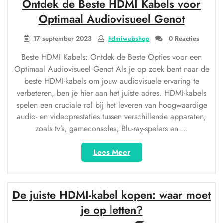
Ontdek de Beste HDMI Kabels voor
kabel
voor
Optimaal Audiovisueel Genot
Optimaal
Kijkplezier”
17 september 2023
hdmiwebshop
0 Reacties
Beste HDMI Kabels: Ontdek de Beste Opties voor een
Optimaal Audiovisueel Genot Als je op zoek bent naar de
beste HDMI-kabels om jouw audiovisuele ervaring te
verbeteren, ben je hier aan het juiste adres. HDMI-kabels
spelen een cruciale rol bij het leveren van hoogwaardige
audio- en videoprestaties tussen verschillende apparaten,
zoals tv’s, gameconsoles, Blu-ray-spelers en …
“Ontdek
Lees Meer
de
Beste
HDMI
De juiste HDMI-kabel kopen: waar moet
Kabels
voor
je op letten?
Optimaal