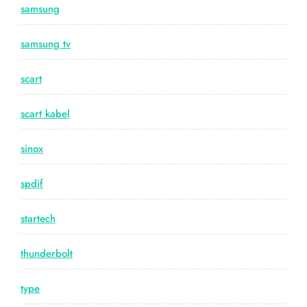
samsung
samsung tv
scart
scart kabel
sinox
spdif
startech
thunderbolt
type