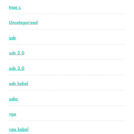
type c
Uncategorized
usb
usb 2.0
usb 3.0
usb kabel
usbc
vga
vga kabel