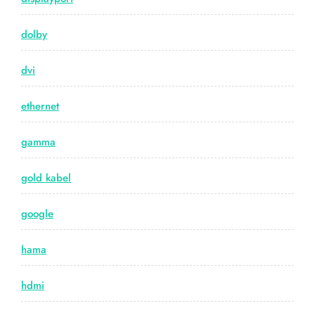
dolby
dvi
ethernet
gamma
gold kabel
google
hama
hdmi