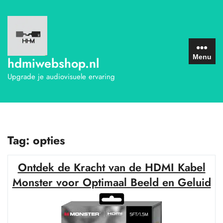
Ga
naar
de
inhoud
Menu
hdmiwebshop.nl
Upgrade je audiovisuele ervaring
Tag:
opties
Ontdek de Kracht van de HDMI Kabel
Monster voor Optimaal Beeld en Geluid