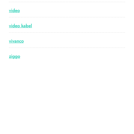
video
video kabel
vivanco
ziggo