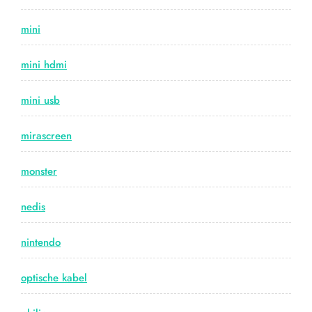
mini
mini hdmi
mini usb
mirascreen
monster
nedis
nintendo
optische kabel