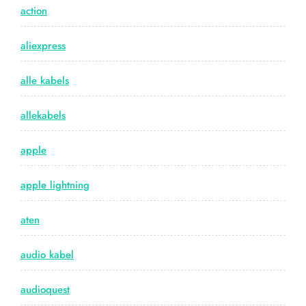
action
aliexpress
alle kabels
allekabels
apple
apple lightning
aten
audio kabel
audioquest