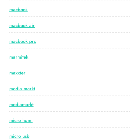
macbook
macbook air
macbook pro
marmitek
maxxter
media markt
mediamarkt
micro hdmi
micro usb