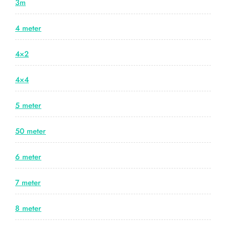
3m
4 meter
4×2
4×4
5 meter
50 meter
6 meter
7 meter
8 meter