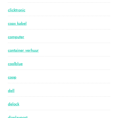
clicktronic
coax kabel
computer
container verhuur
coolblue
coop
dell
delock
displayport