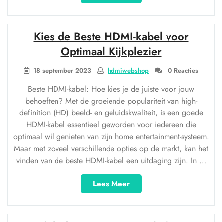
de
Kracht
van
Kies de Beste HDMI-kabel voor
de
HDMI
Optimaal Kijkplezier
Kabel
Monster
18 september 2023
hdmiwebshop
0 Reacties
voor
Beste HDMI-kabel: Hoe kies je de juiste voor jouw
Optimaal
behoeften? Met de groeiende populariteit van high-
Beeld
definition (HD) beeld- en geluidskwaliteit, is een goede
en
HDMI-kabel essentieel geworden voor iedereen die
Geluid”
optimaal wil genieten van zijn home entertainment-systeem.
Maar met zoveel verschillende opties op de markt, kan het
vinden van de beste HDMI-kabel een uitdaging zijn. In …
“Kies
Lees Meer
de
Beste
HDMI-