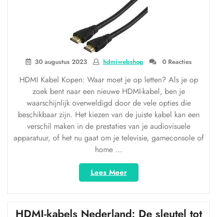
Audiovisueel
Genot”
30 augustus 2023
hdmiwebshop
0 Reacties
HDMI Kabel Kopen: Waar moet je op letten? Als je op
zoek bent naar een nieuwe HDMI-kabel, ben je
waarschijnlijk overweldigd door de vele opties die
beschikbaar zijn. Het kiezen van de juiste kabel kan een
verschil maken in de prestaties van je audiovisuele
apparatuur, of het nu gaat om je televisie, gameconsole of
home …
“De
Lees Meer
juiste
HDMI-
kabel
HDMI-kabels Nederland: De sleutel tot
kopen: