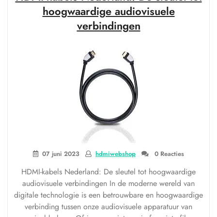
waar
hoogwaardige audiovisuele
moet
verbindingen
je
op
letten?”
07 juni 2023
hdmiwebshop
0 Reacties
HDMI-kabels Nederland: De sleutel tot hoogwaardige
audiovisuele verbindingen In de moderne wereld van
digitale technologie is een betrouwbare en hoogwaardige
verbinding tussen onze audiovisuele apparatuur van