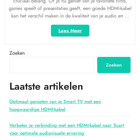
cruciaal belang. Of je nu geniet van je favoriete films,
games speelt of presentaties geeft, een goede HDMI-kabel
kan het verschil maken in de kwaliteit van je audio en …
“HDMI-
Lees Meer
kabels
Nederland:
De
Zoeken
sleutel
tot
Zoeken
hoogwaardige
audiovisuele
Laatste artikelen
verbindingen”
Optimaal genieten van je Smart TV met een
hoogwaardige HDMI-kabel
Verbeter je verbinding met een HDMI-kabel naar Scart
voor optimale audiovisuele ervaring