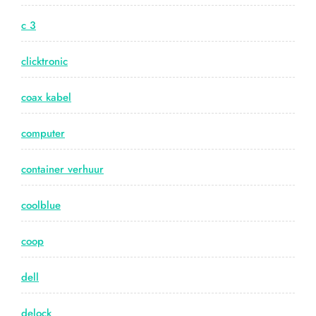
c 3
clicktronic
coax kabel
computer
container verhuur
coolblue
coop
dell
delock