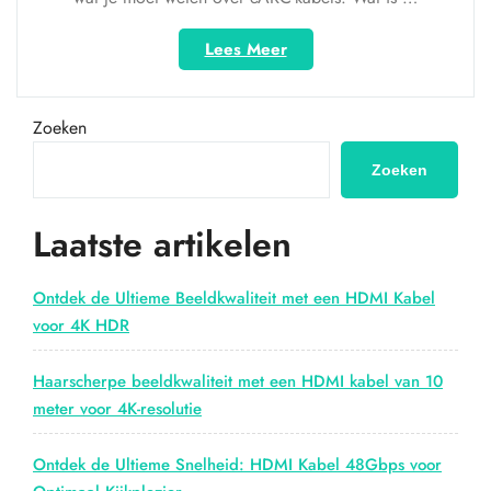
“Alles
Lees Meer
wat
je
moet
Zoeken
weten
over
Zoeken
eARC-
kabels:
Laatste artikelen
Optimaal
geluid
voor
Ontdek de Ultieme Beeldkwaliteit met een HDMI Kabel
jouw
voor 4K HDR
home
entertainment”
Haarscherpe beeldkwaliteit met een HDMI kabel van 10
meter voor 4K-resolutie
Ontdek de Ultieme Snelheid: HDMI Kabel 48Gbps voor