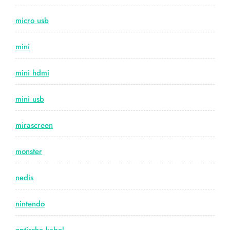
micro usb
mini
mini hdmi
mini usb
mirascreen
monster
nedis
nintendo