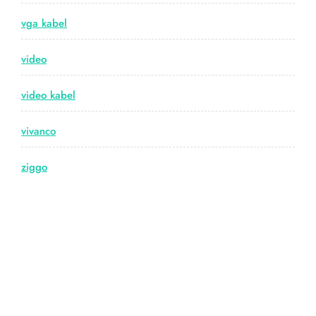
vga kabel
video
video kabel
vivanco
ziggo