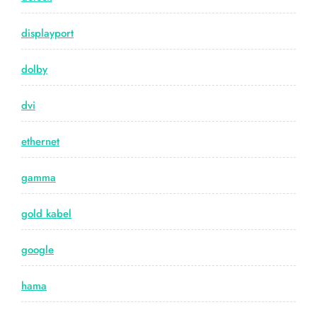
displayport
dolby
dvi
ethernet
gamma
gold kabel
google
hama