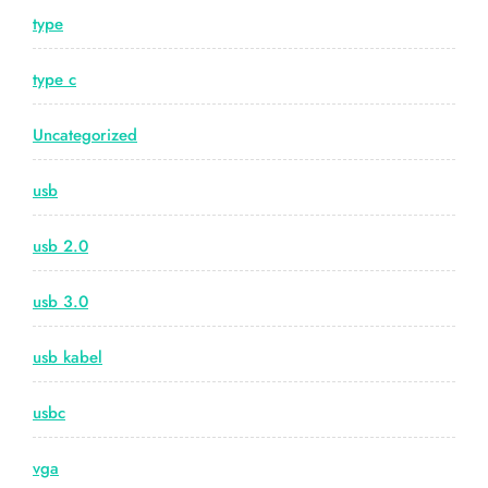
type
type c
Uncategorized
usb
usb 2.0
usb 3.0
usb kabel
usbc
vga