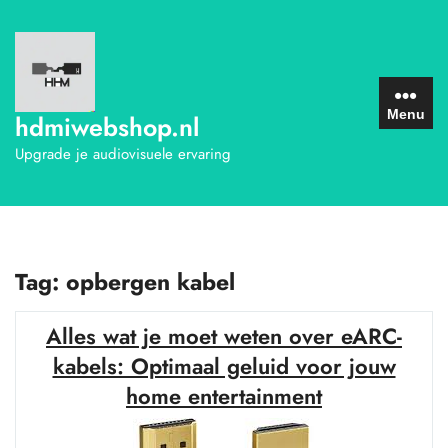
Ga
naar
de
inhoud
Menu
hdmiwebshop.nl
Upgrade je audiovisuele ervaring
Tag:
opbergen kabel
Alles wat je moet weten over eARC-
kabels: Optimaal geluid voor jouw
home entertainment