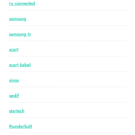
ru connected
samsung
samsung tv
scart
scart kabel
sinox
spdif
startech
thunderbolt