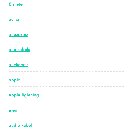
8 meter
action
aliexpress
alle kabels
allekabels
apple
apple lightning
aten
audio kabel