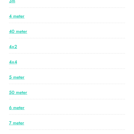
3m
4 meter
40 meter
4×2
4×4
5 meter
50 meter
6 meter
7 meter