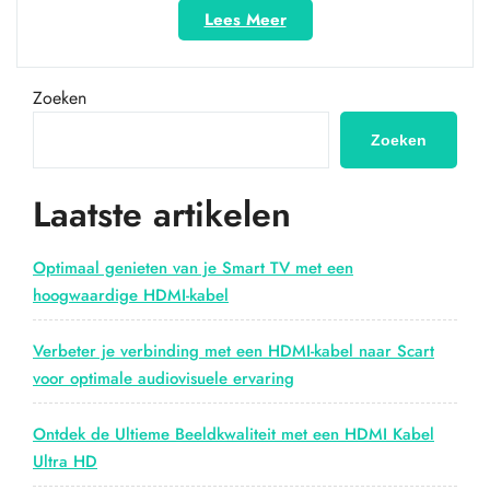
“HDMI
Lees Meer
naar
RCA:
De
Zoeken
perfecte
oplossing
Zoeken
voor
het
Laatste artikelen
verbinden
van
moderne
Optimaal genieten van je Smart TV met een
en
hoogwaardige HDMI-kabel
oudere
apparaten”
Verbeter je verbinding met een HDMI-kabel naar Scart
voor optimale audiovisuele ervaring
Ontdek de Ultieme Beeldkwaliteit met een HDMI Kabel
Ultra HD