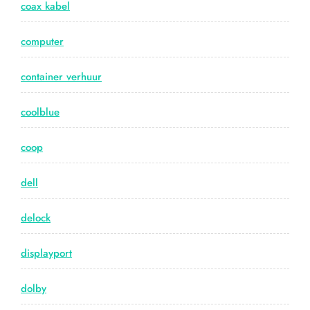
coax kabel
computer
container verhuur
coolblue
coop
dell
delock
displayport
dolby