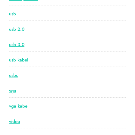
usb
usb 2.0
usb 3.0
usb kabel
usbc
vga
vga kabel
video