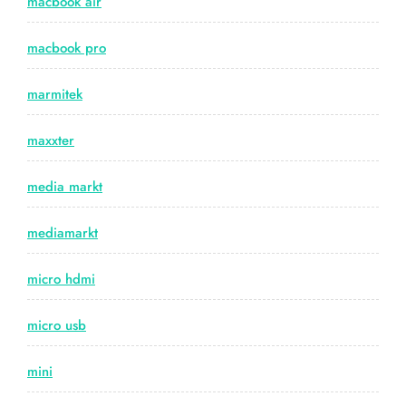
macbook air
macbook pro
marmitek
maxxter
media markt
mediamarkt
micro hdmi
micro usb
mini