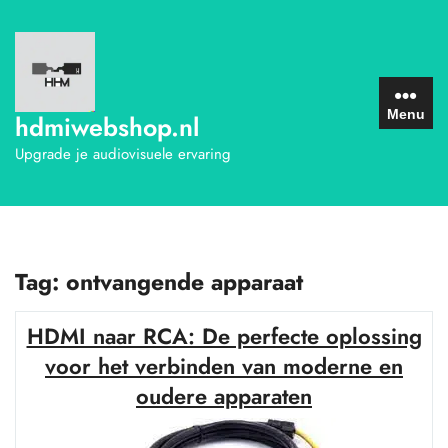
Ga
naar
de
inhoud
Menu
hdmiwebshop.nl
Upgrade je audiovisuele ervaring
Tag:
ontvangende apparaat
HDMI naar RCA: De perfecte oplossing
voor het verbinden van moderne en
oudere apparaten