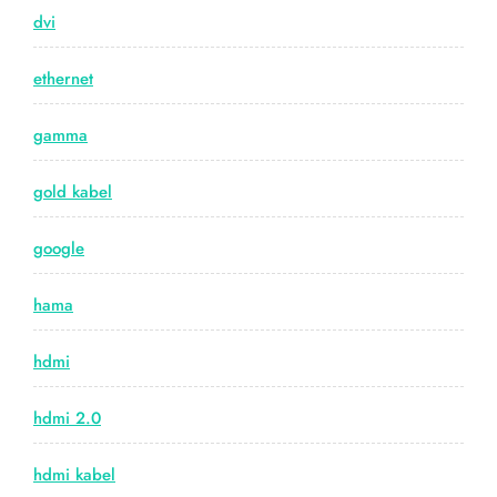
dvi
ethernet
gamma
gold kabel
google
hama
hdmi
hdmi 2.0
hdmi kabel