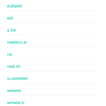
profigold
ps4
q link
raspberry pi
rca
rood wit
ru connected
samsung
samsung tv