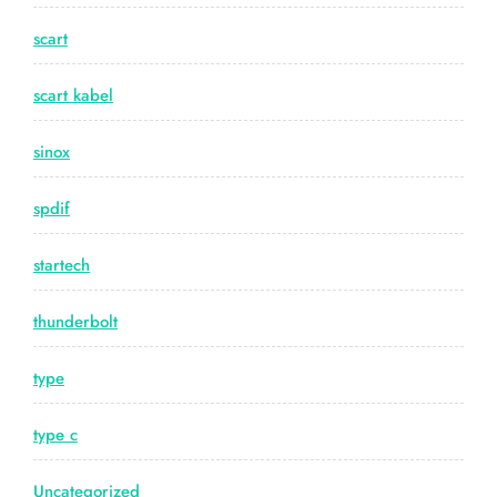
scart
scart kabel
sinox
spdif
startech
thunderbolt
type
type c
Uncategorized