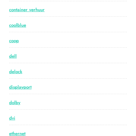
container verhuur
coolblue
coop
dell
delock
displayport
dolby
dvi
ethernet