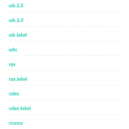
usb 2.0
usb 3.0
usb kabel
usbc
vga
vga kabel
video
video kabel
vivanco