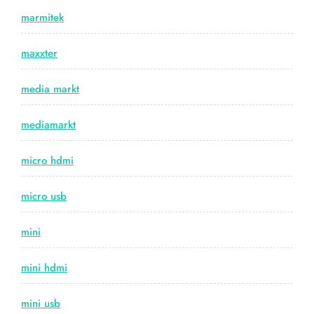
marmitek
maxxter
media markt
mediamarkt
micro hdmi
micro usb
mini
mini hdmi
mini usb