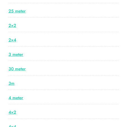
25 meter
2×2
2×4
3 meter
30 meter
3m
4 meter
4×2
4×4