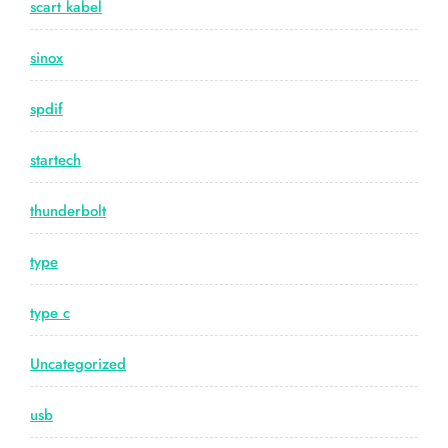
scart kabel
sinox
spdif
startech
thunderbolt
type
type c
Uncategorized
usb