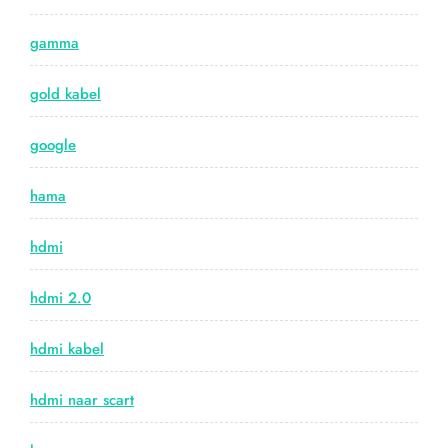
gamma
gold kabel
google
hama
hdmi
hdmi 2.0
hdmi kabel
hdmi naar scart