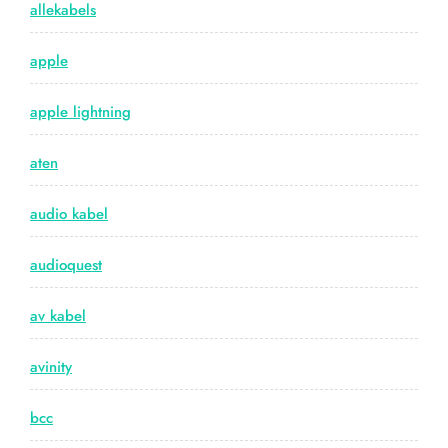
allekabels
apple
apple lightning
aten
audio kabel
audioquest
av kabel
avinity
bcc