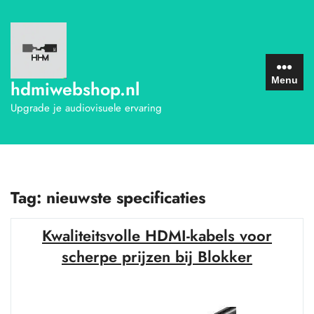
Ga
naar
de
inhoud
Menu
hdmiwebshop.nl
Upgrade je audiovisuele ervaring
Tag:
nieuwste specificaties
Kwaliteitsvolle HDMI-kabels voor
scherpe prijzen bij Blokker