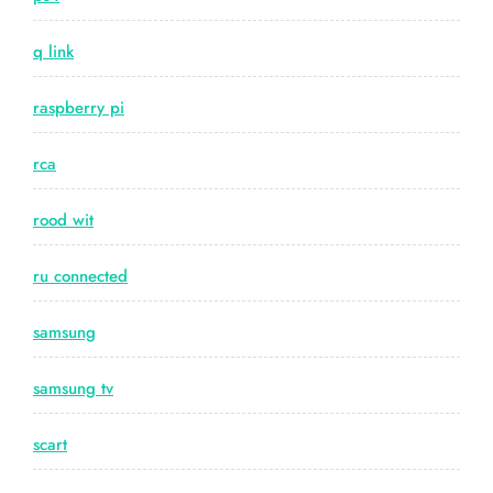
q link
raspberry pi
rca
rood wit
ru connected
samsung
samsung tv
scart