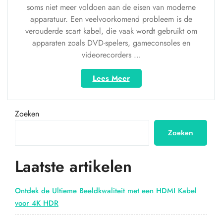
soms niet meer voldoen aan de eisen van moderne
apparatuur. Een veelvoorkomend probleem is de
verouderde scart kabel, die vaak wordt gebruikt om
apparaten zoals DVD-spelers, gameconsoles en
videorecorders …
“Van
Lees Meer
Scart
kabel
naar
Zoeken
HDMI:
Een
Zoeken
Revolutie
in
Laatste artikelen
Beeldkwaliteit”
Ontdek de Ultieme Beeldkwaliteit met een HDMI Kabel
voor 4K HDR