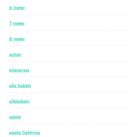
6 meter
7 meter
8 meter
action
aliexpress
alle kabels
allekabels
apple
apple lightning