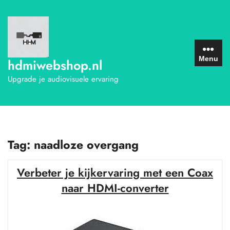
Ga
naar
de
inhoud
Menu
hdmiwebshop.nl
Upgrade je audiovisuele ervaring
Tag:
naadloze overgang
Verbeter je kijkervaring met een Coax
naar HDMI-converter