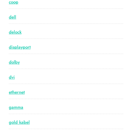
coop
dell
delock
displayport
dolby
dvi
ethernet
gamma
gold kabel