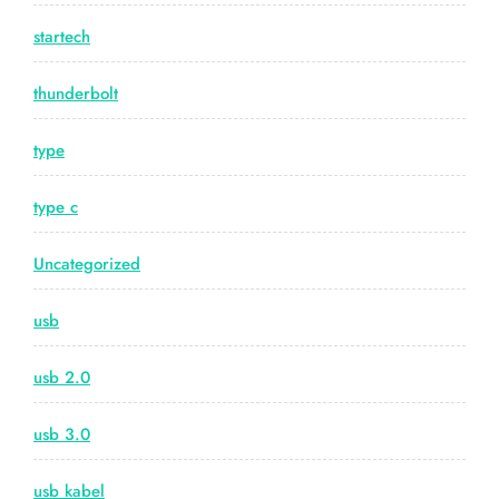
startech
thunderbolt
type
type c
Uncategorized
usb
usb 2.0
usb 3.0
usb kabel