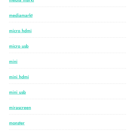
media markt
mediamarkt
micro hdmi
micro usb
mini
mini hdmi
mini usb
mirascreen
monster