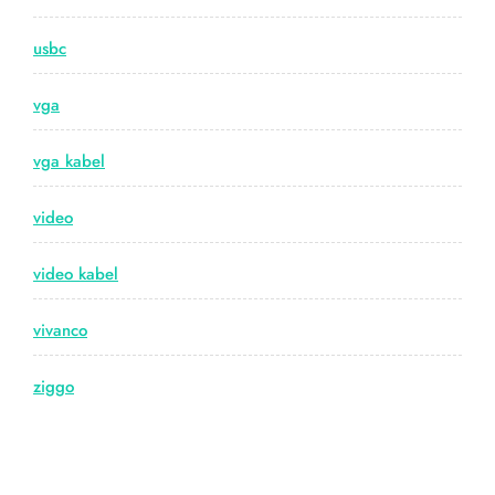
usbc
vga
vga kabel
video
video kabel
vivanco
ziggo