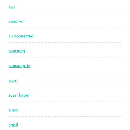
rca
rood wit
ru connected
samsung
samsung tv
scart
scart kabel
sinox
spdif