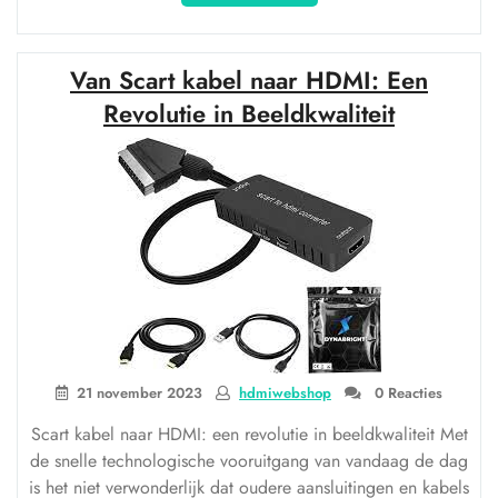
je
kijkervaring
met
Van Scart kabel naar HDMI: Een
een
Coax
Revolutie in Beeldkwaliteit
naar
HDMI-
converter”
21 november 2023
hdmiwebshop
0 Reacties
Scart kabel naar HDMI: een revolutie in beeldkwaliteit Met
de snelle technologische vooruitgang van vandaag de dag
is het niet verwonderlijk dat oudere aansluitingen en kabels