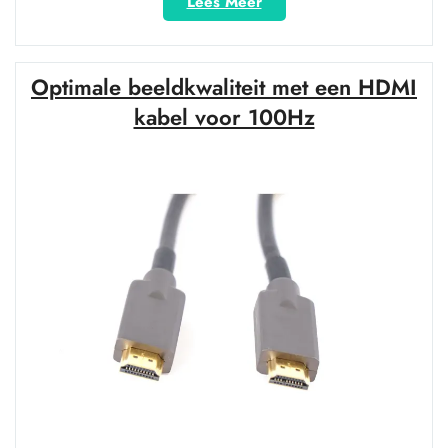
“HDMI
Lees Meer
Micro
USB
Kabel:
Optimale beeldkwaliteit met een HDMI
Verbinding
voor
kabel voor 100Hz
Optimaal
Multimedia-
Genot”