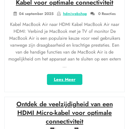
iPhone
Kabel voor optimale connectiviteit
eenvoudig
met
04 september 2025
hdmiwebshop
0 Reacties
je
Kabel MacBook Air naar HDMI Kabel MacBook Air naar
tv
HDMI: Verbind je MacBook met je TV of monitor De
of
MacBook Air is een populaire keuze voor veel gebruikers
monitor!”
vanwege zijn draagbaarheid en krachtige prestaties. Een
van de handige functies van de MacBook Air is de
mogelijkheid om het apparaat aan te sluiten op een extern
…
“Verbind
Lees Meer
je
MacBook
Air
Ontdek de veelzijdigheid van een
met
HDMI:
HDMI Micro-kabel voor optimale
Kabel
connectiviteit
voor