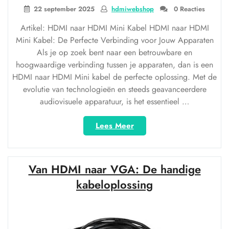
22 september 2025
hdmiwebshop
0 Reacties
Artikel: HDMI naar HDMI Mini Kabel HDMI naar HDMI
Mini Kabel: De Perfecte Verbinding voor Jouw Apparaten
Als je op zoek bent naar een betrouwbare en
hoogwaardige verbinding tussen je apparaten, dan is een
HDMI naar HDMI Mini kabel de perfecte oplossing. Met de
evolutie van technologieën en steeds geavanceerdere
audiovisuele apparatuur, is het essentieel …
“Ontdek
Lees Meer
de
Veelzijdigheid
van
Van HDMI naar VGA: De handige
HDMI
naar
kabeloplossing
HDMI
Mini
Kabels
voor