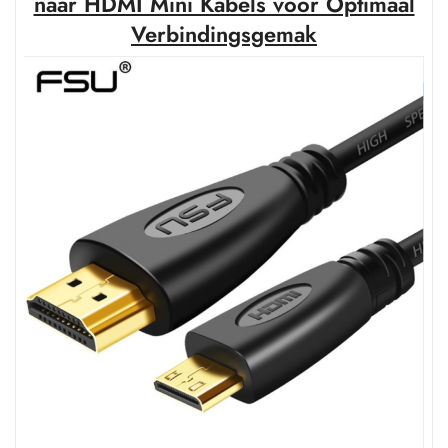
naar HDMI Mini Kabels voor Optimaal
voor
Verbindingsgemak
100Hz”