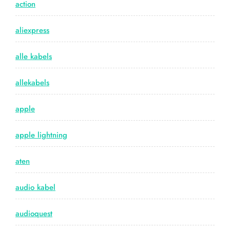
action
aliexpress
alle kabels
allekabels
apple
apple lightning
aten
audio kabel
audioquest