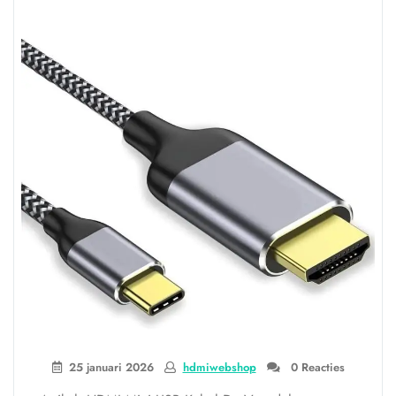
HD:
Haarscherpe
Beelden
en
Levendige
Kleuren”
25 januari 2026
hdmiwebshop
0 Reacties