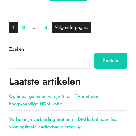
de
veelzijdigheid
van
een
Berichten
Pagina
Pagina
Pagina
Volgende pagina
1
2
…
4
HDMI
paginering
Micro-
kabel
voor
Zoeken
optimale
Zoeken
connectiviteit”
Laatste artikelen
Optimaal genieten van je Smart TV met een
hoogwaardige HDMI-kabel
Verbeter je verbinding met een HDMI-kabel naar Scart
voor optimale audiovisuele ervaring