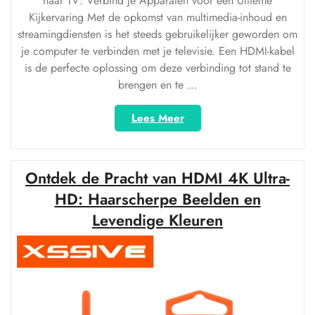
naar TV: Verbind je Apparaten voor een Ultieme
Kijkervaring Met de opkomst van multimedia-inhoud en
streamingdiensten is het steeds gebruikelijker geworden om
je computer te verbinden met je televisie. Een HDMI-kabel
is de perfecte oplossing om deze verbinding tot stand te
brengen en te …
“Geniet
Lees Meer
van
Haarscherpe
Beelden:
Ontdek de Pracht van HDMI 4K Ultra-
Verbind
je
HD: Haarscherpe Beelden en
PC
Levendige Kleuren
met
je
TV
via
een
HDMI-