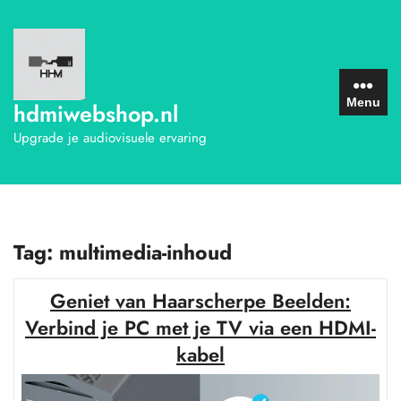
Ga
naar
de
inhoud
Menu
hdmiwebshop.nl
Upgrade je audiovisuele ervaring
Tag:
multimedia-inhoud
Geniet van Haarscherpe Beelden:
Verbind je PC met je TV via een HDMI-
kabel