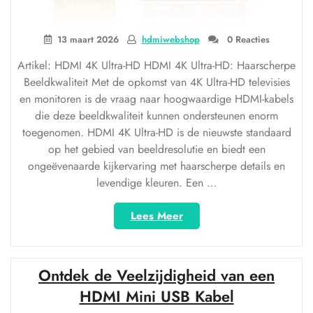
13 maart 2026
hdmiwebshop
0 Reacties
Artikel: HDMI 4K Ultra-HD HDMI 4K Ultra-HD: Haarscherpe
Beeldkwaliteit Met de opkomst van 4K Ultra-HD televisies
en monitoren is de vraag naar hoogwaardige HDMI-kabels
die deze beeldkwaliteit kunnen ondersteunen enorm
toegenomen. HDMI 4K Ultra-HD is de nieuwste standaard
op het gebied van beeldresolutie en biedt een
ongeëvenaarde kijkervaring met haarscherpe details en
levendige kleuren. Een …
“Ontdek
Lees Meer
de
Pracht
van
Ontdek de Veelzijdigheid van een
HDMI
4K
HDMI Mini USB Kabel
Ultra-