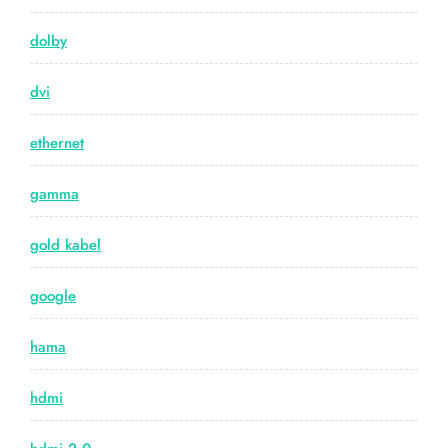
dolby
dvi
ethernet
gamma
gold kabel
google
hama
hdmi