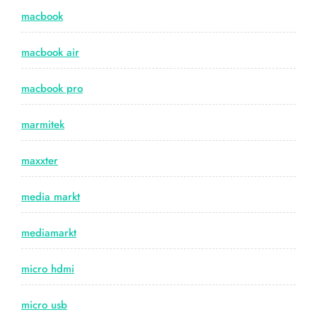
macbook
macbook air
macbook pro
marmitek
maxxter
media markt
mediamarkt
micro hdmi
micro usb