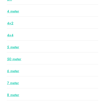
4 meter
4×2
4×4
5 meter
50 meter
6 meter
7 meter
8 meter