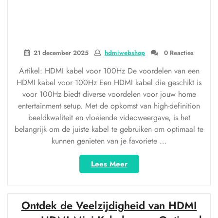
21 december 2025
hdmiwebshop
0 Reacties
Artikel: HDMI kabel voor 100Hz De voordelen van een
HDMI kabel voor 100Hz Een HDMI kabel die geschikt is
voor 100Hz biedt diverse voordelen voor jouw home
entertainment setup. Met de opkomst van high-definition
beeldkwaliteit en vloeiende videoweergave, is het
belangrijk om de juiste kabel te gebruiken om optimaal te
kunnen genieten van je favoriete …
“Optimale
Lees Meer
beeldkwaliteit
met
een
Ontdek de Veelzijdigheid van HDMI
HDMI
kabel