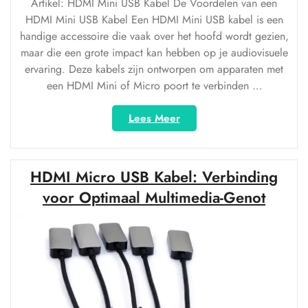
Artikel: HDMI Mini USB Kabel De Voordelen van een
HDMI Mini USB Kabel Een HDMI Mini USB kabel is een
handige accessoire die vaak over het hoofd wordt gezien,
maar die een grote impact kan hebben op je audiovisuele
ervaring. Deze kabels zijn ontworpen om apparaten met
een HDMI Mini of Micro poort te verbinden …
“Ontdek
Lees Meer
de
Veelzijdigheid
van
HDMI Micro USB Kabel: Verbinding
een
HDMI
voor Optimaal Multimedia-Genot
Mini
USB
Kabel”