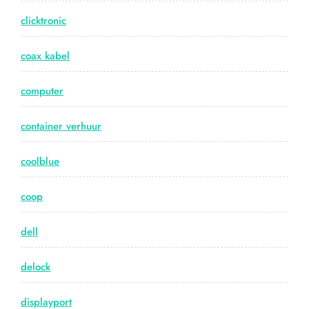
clicktronic
coax kabel
computer
container verhuur
coolblue
coop
dell
delock
displayport