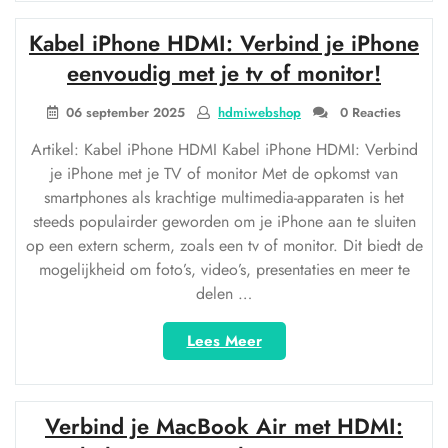
naar
VGA:
Kabel iPhone HDMI: Verbind je iPhone
De
handige
eenvoudig met je tv of monitor!
kabeloplossing”
06 september 2025
hdmiwebshop
0 Reacties
Artikel: Kabel iPhone HDMI Kabel iPhone HDMI: Verbind
je iPhone met je TV of monitor Met de opkomst van
smartphones als krachtige multimedia-apparaten is het
steeds populairder geworden om je iPhone aan te sluiten
op een extern scherm, zoals een tv of monitor. Dit biedt de
mogelijkheid om foto’s, video’s, presentaties en meer te
delen …
“Kabel
Lees Meer
iPhone
HDMI:
Verbind
Verbind je MacBook Air met HDMI:
je