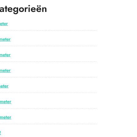
ategorieën
eter
meter
meter
meter
eter
meter
meter
2