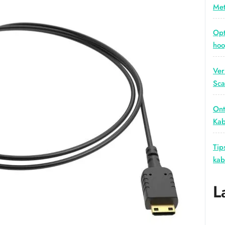
Met
Opt
hoo
Ver
Sca
Ont
Kab
Tip
kab
L