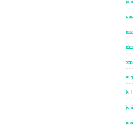
jan
de
no
okt
sep
aug
jul
jun
me