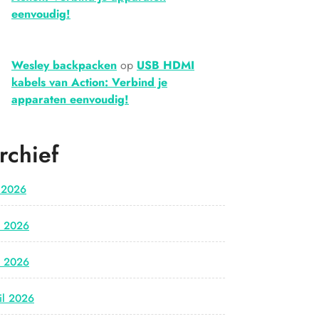
eenvoudig!
Wesley backpacken
op
USB HDMI
kabels van Action: Verbind je
apparaten eenvoudig!
rchief
i 2026
i 2026
i 2026
il 2026