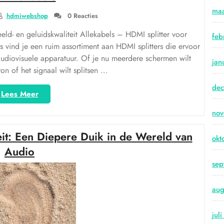
HDMI:
maa
Een
hdmiwebshop
0 Reacties
handige
eld- en geluidskwaliteit Allekabels – HDMI splitter voor
feb
verbinding
ls vind je een ruim assortiment aan HDMI splitters die ervoor
voor
 audiovisuele apparatuur. Of je nu meerdere schermen wilt
jouw
jan
on of het signaal wilt splitsen …
apparaten”
de
“Haal
Lees Meer
het
no
maximale
uit
eit: Een Diepere Duik in de Wereld van
je
okt
audiovisuele
Audio
ervaring
sep
met
een
aug
HDMI
splitter
van
jul