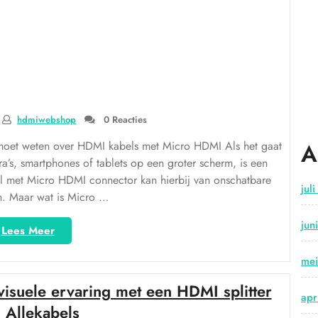
hdmiwebshop
0 Reacties
moet weten over HDMI kabels met Micro HDMI Als het gaat
A
a’s, smartphones of tablets op een groter scherm, is een
l met Micro HDMI connector kan hierbij van onschatbare
jul
n. Maar wat is Micro …
jun
“Alles
Lees Meer
over
HDMI
me
kabels
visuele ervaring met een HDMI splitter
met
apr
Micro
 Allekabels