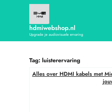
Ga
naar
de
inhoud
hdmiwebshop.nl
Upgrade je audiovisuele ervaring
Tag:
luisterervaring
Alles over HDMI kabels met Mi
jou