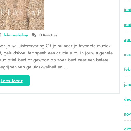
Allekabels”
jun
me
hdmiwebshop
0 Reacties
apr
or jouw luisterervaring Of je nu naar je favoriete muziek
t, geluidskwaliteit speelt een cruciale rol in jouw algehele
maa
en audiofiel bent of gewoon op zoek bent naar een betere
egrijpen van geluidskwaliteit en …
feb
“De
Lees Meer
jan
Essentie
van
de
Geluidskwaliteit:
Een
Diepere
no
Duik
in
okt