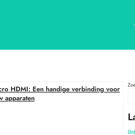
Zo
cro HDMI: Een handige verbinding voor
w apparaten
L
Ont