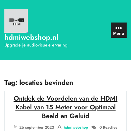
Ga
naar
de
inhoud
Menu
hdmiwebshop.nl
Upgrade je audiovisuele ervaring
Tag:
locaties bevinden
Ontdek de Voordelen van de HDMI
Kabel van 15 Meter voor Optimaal
Beeld en Geluid
26 september 2023
hdmiwebshop
0 Reacties