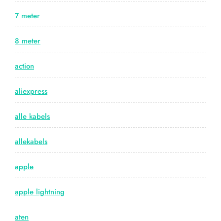
7 meter
8 meter
action
aliexpress
alle kabels
allekabels
apple
apple lightning
aten