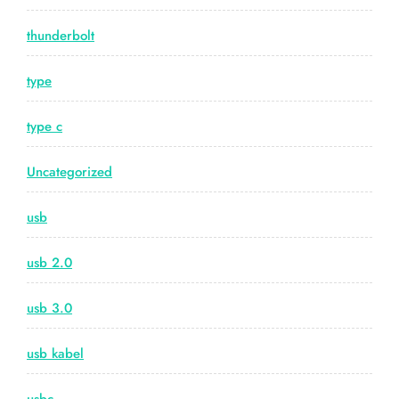
thunderbolt
type
type c
Uncategorized
usb
usb 2.0
usb 3.0
usb kabel