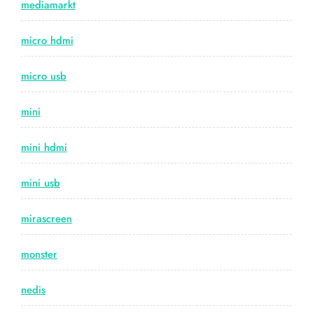
mediamarkt
micro hdmi
micro usb
mini
mini hdmi
mini usb
mirascreen
monster
nedis