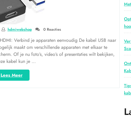
Met
Opt
hoo
hdmiwebshop
0 Reacties
 HDMI: Verbind je apparaten eenvoudig De kabel USB naar
Ver
gelijk maakt om verschillende apparaten met elkaar te
Sca
erm. Of je nu foto’s, video’s of presentaties wilt bekijken,
ze kabel kun je …
Ont
Kab
“Verbind
Lees Meer
eenvoudig
Tip
met
kab
de
kabel
USB
L
naar
HDMI”