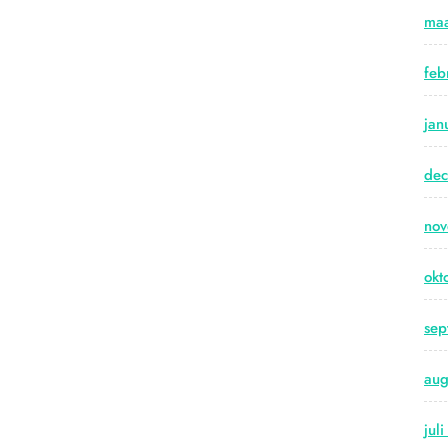
maa
feb
jan
de
no
okt
sep
aug
jul