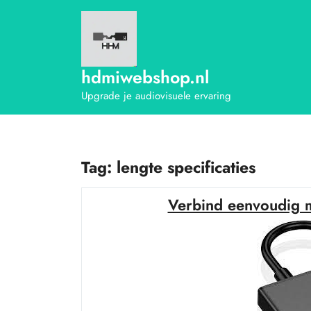
Ga
naar
de
inhoud
hdmiwebshop.nl
Upgrade je audiovisuele ervaring
Tag:
lengte specificaties
Verbind eenvoudig 