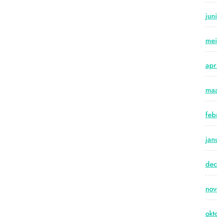
jun
me
apr
maa
feb
jan
de
no
okt