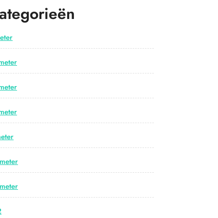
ategorieën
eter
meter
meter
meter
eter
meter
meter
2