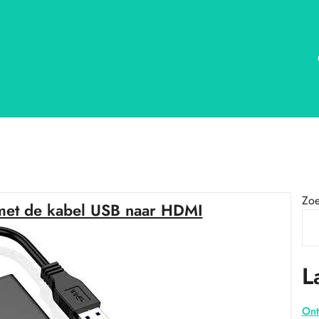
Zo
met de kabel USB naar HDMI
L
Ont