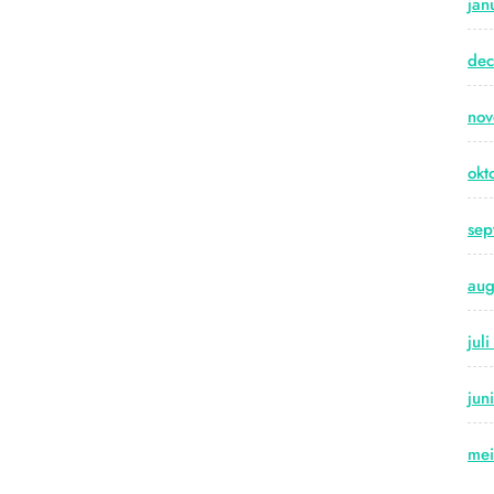
jan
de
no
okt
sep
aug
jul
jun
me