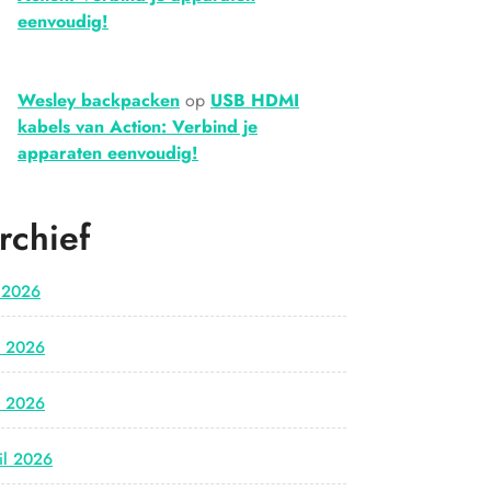
eenvoudig!
Wesley backpacken
op
USB HDMI
kabels van Action: Verbind je
apparaten eenvoudig!
rchief
i 2026
i 2026
i 2026
il 2026