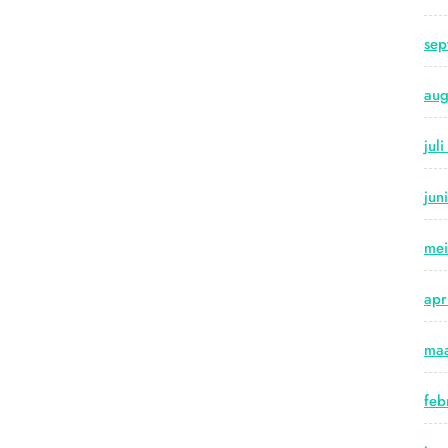
sep
aug
jul
jun
me
apr
maa
feb