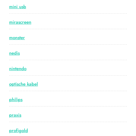
mini usb
mirascreen
monster
nedis
nintendo
optische kabel
philips
praxis
profigold