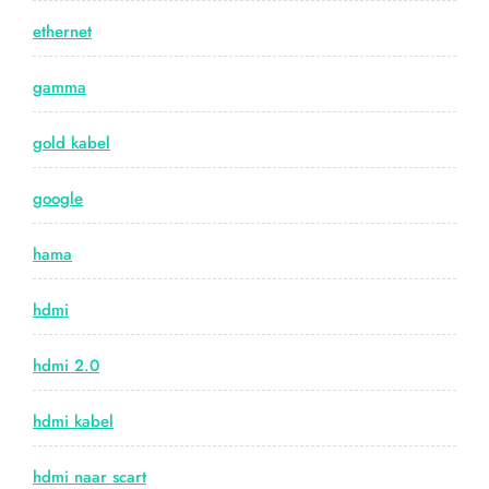
ethernet
gamma
gold kabel
google
hama
hdmi
hdmi 2.0
hdmi kabel
hdmi naar scart