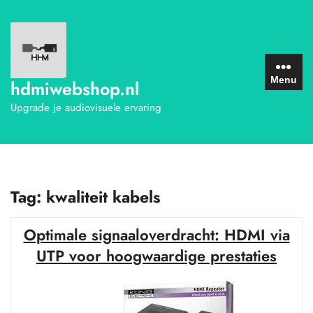
Ga
naar
de
inhoud
Menu
hdmiwebshop.nl
Upgrade je audiovisuele ervaring
Tag:
kwaliteit kabels
Optimale signaaloverdracht: HDMI via
UTP voor hoogwaardige prestaties