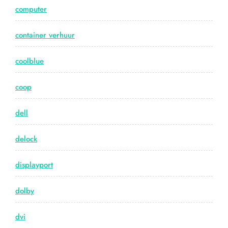
computer
container verhuur
coolblue
coop
dell
delock
displayport
dolby
dvi