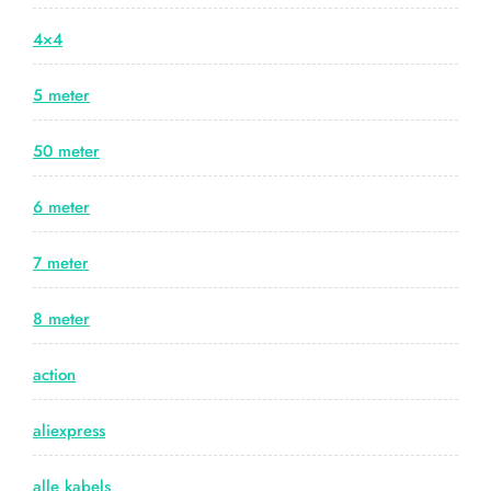
4×4
5 meter
50 meter
6 meter
7 meter
8 meter
action
aliexpress
alle kabels