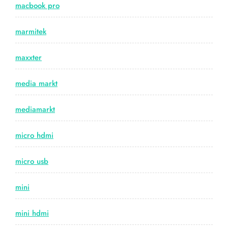
macbook pro
marmitek
maxxter
media markt
mediamarkt
micro hdmi
micro usb
mini
mini hdmi