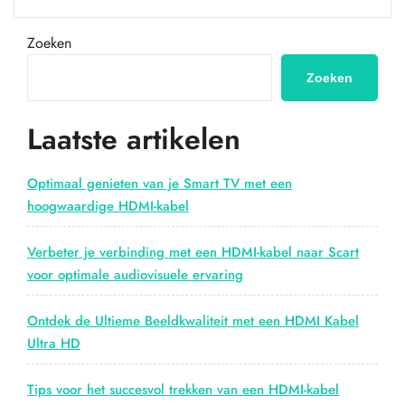
Voordelen
van
Zoeken
een
High-
Zoeken
Speed
HDMI-
Laatste artikelen
kabel
voor
Ultieme
Optimaal genieten van je Smart TV met een
Beeld-
hoogwaardige HDMI-kabel
en
Geluidskwaliteit”
Verbeter je verbinding met een HDMI-kabel naar Scart
voor optimale audiovisuele ervaring
Ontdek de Ultieme Beeldkwaliteit met een HDMI Kabel
Ultra HD
Tips voor het succesvol trekken van een HDMI-kabel