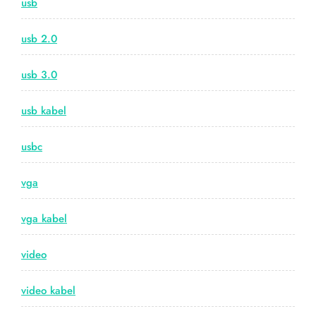
usb
usb 2.0
usb 3.0
usb kabel
usbc
vga
vga kabel
video
video kabel