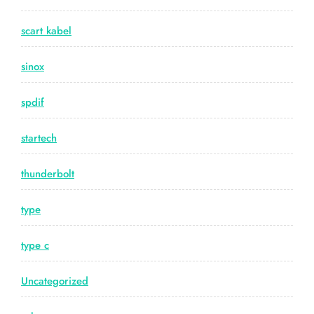
scart kabel
sinox
spdif
startech
thunderbolt
type
type c
Uncategorized