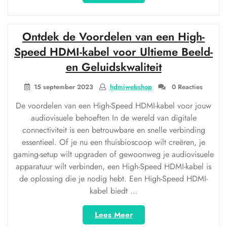
signaaloverdracht:
HDMI
via
Ontdek de Voordelen van een High-
UTP
voor
Speed HDMI-kabel voor Ultieme Beeld-
hoogwaardige
en Geluidskwaliteit
prestaties”
15 september 2023
hdmiwebshop
0 Reacties
De voordelen van een High-Speed HDMI-kabel voor jouw
audiovisuele behoeften In de wereld van digitale
connectiviteit is een betrouwbare en snelle verbinding
essentieel. Of je nu een thuisbioscoop wilt creëren, je
gaming-setup wilt upgraden of gewoonweg je audiovisuele
apparatuur wilt verbinden, een High-Speed HDMI-kabel is
de oplossing die je nodig hebt. Een High-Speed HDMI-
kabel biedt …
“Ontdek
Lees Meer
de