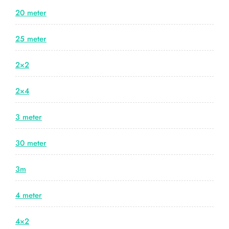
20 meter
25 meter
2×2
2×4
3 meter
30 meter
3m
4 meter
4×2