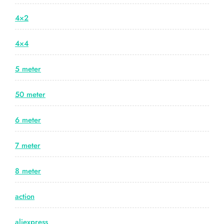
4×2
4×4
5 meter
50 meter
6 meter
7 meter
8 meter
action
aliexpress