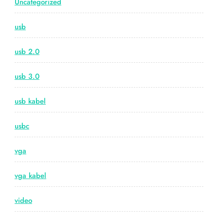
Uncategorized
usb
usb 2.0
usb 3.0
usb kabel
usbc
vga
vga kabel
video