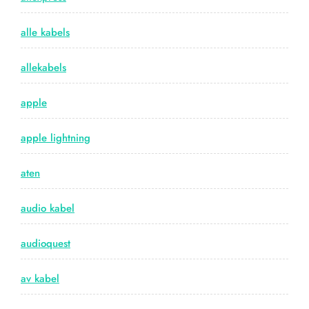
alle kabels
allekabels
apple
apple lightning
aten
audio kabel
audioquest
av kabel