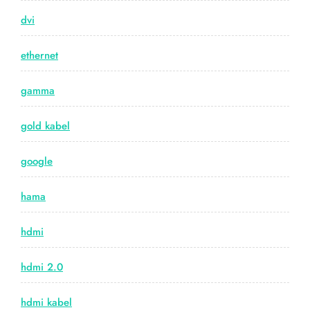
dvi
ethernet
gamma
gold kabel
google
hama
hdmi
hdmi 2.0
hdmi kabel