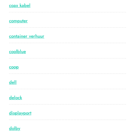
coax kabel
computer
container verhuur
coolblue
coop
dell
delock
displayport
dolby