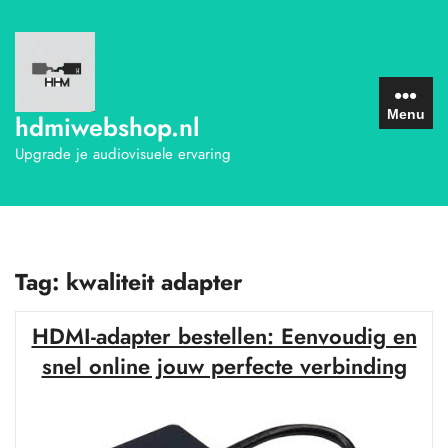
Ga
naar
de
inhoud
Menu
hdmiwebshop.nl
Upgrade je audiovisuele ervaring
Tag:
kwaliteit adapter
HDMI-adapter bestellen: Eenvoudig en
snel online jouw perfecte verbinding