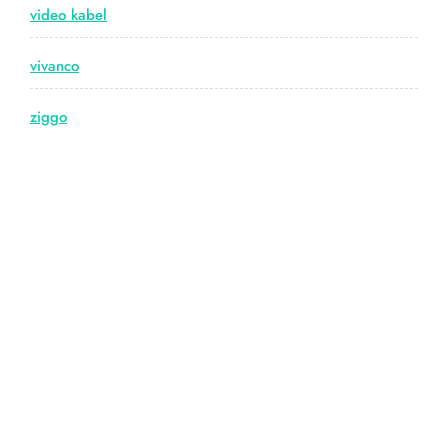
video kabel
vivanco
ziggo