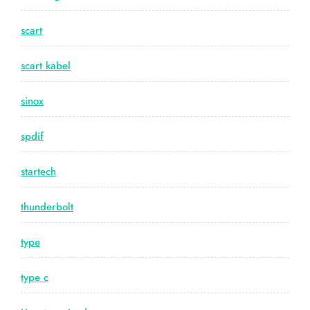
scart
scart kabel
sinox
spdif
startech
thunderbolt
type
type c