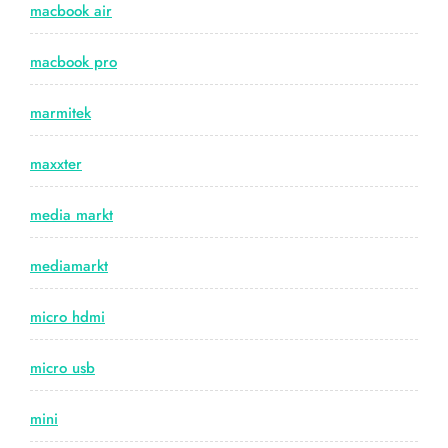
macbook air
macbook pro
marmitek
maxxter
media markt
mediamarkt
micro hdmi
micro usb
mini