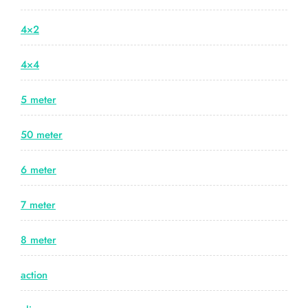
4×2
4×4
5 meter
50 meter
6 meter
7 meter
8 meter
action