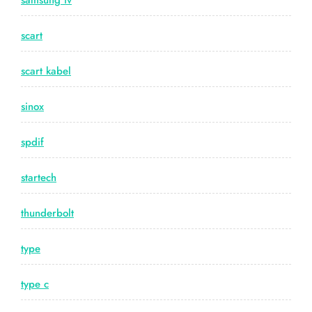
samsung tv
scart
scart kabel
sinox
spdif
startech
thunderbolt
type
type c