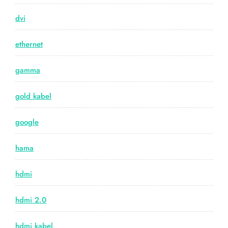
dvi
ethernet
gamma
gold kabel
google
hama
hdmi
hdmi 2.0
hdmi kabel