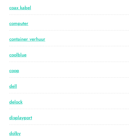
coax kabel
computer
container verhuur
coolblue
coop
dell
delock
displayport
dolby