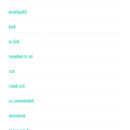
profigold
ps4
q link
raspberry pi
rca
rood wit
ru connected
samsung