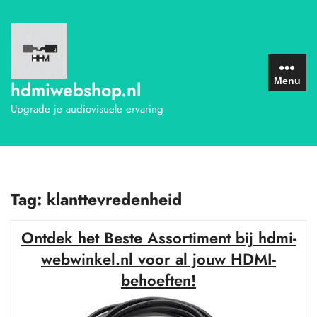
Ga
naar
de
inhoud
Menu
hdmiwebshop.nl
Upgrade je audiovisuele ervaring
Tag:
klanttevredenheid
Ontdek het Beste Assortiment bij hdmi-
webwinkel.nl voor al jouw HDMI-
behoeften!