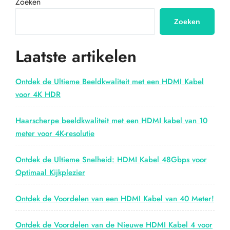
Zoeken
bij
hdmi-
Zoeken
webwinkel.nl
voor
Laatste artikelen
al
jouw
HDMI-
Ontdek de Ultieme Beeldkwaliteit met een HDMI Kabel
behoeften!”
voor 4K HDR
Haarscherpe beeldkwaliteit met een HDMI kabel van 10
meter voor 4K-resolutie
Ontdek de Ultieme Snelheid: HDMI Kabel 48Gbps voor
Optimaal Kijkplezier
Ontdek de Voordelen van een HDMI Kabel van 40 Meter!
Ontdek de Voordelen van de Nieuwe HDMI Kabel 4 voor