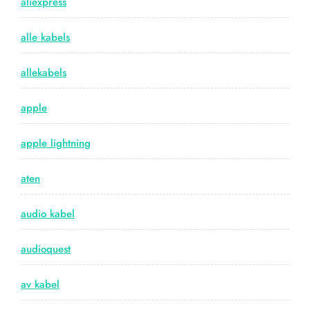
aliexpress
alle kabels
allekabels
apple
apple lightning
aten
audio kabel
audioquest
av kabel