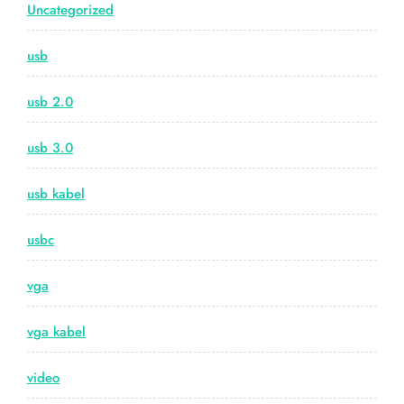
Uncategorized
usb
usb 2.0
usb 3.0
usb kabel
usbc
vga
vga kabel
video