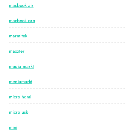
macbook air
macbook pro
marmitek
maxxter
media markt
mediamarkt
micro hdmi
micro usb
mini