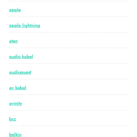
apple
apple lightning
aten
audio kabel
audioquest
av kabel
avinity
bcc
belkin