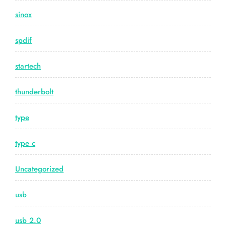
sinox
spdif
startech
thunderbolt
type
type c
Uncategorized
usb
usb 2.0