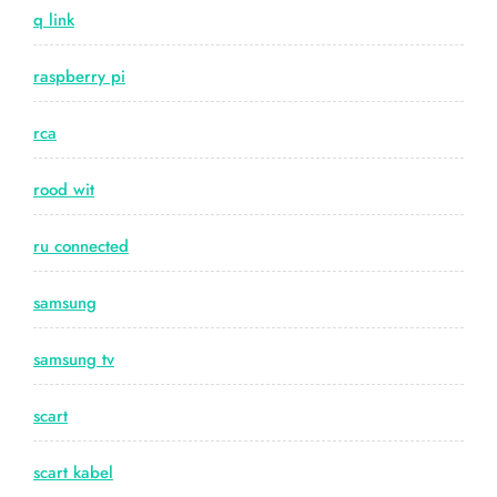
q link
raspberry pi
rca
rood wit
ru connected
samsung
samsung tv
scart
scart kabel