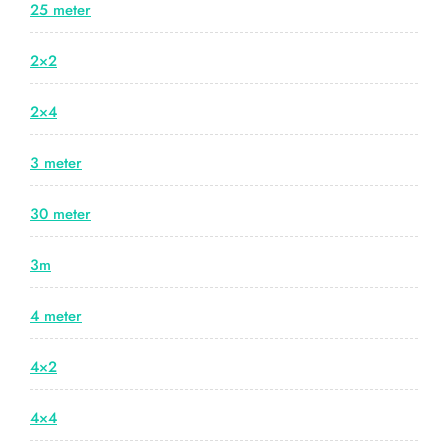
25 meter
2×2
2×4
3 meter
30 meter
3m
4 meter
4×2
4×4