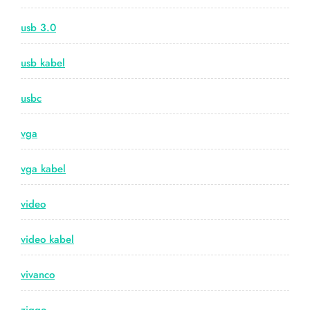
usb 3.0
usb kabel
usbc
vga
vga kabel
video
video kabel
vivanco