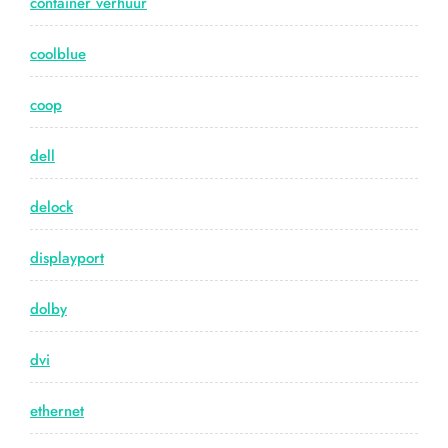
container verhuur
coolblue
coop
dell
delock
displayport
dolby
dvi
ethernet