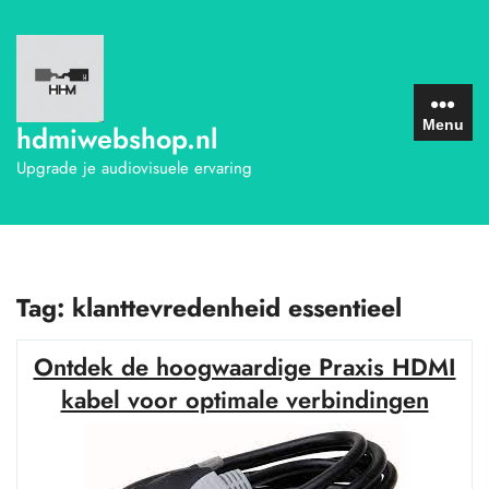
Ga
naar
de
inhoud
Menu
hdmiwebshop.nl
Upgrade je audiovisuele ervaring
Tag:
klanttevredenheid essentieel
Ontdek de hoogwaardige Praxis HDMI
kabel voor optimale verbindingen