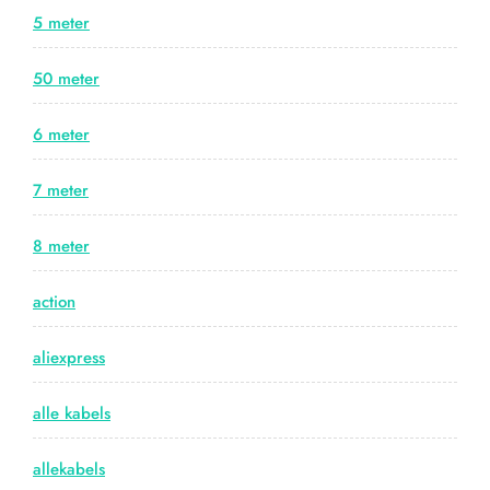
5 meter
50 meter
6 meter
7 meter
8 meter
action
aliexpress
alle kabels
allekabels