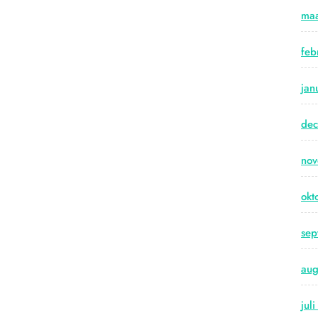
maa
feb
jan
de
no
okt
sep
aug
jul