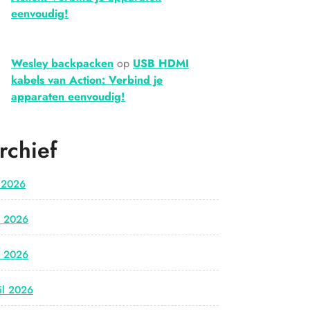
eenvoudig!
Wesley backpacken
op
USB HDMI
kabels van Action: Verbind je
apparaten eenvoudig!
rchief
i 2026
i 2026
i 2026
il 2026