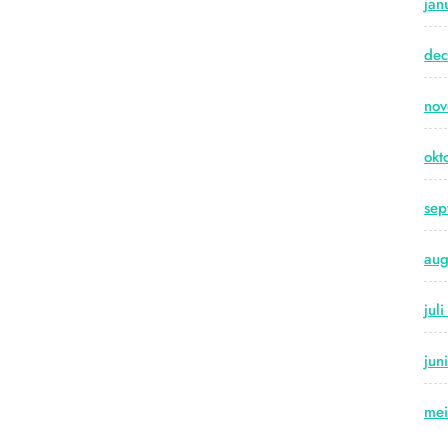
jan
de
no
okt
sep
aug
jul
jun
me