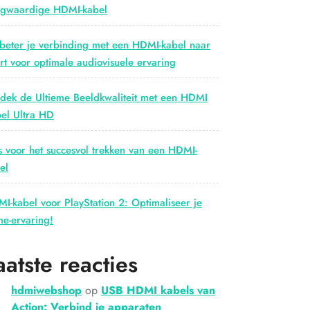
gwaardige HDMI-kabel
beter je verbinding met een HDMI-kabel naar
rt voor optimale audiovisuele ervaring
dek de Ultieme Beeldkwaliteit met een HDMI
el Ultra HD
s voor het succesvol trekken van een HDMI-
el
I-kabel voor PlayStation 2: Optimaliseer je
e-ervaring!
aatste reacties
hdmiwebshop
op
USB HDMI kabels van
Action: Verbind je apparaten