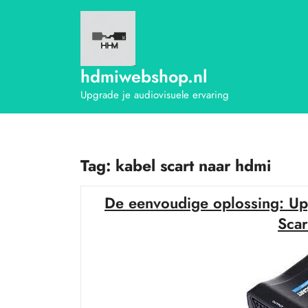
Ga
naar
de
inhoud
hdmiwebshop.nl
Upgrade je audiovisuele ervaring
Tag:
kabel scart naar hdmi
De eenvoudige oplossing: Upg
Sca