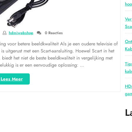
hoo
Ver
Sca
hdmiwebshop
0 Reacties
Ont
g voor betere beeldkwaliteit Als je een oudere televisie of
Kab
is uitgerust met een Scart-aansluiting. Hoewel Scart in het
biedt het niet de beste beeldkwaliteit in vergelijking met
Tip
lukkig is er een eenvoudige oplossing: …
kab
“De
Lees Meer
eenvoudige
HDM
oplossing:
gam
Upgrade
je
L
beeldkwaliteit
met
een
kabel