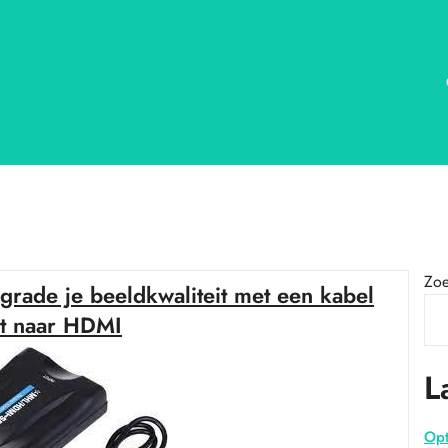
Zo
rade je beeldkwaliteit met een kabel
rt naar HDMI
L
Opt