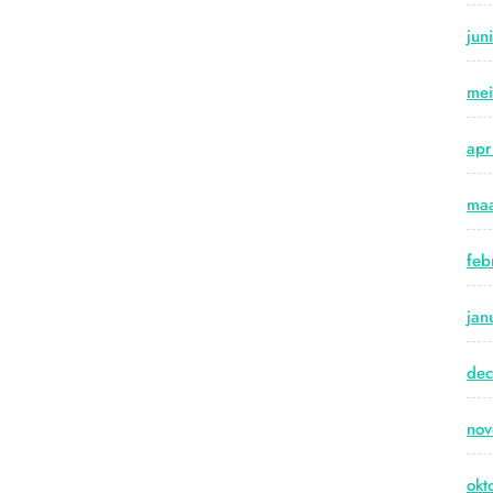
jun
me
apr
maa
feb
jan
de
no
okt