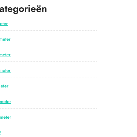
ategorieën
eter
meter
meter
meter
eter
meter
meter
2