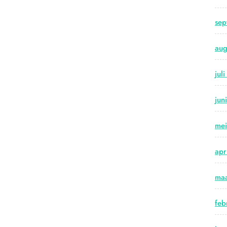
sep
aug
jul
jun
me
apr
maa
feb