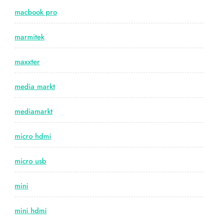
macbook pro
marmitek
maxxter
media markt
mediamarkt
micro hdmi
micro usb
mini
mini hdmi