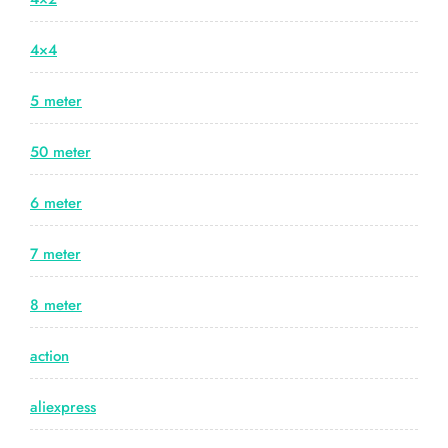
4×4
5 meter
50 meter
6 meter
7 meter
8 meter
action
aliexpress