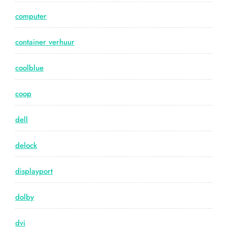
computer
container verhuur
coolblue
coop
dell
delock
displayport
dolby
dvi