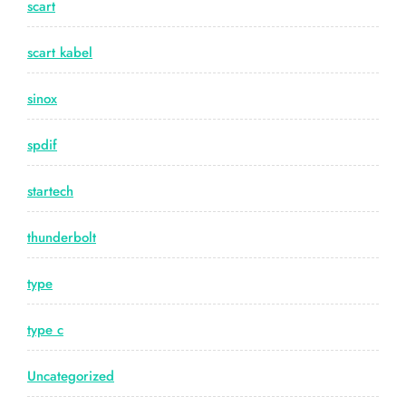
scart
scart kabel
sinox
spdif
startech
thunderbolt
type
type c
Uncategorized