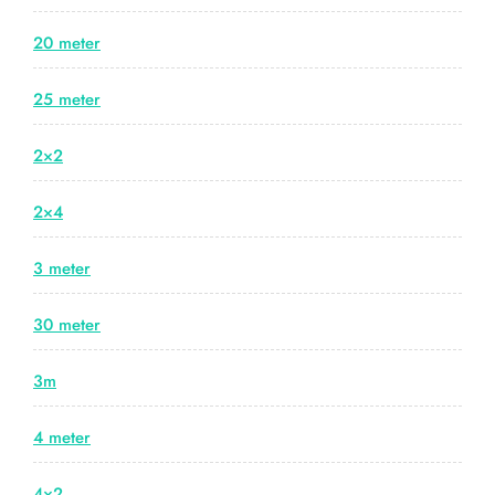
20 meter
25 meter
2×2
2×4
3 meter
30 meter
3m
4 meter
4×2