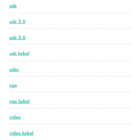
usb
usb 2.0
usb 3.0
usb kabel
usbc
vga
vga kabel
video
video kabel