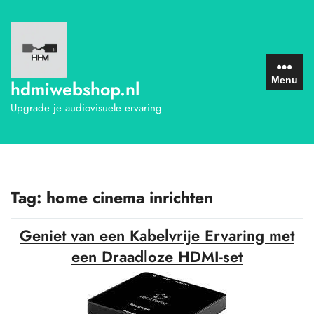
Ga
naar
de
inhoud
Menu
hdmiwebshop.nl
Upgrade je audiovisuele ervaring
Tag:
home cinema inrichten
Geniet van een Kabelvrije Ervaring met
een Draadloze HDMI-set