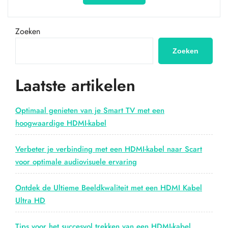
van
een
Kabelvrije
Zoeken
Ervaring
met
Zoeken
een
Draadloze
Laatste artikelen
HDMI-
set”
Optimaal genieten van je Smart TV met een
hoogwaardige HDMI-kabel
Verbeter je verbinding met een HDMI-kabel naar Scart
voor optimale audiovisuele ervaring
Ontdek de Ultieme Beeldkwaliteit met een HDMI Kabel
Ultra HD
Tips voor het succesvol trekken van een HDMI-kabel