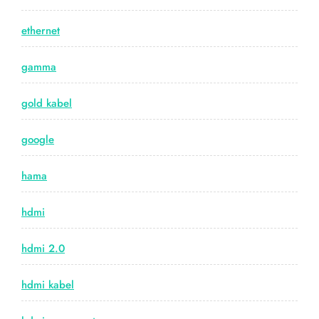
ethernet
gamma
gold kabel
google
hama
hdmi
hdmi 2.0
hdmi kabel