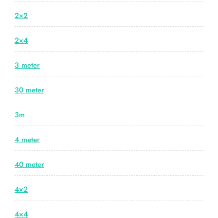
2×2
2×4
3 meter
30 meter
3m
4 meter
40 meter
4×2
4×4