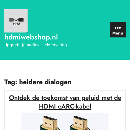
Ga
naar
de
inhoud
Menu
hdmiwebshop.nl
Upgrade je audiovisuele ervaring
Tag:
heldere dialogen
Ontdek de toekomst van geluid met de
HDMI eARC-kabel