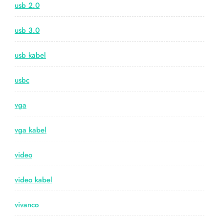
usb 2.0
usb 3.0
usb kabel
usbc
vga
vga kabel
video
video kabel
vivanco