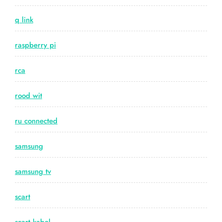
q link
raspberry pi
rca
rood wit
ru connected
samsung
samsung tv
scart