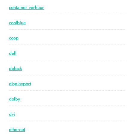
container verhuur
coolblue
coop
dell
delock
displayport
dolby
dvi
ethernet