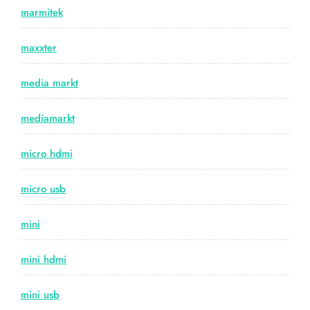
marmitek
maxxter
media markt
mediamarkt
micro hdmi
micro usb
mini
mini hdmi
mini usb