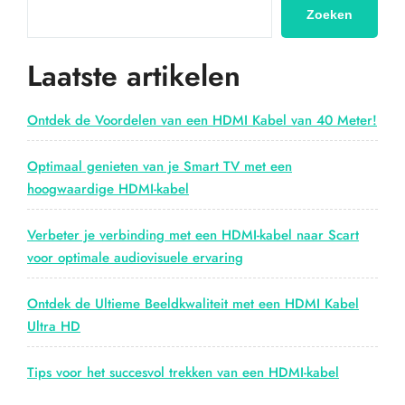
met
Zoeken
de
HDMI
Laatste artikelen
eARC-
kabel”
Ontdek de Voordelen van een HDMI Kabel van 40 Meter!
Optimaal genieten van je Smart TV met een
hoogwaardige HDMI-kabel
Verbeter je verbinding met een HDMI-kabel naar Scart
voor optimale audiovisuele ervaring
Ontdek de Ultieme Beeldkwaliteit met een HDMI Kabel
Ultra HD
Tips voor het succesvol trekken van een HDMI-kabel