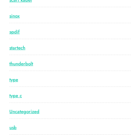
scart kabel
sinox
spdif
startech
thunderbolt
type
type c
Uncategorized
usb