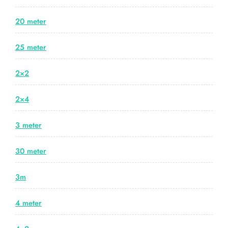
20 meter
25 meter
2×2
2×4
3 meter
30 meter
3m
4 meter