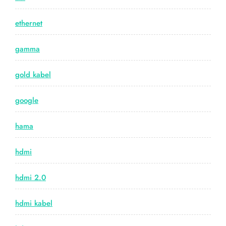
ethernet
gamma
gold kabel
google
hama
hdmi
hdmi 2.0
hdmi kabel