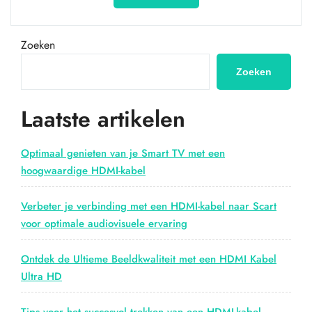
de
Voordelen
van
Zoeken
een
HDMI
Zoeken
USB
Extender
Laatste artikelen
voor
Audiovisuele
en
Optimaal genieten van je Smart TV met een
USB-
hoogwaardige HDMI-kabel
Signalen”
Verbeter je verbinding met een HDMI-kabel naar Scart
voor optimale audiovisuele ervaring
Ontdek de Ultieme Beeldkwaliteit met een HDMI Kabel
Ultra HD