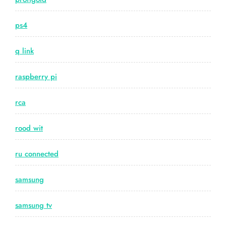
ps4
q link
raspberry pi
rca
rood wit
ru connected
samsung
samsung tv