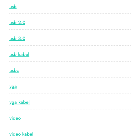
usb
usb 2.0
usb 3.0
usb kabel
usbc
vga
vga kabel
video
video kabel