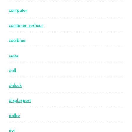
computer
container verhuur
coolblue
coop
dell
delock
displayport
dolby
dvi