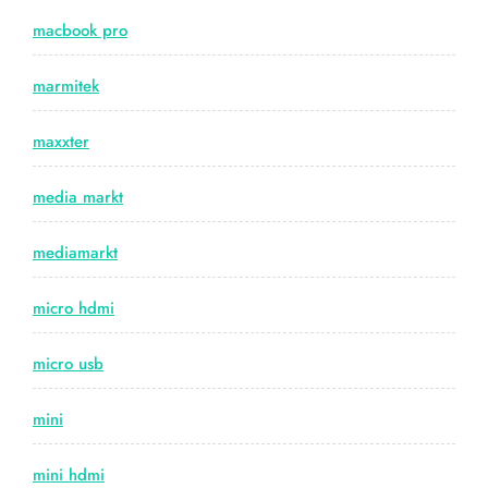
macbook pro
marmitek
maxxter
media markt
mediamarkt
micro hdmi
micro usb
mini
mini hdmi