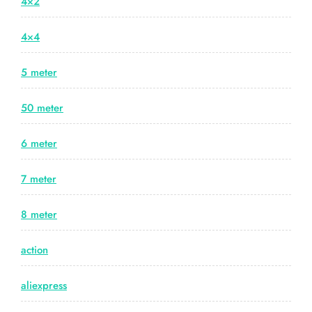
4×2
4×4
5 meter
50 meter
6 meter
7 meter
8 meter
action
aliexpress