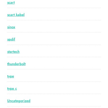
scart
scart kabel
sinox
spdif
startech
thunderbolt
type
type c
Uncategorized