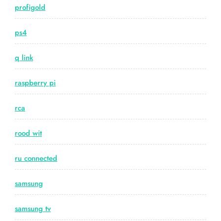
profigold
ps4
q link
raspberry pi
rca
rood wit
ru connected
samsung
samsung tv