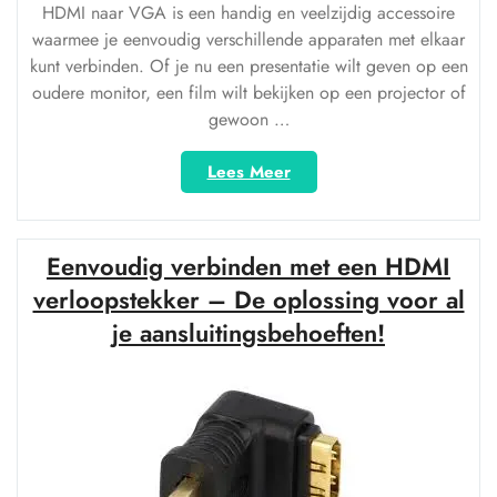
HDMI naar VGA is een handig en veelzijdig accessoire
waarmee je eenvoudig verschillende apparaten met elkaar
kunt verbinden. Of je nu een presentatie wilt geven op een
oudere monitor, een film wilt bekijken op een projector of
gewoon …
“Handige
Lees Meer
HDMI
naar
VGA
Eenvoudig verbinden met een HDMI
Adapter
voor
verloopstekker – De oplossing voor al
Naadloze
je aansluitingsbehoeften!
Apparaatverbindingen”