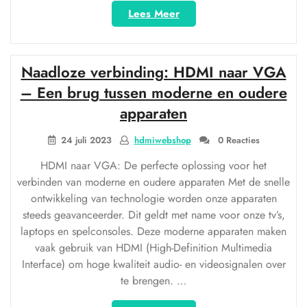
“Optimale
Lees Meer
connectiviteit
met
een
Naadloze verbinding: HDMI naar VGA
HDMI
converter:
– Een brug tussen moderne en oudere
Verbinden
apparaten
en
genieten!”
24 juli 2023
hdmiwebshop
0 Reacties
HDMI naar VGA: De perfecte oplossing voor het
verbinden van moderne en oudere apparaten Met de snelle
ontwikkeling van technologie worden onze apparaten
steeds geavanceerder. Dit geldt met name voor onze tv’s,
laptops en spelconsoles. Deze moderne apparaten maken
vaak gebruik van HDMI (High-Definition Multimedia
Interface) om hoge kwaliteit audio- en videosignalen over
te brengen. …