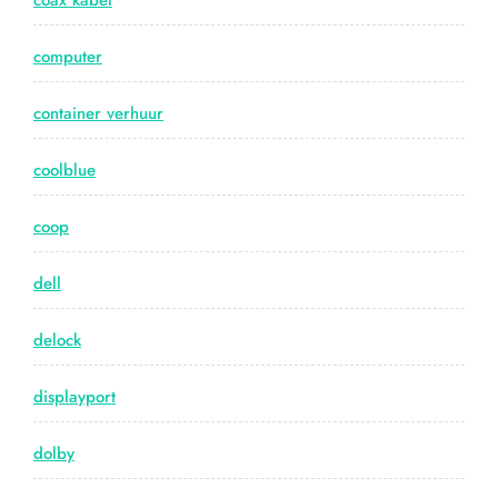
coax kabel
computer
container verhuur
coolblue
coop
dell
delock
displayport
dolby