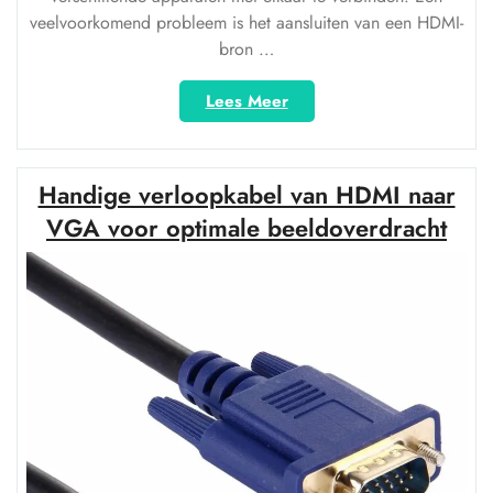
veelvoorkomend probleem is het aansluiten van een HDMI-
bron …
“Naadloze
Lees Meer
verbinding:
HDMI
naar
Handige verloopkabel van HDMI naar
VGA
met
VGA voor optimale beeldoverdracht
audio
voor
optimale
audiovisuele
ervaring”