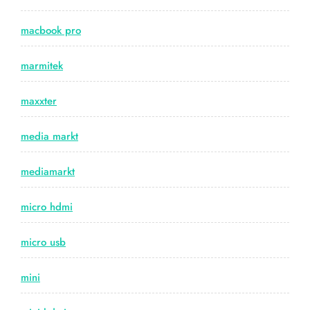
macbook pro
marmitek
maxxter
media markt
mediamarkt
micro hdmi
micro usb
mini