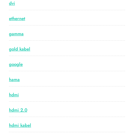
dvi
ethernet
gamma
gold kabel
google
hama
hdmi
hdmi 2.0
hdmi kabel