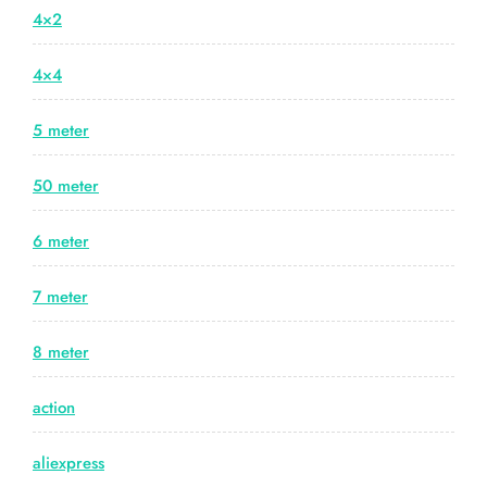
4×2
4×4
5 meter
50 meter
6 meter
7 meter
8 meter
action
aliexpress