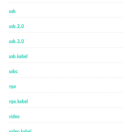
usb
usb 2.0
usb 3.0
usb kabel
usbc
vga
vga kabel
video
video kabel