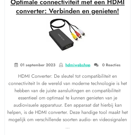
Optimale connectiviteit met een HDMI
HDMI
verloopstekker
converter: Verbinden en genieten!
–
De
oplossing
voor
al
je
aansluitingsbehoeften!”
01 september 2023
hdmiwebshop
0 Reacties
HDMI Converter: De sleutel tot compatibiliteit en
connectiviteit In de wereld van moderne technologie is het
hebben van de juiste aansluitingen en compatibiliteit
essentieel om optimaal te kunnen genieten van je
audiovisuele apparatuur. Een apparaat dat hierbij kan
helpen, is de HDMI converter. Deze handige tool maakt het
mogelijk om verschillende soorten audio- en videosignalen
…