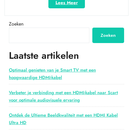
“Naadloze
Lees Meer
verbinding:
HDMI
naar
Zoeken
VGA
–
Zoeken
Een
brug
Laatste artikelen
tussen
moderne
en
Optimaal genieten van je Smart TV met een
oudere
hoogwaardige HDMI-kabel
apparaten”
Verbeter je verbinding met een HDMI-kabel naar Scart
voor optimale audiovisuele ervaring
Ontdek de Ultieme Beeldkwaliteit met een HDMI Kabel
Ultra HD