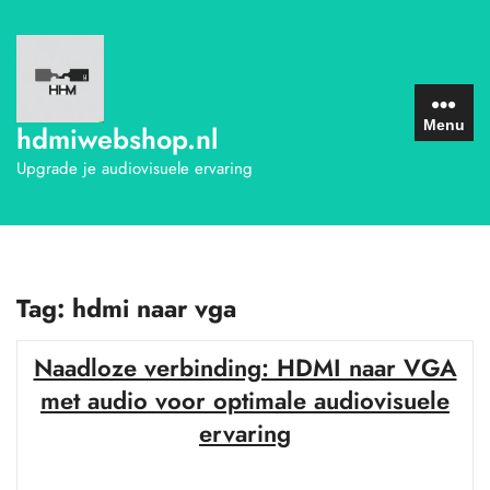
Ga
naar
de
inhoud
Menu
hdmiwebshop.nl
Upgrade je audiovisuele ervaring
Tag:
hdmi naar vga
Naadloze verbinding: HDMI naar VGA
met audio voor optimale audiovisuele
ervaring