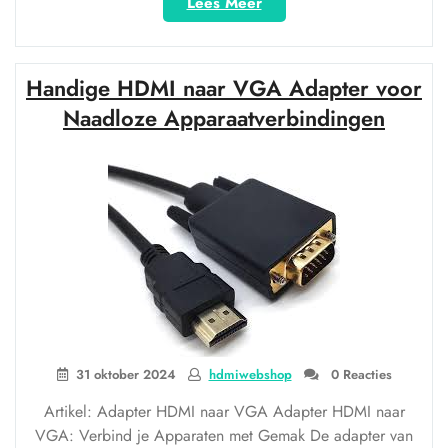
“Handige
Lees Meer
verloopkabel
van
HDMI
Handige HDMI naar VGA Adapter voor
naar
VGA
Naadloze Apparaatverbindingen
voor
optimale
beeldoverdracht”
31 oktober 2024
hdmiwebshop
0 Reacties
Artikel: Adapter HDMI naar VGA Adapter HDMI naar
VGA: Verbind je Apparaten met Gemak De adapter van