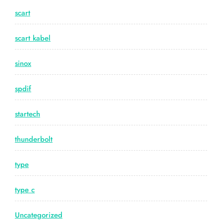
scart
scart kabel
sinox
spdif
startech
thunderbolt
type
type c
Uncategorized