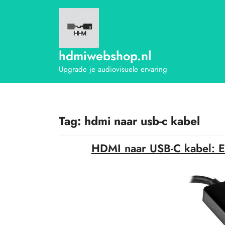
Ga
naar
de
inhoud
hdmiwebshop.nl
Upgrade je audiovisuele ervaring
Tag:
hdmi naar usb-c kabel
HDMI naar USB-C kabel: E