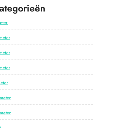
ategorieën
eter
meter
meter
meter
eter
meter
meter
2