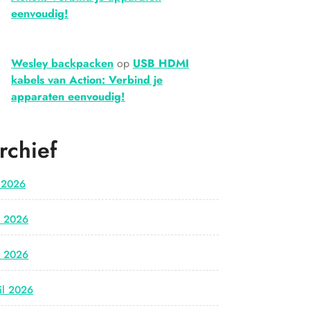
eenvoudig!
Wesley backpacken
op
USB HDMI
kabels van Action: Verbind je
apparaten eenvoudig!
rchief
i 2026
i 2026
i 2026
il 2026