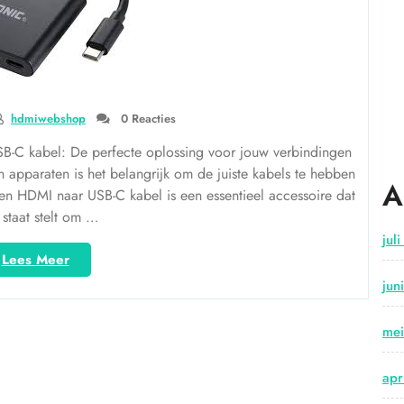
hdmiwebshop
0 Reacties
B-C kabel: De perfecte oplossing voor jouw verbindingen
apparaten is het belangrijk om de juiste kabels te hebben
A
Een HDMI naar USB-C kabel is een essentieel accessoire dat
n staat stelt om …
jul
“Verbeter
Lees Meer
je
jun
multimedia-
ervaring
me
met
een
HDMI
apr
naar