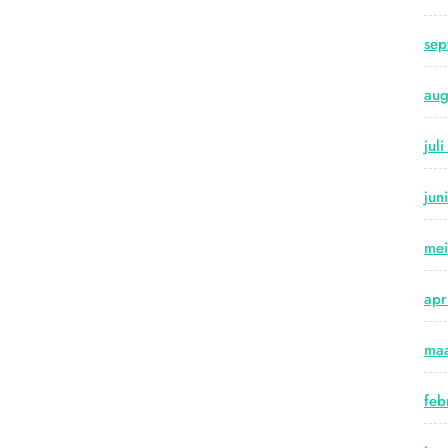
sep
aug
jul
jun
me
apr
maa
feb