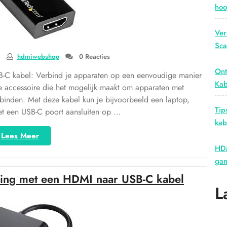
hoo
Ver
Sca
4
hdmiwebshop
0 Reacties
Ont
-C kabel: Verbind je apparaten op een eenvoudige manier
Kab
 accessoire die het mogelijk maakt om apparaten met
erbinden. Met deze kabel kun je bijvoorbeeld een laptop,
Tip
et een USB-C poort aansluiten op …
kab
“HDMI
Lees Meer
naar
HDM
USB-
gam
C
aring met een HDMI naar USB-C kabel
kabel:
L
Eenvoudig
verbinden
van
apparaten”