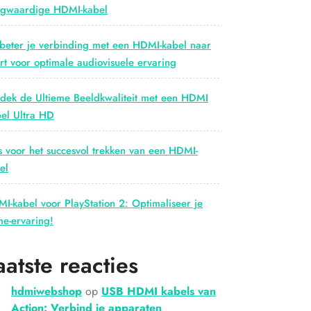
gwaardige HDMI-kabel
beter je verbinding met een HDMI-kabel naar
rt voor optimale audiovisuele ervaring
dek de Ultieme Beeldkwaliteit met een HDMI
el Ultra HD
s voor het succesvol trekken van een HDMI-
el
I-kabel voor PlayStation 2: Optimaliseer je
e-ervaring!
aatste reacties
hdmiwebshop
op
USB HDMI kabels van
Action: Verbind je apparaten