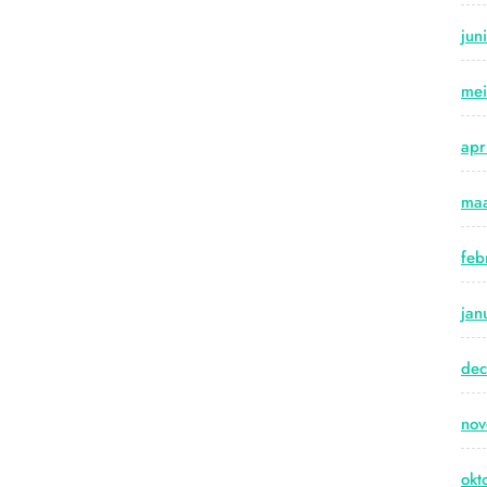
jun
me
apr
maa
feb
jan
de
no
okt