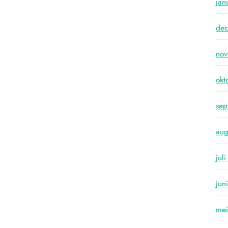
jan
de
no
okt
sep
aug
jul
jun
me