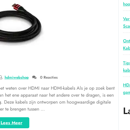
hoo
Ver
Sca
Ont
Kab
Tip
kab
hdmiwebshop
0 Reacties
HDM
oet weten over HDMI naar HDMI-kabels Als je op zoek bent
gam
n het ene apparaat naar het andere over te dragen, is een
. Deze kabels zijn ontworpen om hoogwaardige digitale
L
ver te brengen tussen …
“Alles
Lees Meer
over