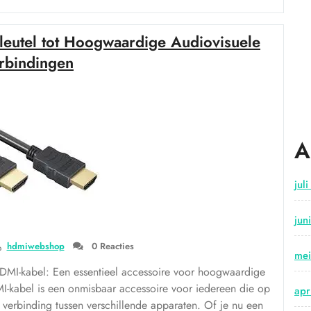
de
beste
eutel tot Hoogwaardige Audiovisuele
HDMI
naar
rbindingen
HDMI-
kabels
voor
optimale
beeld-
A
en
geluidskwaliteit”
jul
jun
hdmiwebshop
0 Reacties
me
MI-kabel: Een essentieel accessoire voor hoogwaardige
-kabel is een onmisbaar accessoire voor iedereen die op
apr
verbinding tussen verschillende apparaten. Of je nu een