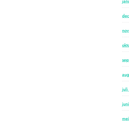
jan
de
no
okt
sep
aug
jul
jun
me