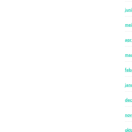
jun
me
apr
maa
feb
jan
de
no
okt