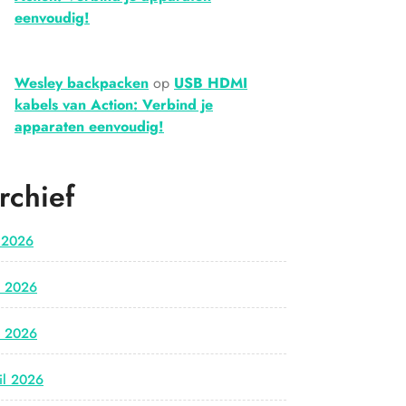
eenvoudig!
Wesley backpacken
op
USB HDMI
kabels van Action: Verbind je
apparaten eenvoudig!
rchief
i 2026
i 2026
i 2026
il 2026