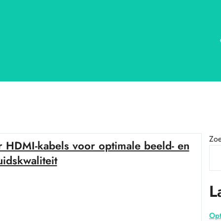
Zo
r HDMI-kabels voor optimale beeld- en
uidskwaliteit
L
Opt