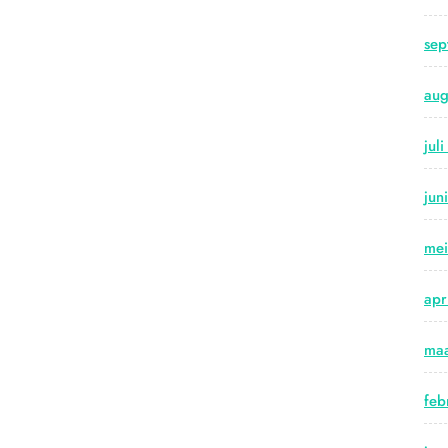
sep
aug
jul
jun
me
apr
maa
feb