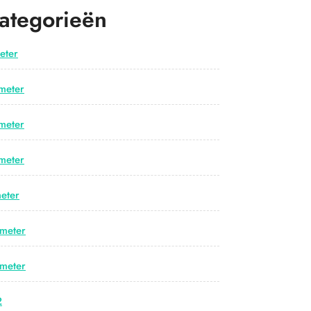
ategorieën
eter
meter
meter
meter
eter
meter
meter
2