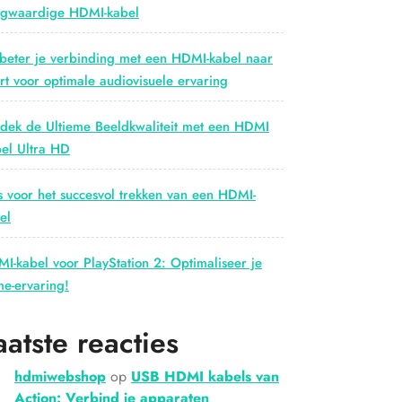
gwaardige HDMI-kabel
beter je verbinding met een HDMI-kabel naar
rt voor optimale audiovisuele ervaring
dek de Ultieme Beeldkwaliteit met een HDMI
el Ultra HD
s voor het succesvol trekken van een HDMI-
el
I-kabel voor PlayStation 2: Optimaliseer je
e-ervaring!
aatste reacties
hdmiwebshop
op
USB HDMI kabels van
Action: Verbind je apparaten