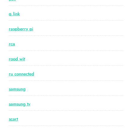
q link
raspberry pi
rca
rood wit
ru connected
samsung
samsung tv
scart