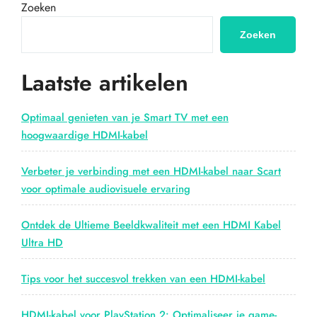
HDMI:
Zoeken
De
Essentiële
Zoeken
Gids
voor
Laatste artikelen
Verbindingen
en
Kabels”
Optimaal genieten van je Smart TV met een
hoogwaardige HDMI-kabel
Verbeter je verbinding met een HDMI-kabel naar Scart
voor optimale audiovisuele ervaring
Ontdek de Ultieme Beeldkwaliteit met een HDMI Kabel
Ultra HD
Tips voor het succesvol trekken van een HDMI-kabel
HDMI-kabel voor PlayStation 2: Optimaliseer je game-