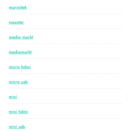
marmitek
maxxter
media markt
mediamarkt
micro hdmi
micro usb
mini
mini hdmi
mini usb