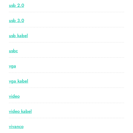
usb 2.0
usb 3.0
usb kabel
usbc
vga
vga kabel
video
video kabel
vivanco