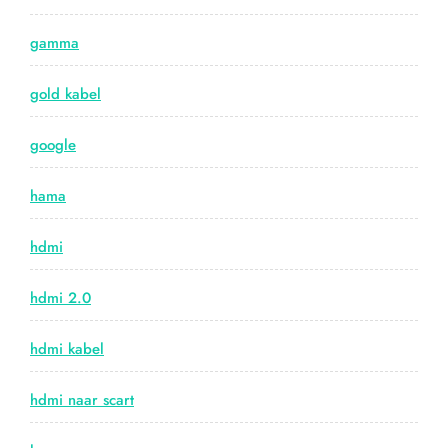
gamma
gold kabel
google
hama
hdmi
hdmi 2.0
hdmi kabel
hdmi naar scart