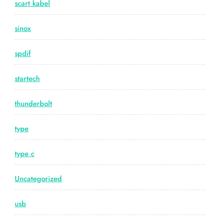
scart kabel
sinox
spdif
startech
thunderbolt
type
type c
Uncategorized
usb