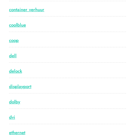
container verhuur
coolblue
coop
dell
delock
displayport
dolby
dvi
ethernet