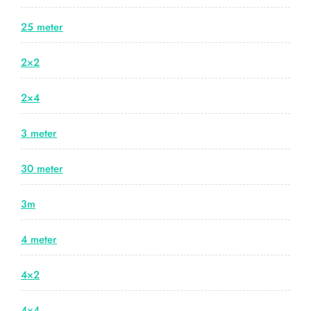
25 meter
2×2
2×4
3 meter
30 meter
3m
4 meter
4×2
4×4