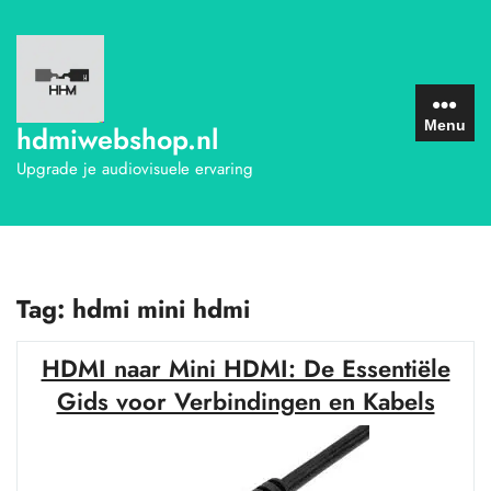
Ga
naar
de
inhoud
Menu
hdmiwebshop.nl
Upgrade je audiovisuele ervaring
Tag:
hdmi mini hdmi
HDMI naar Mini HDMI: De Essentiële
Gids voor Verbindingen en Kabels