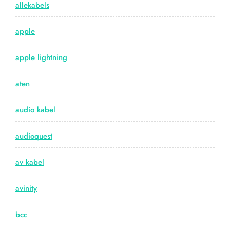
allekabels
apple
apple lightning
aten
audio kabel
audioquest
av kabel
avinity
bcc