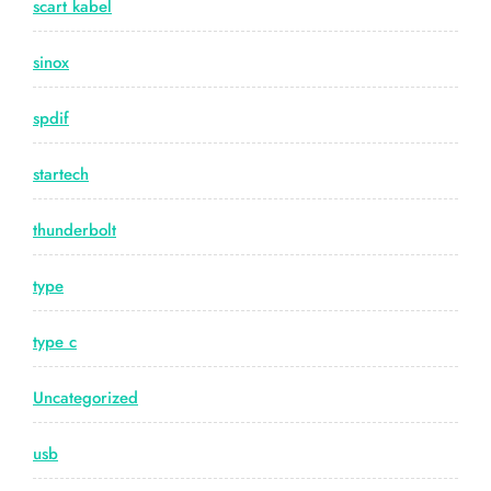
scart kabel
sinox
spdif
startech
thunderbolt
type
type c
Uncategorized
usb