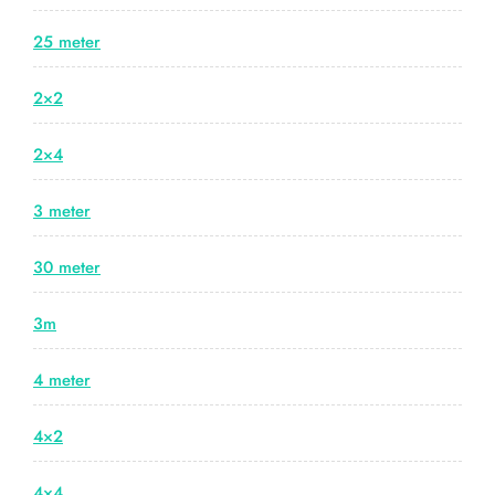
25 meter
2×2
2×4
3 meter
30 meter
3m
4 meter
4×2
4×4