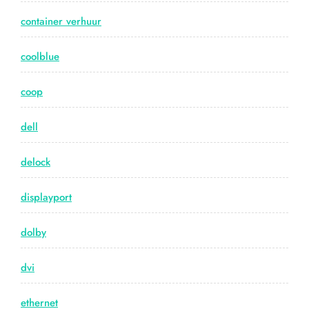
container verhuur
coolblue
coop
dell
delock
displayport
dolby
dvi
ethernet