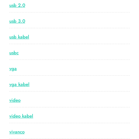
usb 2.0
usb 3.0
usb kabel
usbc
vga
vga kabel
video
video kabel
vivanco