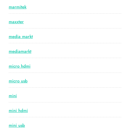
marmitek
maxxter
media markt
mediamarkt
micro hdmi
micro usb
mini
mini hdmi
mini usb