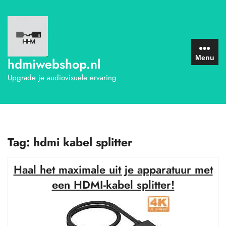
Ga
naar
de
inhoud
Menu
hdmiwebshop.nl
Upgrade je audiovisuele ervaring
Tag:
hdmi kabel splitter
Haal het maximale uit je apparatuur met
een HDMI-kabel splitter!