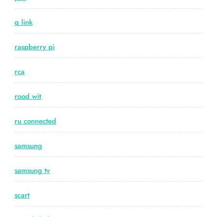
q link
raspberry pi
rca
rood wit
ru connected
samsung
samsung tv
scart