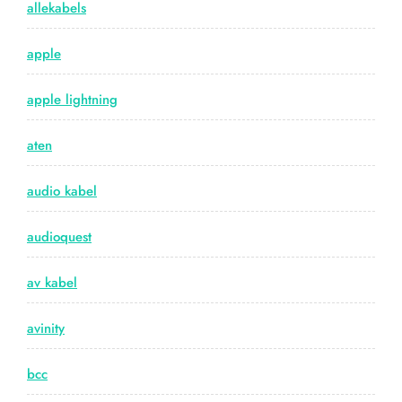
allekabels
apple
apple lightning
aten
audio kabel
audioquest
av kabel
avinity
bcc