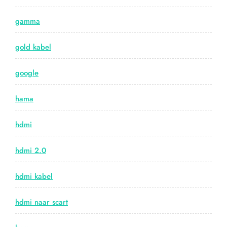
gamma
gold kabel
google
hama
hdmi
hdmi 2.0
hdmi kabel
hdmi naar scart