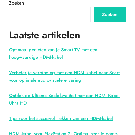
uit
Zoeken
je
apparatuur
Zoeken
met
een
Laatste artikelen
HDMI-
kabel
splitter!”
Optimaal genieten van je Smart TV met een
hoogwaardige HDMI-kabel
Verbeter je verbinding met een HDMI-kabel naar Scart
voor optimale audiovisuele ervaring
Ontdek de Ultieme Beeldkwaliteit met een HDMI Kabel
Ultra HD
Tips voor het succesvol trekken van een HDMI-kabel
HDMI-kabel voor PlayStation 2: Optimaliseer je game-