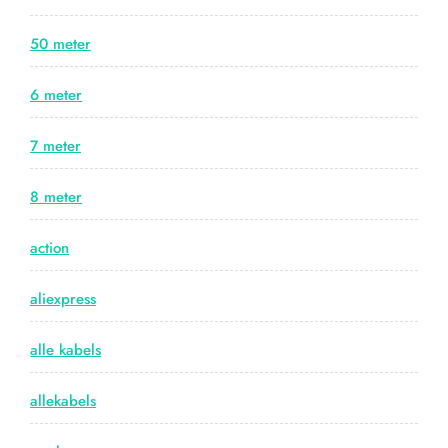
50 meter
6 meter
7 meter
8 meter
action
aliexpress
alle kabels
allekabels