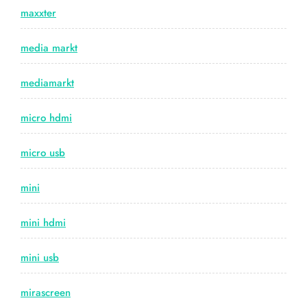
maxxter
media markt
mediamarkt
micro hdmi
micro usb
mini
mini hdmi
mini usb
mirascreen