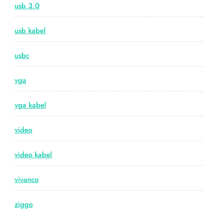
usb 3.0
usb kabel
usbc
vga
vga kabel
video
video kabel
vivanco
ziggo