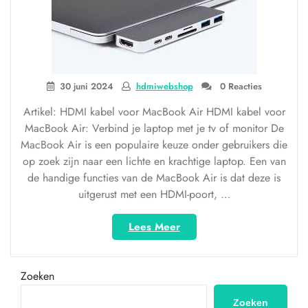
30 juni 2024
hdmiwebshop
0 Reacties
Artikel: HDMI kabel voor MacBook Air HDMI kabel voor
MacBook Air: Verbind je laptop met je tv of monitor De
MacBook Air is een populaire keuze onder gebruikers die
op zoek zijn naar een lichte en krachtige laptop. Een van
de handige functies van de MacBook Air is dat deze is
uitgerust met een HDMI-poort, …
“Haal
Lees Meer
het
beste
uit
Zoeken
je
MacBook
Zoeken