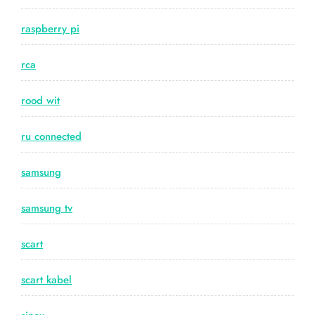
raspberry pi
rca
rood wit
ru connected
samsung
samsung tv
scart
scart kabel