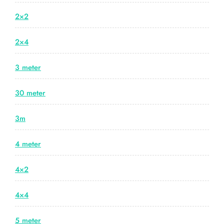
2×2
2×4
3 meter
30 meter
3m
4 meter
4×2
4×4
5 meter