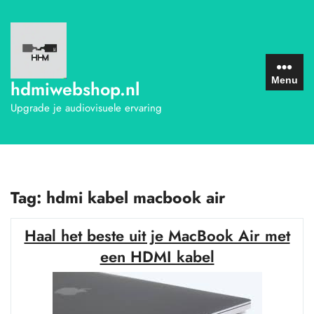
Ga
naar
de
inhoud
Menu
hdmiwebshop.nl
Upgrade je audiovisuele ervaring
Tag:
hdmi kabel macbook air
Haal het beste uit je MacBook Air met
een HDMI kabel