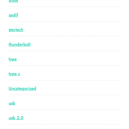
sinox
spdif
startech
thunderbolt
type
type c
Uncategorized
usb
usb 2.0