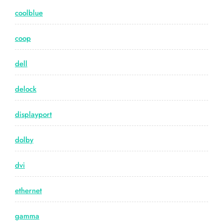
coolblue
coop
dell
delock
displayport
dolby
dvi
ethernet
gamma