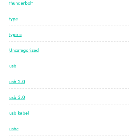
thunderbolt
type
type c
Uncategorized
usb
usb 2.0
usb 3.0
usb kabel
usbc