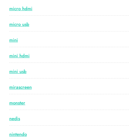
micro hdmi
micro usb
mini
mini hdmi
mini usb
mirascreen
monster
nedis
nintendo