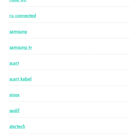
ru connected
samsung
samsung tv
scart
scart kabel
sinox
spdif
startech