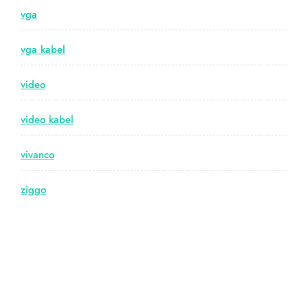
vga
vga kabel
video
video kabel
vivanco
ziggo