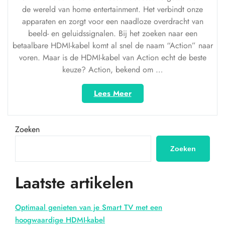
de wereld van home entertainment. Het verbindt onze
apparaten en zorgt voor een naadloze overdracht van
beeld- en geluidssignalen. Bij het zoeken naar een
betaalbare HDMI-kabel komt al snel de naam “Action” naar
voren. Maar is de HDMI-kabel van Action echt de beste
keuze? Action, bekend om …
“HDMI-
Lees Meer
kabels
bij
Action:
Zoeken
betaalbare
opties
Zoeken
voor
je
Laatste artikelen
home
entertainment”
Optimaal genieten van je Smart TV met een
hoogwaardige HDMI-kabel