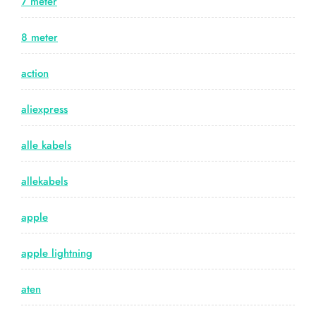
7 meter
8 meter
action
aliexpress
alle kabels
allekabels
apple
apple lightning
aten