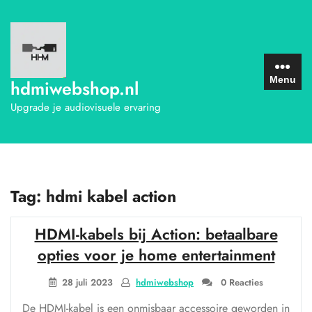
Ga
naar
de
inhoud
Menu
hdmiwebshop.nl
Upgrade je audiovisuele ervaring
Tag:
hdmi kabel action
HDMI-kabels bij Action: betaalbare
opties voor je home entertainment
28 juli 2023
hdmiwebshop
0 Reacties
De HDMI-kabel is een onmisbaar accessoire geworden in