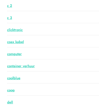
c 2
c 3
clicktronic
coax kabel
computer
container verhuur
coolblue
coop
dell