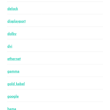
delock
displayport
dolby
dvi
ethernet
gamma
gold kabel
google
hama